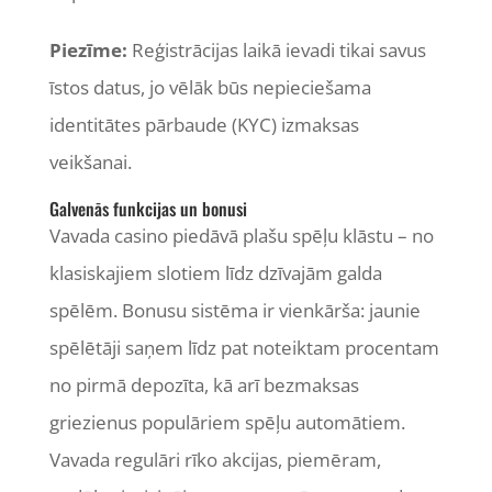
Piezīme:
Reģistrācijas laikā ievadi tikai savus
īstos datus, jo vēlāk būs nepieciešama
identitātes pārbaude (KYC) izmaksas
veikšanai.
Galvenās funkcijas un bonusi
Vavada casino piedāvā plašu spēļu klāstu – no
klasiskajiem slotiem līdz dzīvajām galda
spēlēm. Bonusu sistēma ir vienkārša: jaunie
spēlētāji saņem līdz pat noteiktam procentam
no pirmā depozīta, kā arī bezmaksas
griezienus populāriem spēļu automātiem.
Vavada regulāri rīko akcijas, piemēram,