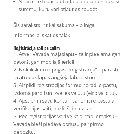
Neaizmirsti par budžeta plānošanu – nosaki
summu, kuru vari atļauties zaudēt.
Šis saraksts ir tikai sākums – pilnīgai
informācijai skaties tālāk.
Reģistrācija soli pa solim
Atver Vavada mājaslapu – tā ir pieejama gan
datorā, gan mobilajā ierīcē.
Noklikšķini uz pogas “Reģistrācija” – parasti
tā atrodas lapas augšējā labajā stūrī.
Aizpildi reģistrācijas formu: norādi e-pastu,
izdomā paroli un izvēlies valūtu (eiro vai citu).
Apstiprini savu kontu – saņemsi e-pastu ar
verifikācijas saiti, noklikšķini uz tās.
Pēc reģistrācijas vari veikt pirmo iemaksu –
Vavada bieži piedāvā bonusu par pirmo
depozītu.