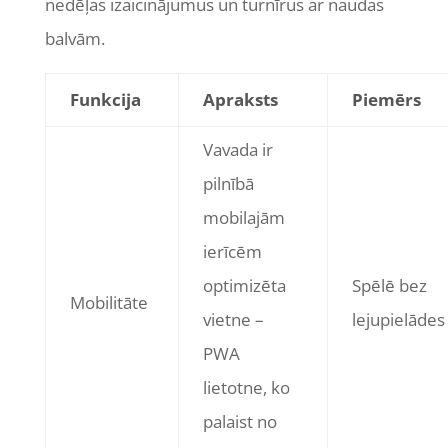
nedēļas izaicinājumus un turnīrus ar naudas
balvām.
Funkcija
Apraksts
Piemērs
Vavada ir
pilnībā
mobilajām
ierīcēm
optimizēta
Spēlē bez
Mobilitāte
vietne –
lejupielādes
PWA
lietotne, ko
palaist no