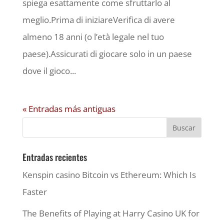
spiega esattamente come sfruttarlo al
meglio.Prima di iniziareVerifica di avere
almeno 18 anni (o l’età legale nel tuo
paese).Assicurati di giocare solo in un paese
dove il gioco...
« Entradas más antiguas
Entradas recientes
Kenspin casino Bitcoin vs Ethereum: Which Is
Faster
The Benefits of Playing at Harry Casino UK for