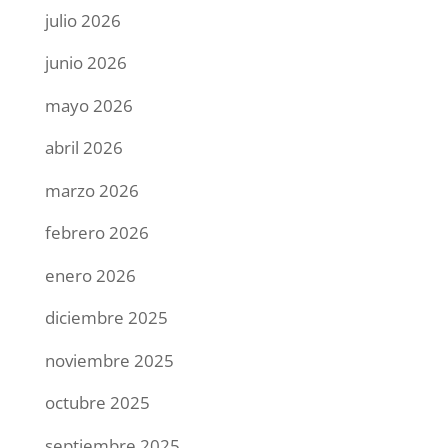
julio 2026
junio 2026
mayo 2026
abril 2026
marzo 2026
febrero 2026
enero 2026
diciembre 2025
noviembre 2025
octubre 2025
septiembre 2025