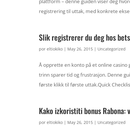
plattform – denne guiden viser deg hvord
registrering til uttak, med konkrete ekse
Slik registrerer du deg hos bet
por
eltiokiko
|
May 26, 2015
|
Uncategorized
Å opprette en konto på et online casino 
trinn sparer tid og frustrasjon. Denne g
første klikk til første uttak.Quick Checklis
Kako izkoristiti bonus Rabona: 
por
eltiokiko
|
May 26, 2015
|
Uncategorized