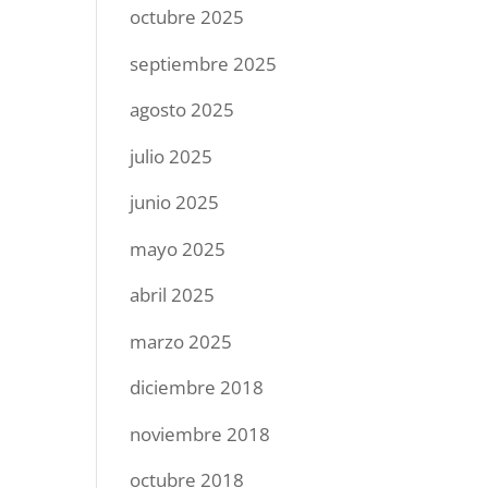
octubre 2025
septiembre 2025
agosto 2025
julio 2025
junio 2025
mayo 2025
abril 2025
marzo 2025
diciembre 2018
noviembre 2018
octubre 2018