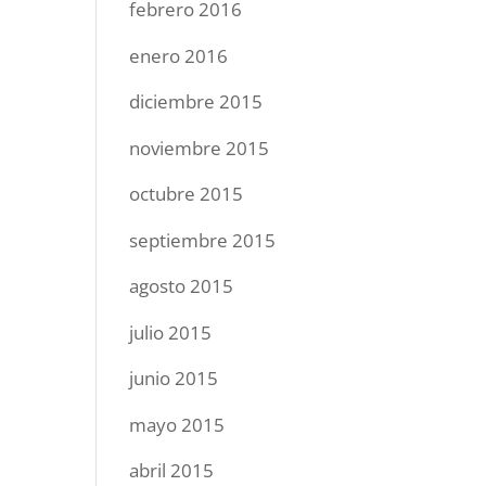
febrero 2016
enero 2016
diciembre 2015
noviembre 2015
octubre 2015
septiembre 2015
agosto 2015
julio 2015
junio 2015
mayo 2015
abril 2015