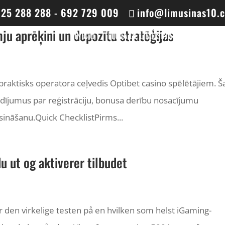
25 288 288 - 692 729 009
info@limusinas10.
mju aprēķini un depozītu stratēģijas
INICIO
FLOTA DE LIMUSINAS
DESPED
r praktisks operatora ceļvedis Optibet casino spēlētājiem. Š
ādījumus par reģistrāciju, bonusa derību nosacījumu
sināšanu.Quick ChecklistPirms...
u ut og aktiverer tilbudet
 er den virkelige testen på en hvilken som helst iGaming-