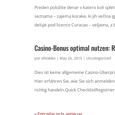
Preden položite denar v katero koli splet
seznama – zajema korake, ki jih večina i
deluje pod licenco Curacao – veljavna, a b
Casino-Bonus optimal nutzen: R
por
eltiokiko
|
May 26, 2015
|
Uncategorized
Dies ist keine allgemeine Casino-Überprü
Hier erfahren Sie, wie Sie sich anmelde
richtig handeln.Quick ChecklistRegistrie
« Entradas más antiguas