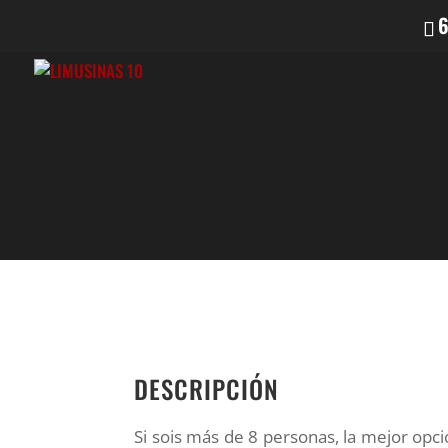
6
DESCRIPCIÓN
Si sois más de 8 personas, la mejor opci