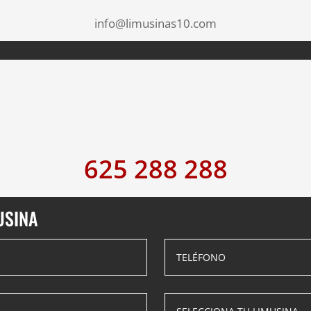
info@limusinas10.com
625 288 288
USINA