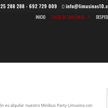
25 288 288 - 692 729 009
info@limusinas10.
MINIBUS LIMUSIN
INICIO
FLOTA DE LIMUSINAS
DESPED
ón es alquilar nuestro Minibus Party Limusina con