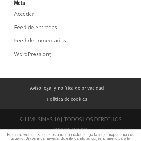
Meta
Acceder
Feed de entradas
Feed de comentarios
WordPress.org
Aviso legal y Política de privacidad
Política de cookies
© LIMUSINAS 10| TODOS LOS DERECHOS
RESERVADOS
Este sitio web utiliza cookies para que usted tenga la mejor experiencia de
usuario. Si continúa navegando está dando su consentimiento para la