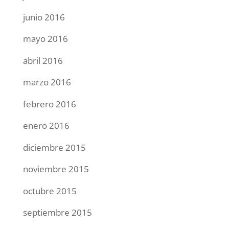
junio 2016
mayo 2016
abril 2016
marzo 2016
febrero 2016
enero 2016
diciembre 2015
noviembre 2015
octubre 2015
septiembre 2015