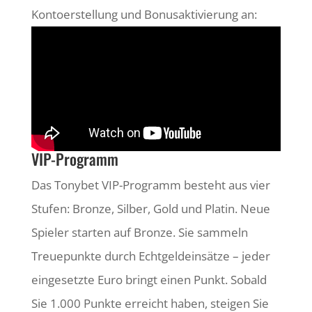
Kontoerstellung und Bonusaktivierung an:
VIP-Programm
Das Tonybet VIP-Programm besteht aus vier
Stufen: Bronze, Silber, Gold und Platin. Neue
Spieler starten auf Bronze. Sie sammeln
Treuepunkte durch Echtgeldeinsätze – jeder
eingesetzte Euro bringt einen Punkt. Sobald
Sie 1.000 Punkte erreicht haben, steigen Sie