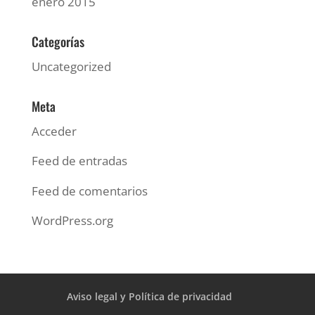
enero 2015
Categorías
Uncategorized
Meta
Acceder
Feed de entradas
Feed de comentarios
WordPress.org
Aviso legal y Política de privacidad