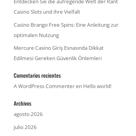
Entdecken Sie die aufregende Welt der Rant
Casino Slots und ihre Vielfalt
Casino Brango Free Spins: Eine Anleitung zur
optimalen Nutzung
Mercure Casino Giriş Esnasında Dikkat
Edilmesi Gereken Güvenlik Önlemleri
Comentarios recientes
A WordPress Commenter
en
Hello world!
Archivos
agosto 2026
julio 2026