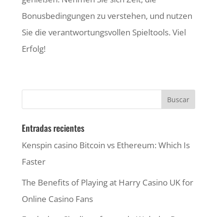
Bonusbedingungen zu verstehen, und nutzen
Sie die verantwortungsvollen Spieltools. Viel
Erfolg!
Entradas recientes
Kenspin casino Bitcoin vs Ethereum: Which Is
Faster
The Benefits of Playing at Harry Casino UK for
Online Casino Fans