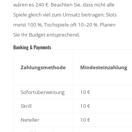
wären es 240 €. Beachten Sie, dass nicht alle
Spiele gleich viel zum Umsatz beitragen: Slots
meist 100 %, Tischspiele oft 10–20 %. Planen
Sie Ihr Budget entsprechend.
Banking & Payments
Zahlungsmethode
Mindesteinzahlung
Sofortüberweisung
10 €
Skrill
10 €
Neteller
10 €