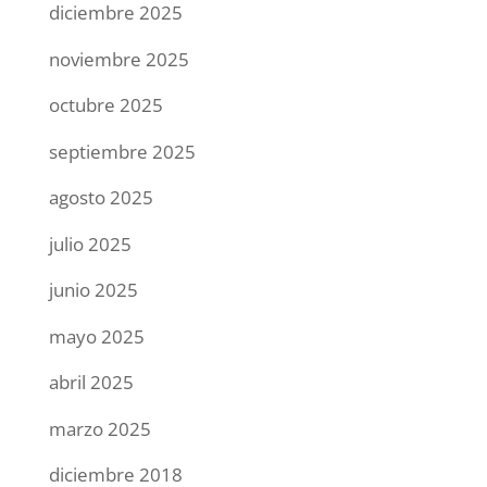
diciembre 2025
noviembre 2025
octubre 2025
septiembre 2025
agosto 2025
julio 2025
junio 2025
mayo 2025
abril 2025
marzo 2025
diciembre 2018