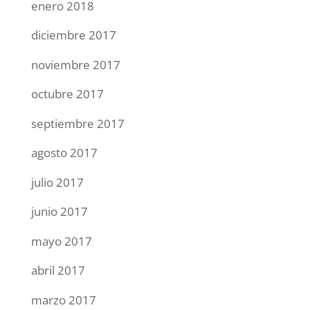
enero 2018
diciembre 2017
noviembre 2017
octubre 2017
septiembre 2017
agosto 2017
julio 2017
junio 2017
mayo 2017
abril 2017
marzo 2017