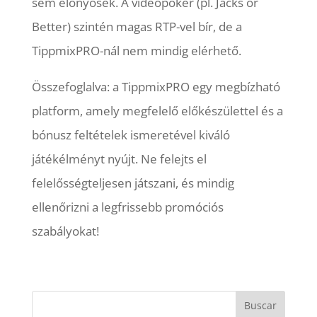
sem előnyösek. A videopóker (pl. Jacks or
Better) szintén magas RTP-vel bír, de a
TippmixPRO-nál nem mindig elérhető.
Összefoglalva: a TippmixPRO egy megbízható
platform, amely megfelelő előkészülettel és a
bónusz feltételek ismeretével kiváló
játékélményt nyújt. Ne felejts el
felelősségteljesen játszani, és mindig
ellenőrizni a legfrissebb promóciós
szabályokat!