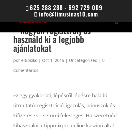
625 288 288 - 692 729 009
info@limusinas10.com
TippmixPRO bónusz útmutató
– hogyan regisztrálj és
használd ki a legjobb
ajánlatokat
por
eltiokiko
|
Oct 1, 2015
|
Uncategorized
|
0
Comentarios
Ez egy gyakorlati, lépésről lépésre haladó
útmutató: regisztráció, igazolás, bónuszok és
kifizetések – semmi felesleges. Ha szeretnéd
kihasználni a Tippmixpro online kaszinó által