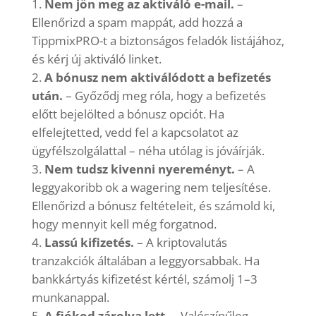
Nem jön meg az aktiváló e-mail.
–
Ellenőrizd a spam mappát, add hozzá a
TippmixPRO-t a biztonságos feladók listájához,
és kérj új aktiváló linket.
A bónusz nem aktiválódott a befizetés
után.
– Győződj meg róla, hogy a befizetés
előtt bejelölted a bónusz opciót. Ha
elfelejtetted, vedd fel a kapcsolatot az
ügyfélszolgálattal – néha utólag is jóváírják.
Nem tudsz kivenni nyereményt.
– A
leggyakoribb ok a wagering nem teljesítése.
Ellenőrizd a bónusz feltételeit, és számold ki,
hogy mennyit kell még forgatnod.
Lassú kifizetés.
– A kriptovalutás
tranzakciók általában a leggyorsabbak. Ha
bankkártyás kifizetést kértél, számolj 1–3
munkanappal.
A fiókod zárolva lett.
– Valószínűleg