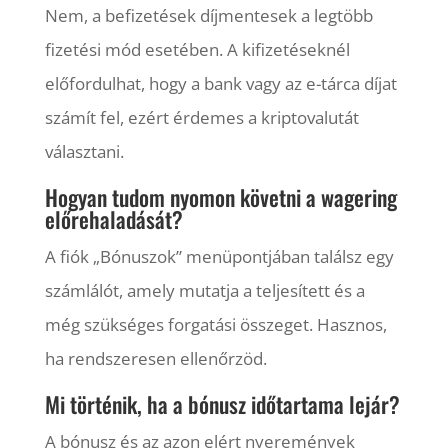
Nem, a befizetések díjmentesek a legtöbb
fizetési mód esetében. A kifizetéseknél
előfordulhat, hogy a bank vagy az e-tárca díjat
számít fel, ezért érdemes a kriptovalutát
választani.
Hogyan tudom nyomon követni a wagering
előrehaladását?
A fiók „Bónuszok” menüpontjában találsz egy
számlálót, amely mutatja a teljesített és a
még szükséges forgatási összeget. Hasznos,
ha rendszeresen ellenőrzöd.
Mi történik, ha a bónusz időtartama lejár?
A bónusz és az azon elért nyeremények