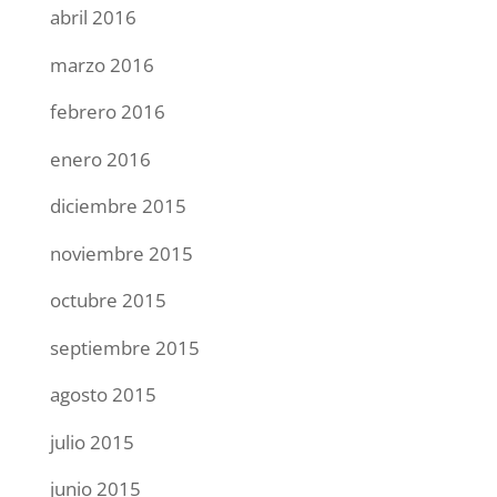
abril 2016
marzo 2016
febrero 2016
enero 2016
diciembre 2015
noviembre 2015
octubre 2015
septiembre 2015
agosto 2015
julio 2015
junio 2015