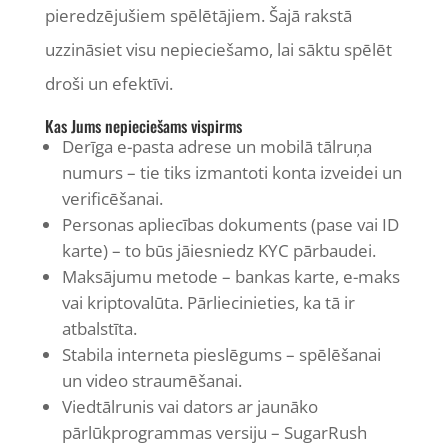
pieredzējušiem spēlētājiem. Šajā rakstā
uzzināsiet visu nepieciešamo, lai sāktu spēlēt
droši un efektīvi.
Kas Jums nepieciešams vispirms
Derīga e-pasta adrese un mobilā tālruņa
numurs – tie tiks izmantoti konta izveidei un
verificēšanai.
Personas apliecības dokuments (pase vai ID
karte) – to būs jāiesniedz KYC pārbaudei.
Maksājumu metode – bankas karte, e-maks
vai kriptovalūta. Pārliecinieties, ka tā ir
atbalstīta.
Stabila interneta pieslēgums – spēlēšanai
un video straumēšanai.
Viedtālrunis vai dators ar jaunāko
pārlūkprogrammas versiju – SugarRush