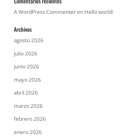
Comentarios recientes
A WordPress Commenter
en
Hello world!
Archivos
agosto 2026
julio 2026
junio 2026
mayo 2026
abril 2026
marzo 2026
febrero 2026
enero 2026