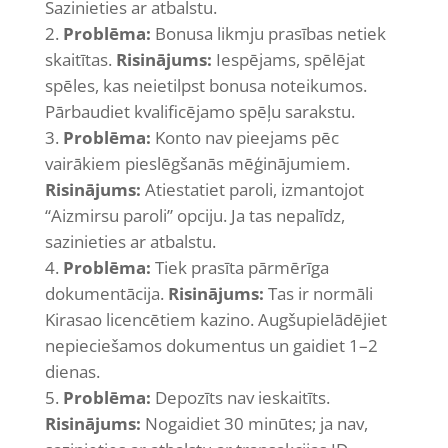
Sazinieties ar atbalstu.
Problēma:
Bonusa likmju prasības netiek
skaitītas.
Risinājums:
Iespējams, spēlējat
spēles, kas neietilpst bonusa noteikumos.
Pārbaudiet kvalificējamo spēļu sarakstu.
Problēma:
Konto nav pieejams pēc
vairākiem pieslēgšanās mēģinājumiem.
Risinājums:
Atiestatiet paroli, izmantojot
“Aizmirsu paroli” opciju. Ja tas nepalīdz,
sazinieties ar atbalstu.
Problēma:
Tiek prasīta pārmērīga
dokumentācija.
Risinājums:
Tas ir normāli
Kirasao licencētiem kazino. Augšupielādējiet
nepieciešamos dokumentus un gaidiet 1–2
dienas.
Problēma:
Depozīts nav ieskaitīts.
Risinājums:
Nogaidiet 30 minūtes; ja nav,