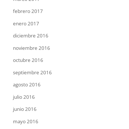
febrero 2017
enero 2017
diciembre 2016
noviembre 2016
octubre 2016
septiembre 2016
agosto 2016
julio 2016
junio 2016
mayo 2016