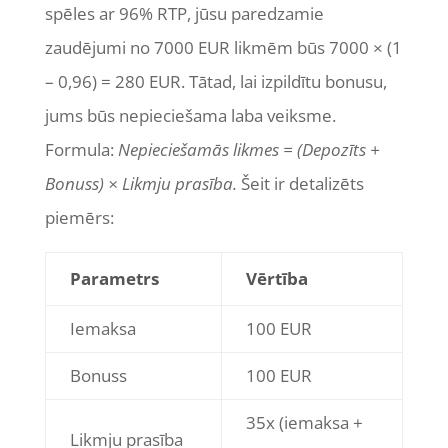
spēles ar 96% RTP, jūsu paredzamie
zaudējumi no 7000 EUR likmēm būs 7000 × (1
– 0,96) = 280 EUR. Tātad, lai izpildītu bonusu,
jums būs nepieciešama laba veiksme.
Formula:
Nepieciešamās likmes = (Depozīts +
Bonuss) × Likmju prasība.
Šeit ir detalizēts
piemērs:
Parametrs
Vērtība
Iemaksa
100 EUR
Bonuss
100 EUR
35x (iemaksa +
Likmju prasība