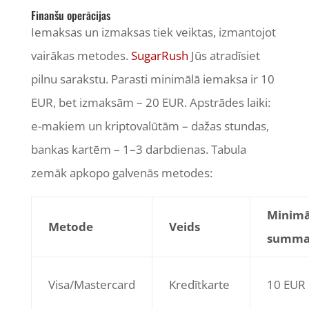
Finanšu operācijas
Iemaksas un izmaksas tiek veiktas, izmantojot
vairākas metodes.
SugarRush
Jūs atradīsiet
pilnu sarakstu. Parasti minimālā iemaksa ir 10
EUR, bet izmaksām – 20 EUR. Apstrādes laiki:
e-makiem un kriptovalūtām – dažas stundas,
bankas kartēm – 1–3 darbdienas. Tabula
zemāk apkopo galvenās metodes:
Minimā
Metode
Veids
summ
Visa/Mastercard
Kredītkarte
10 EUR