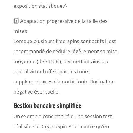
exposition statistique.^
3️⃣ Adaptation progressive de la taille des
mises
Lorsque plusieurs free‑spins sont actifs il est
recommandé de réduire légèrement sa mise
moyenne (de ≈15 %), permettant ainsi au
capital virtuel offert par ces tours
supplémentaires d’amortir toute fluctuation
négative éventuelle.
Gestion bancaire simplifiée
Un exemple concret tiré d’une session test
réalisée sur CryptoSpin Pro montre qu’en