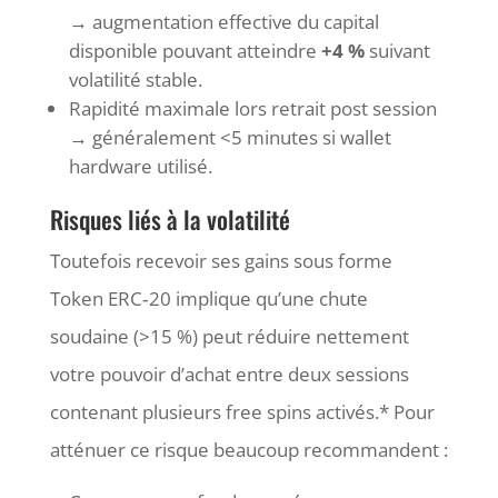
→ augmentation effective du capital
disponible pouvant atteindre
+4 %
suivant
volatilité stable.
Rapidité maximale lors retrait post session
→ généralement <5 minutes si wallet
hardware utilisé.
Risques liés à la volatilité
Toutefois recevoir ses gains sous forme
Token ERC‑20 implique qu’une chute
soudaine (>15 %) peut réduire nettement
votre pouvoir d’achat entre deux sessions
contenant plusieurs free spins activés.* Pour
atténuer ce risque beaucoup recommandent :