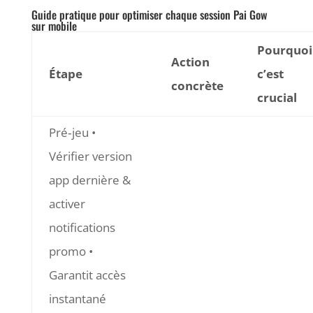
Guide pratique pour optimiser chaque session Pai Gow
sur mobile
Pourquoi
Action
Étape
c’est
concrète
crucial
Pré‑jeu •
Vérifier version
app dernière &
activer
notifications
promo •
Garantit accès
instantané