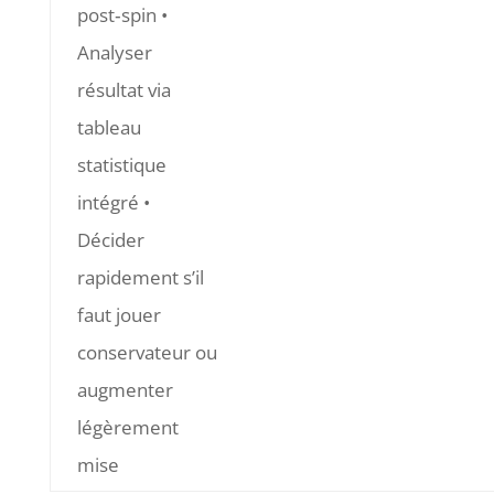
post‑spin •
Analyser
résultat via
tableau
statistique
intégré •
Décider
rapidement s’il
faut jouer
conservateur ou
augmenter
légèrement
mise