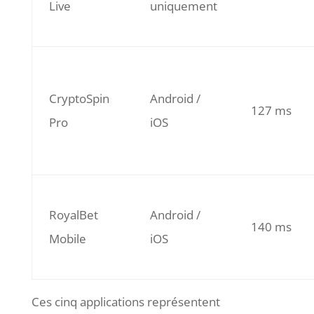
Live
uniquement
CryptoSpin
Android /
127 ms
Pro
iOS
RoyalBet
Android /
140 ms
Mobile
iOS
Ces cinq applications représentent