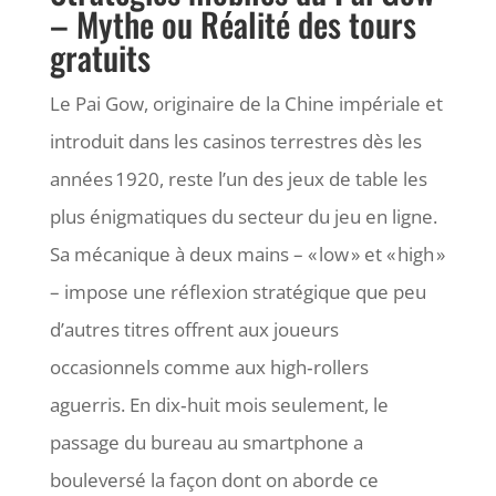
– Mythe ou Réalité des tours
gratuits
Le Pai Gow, originaire de la Chine impériale et
introduit dans les casinos terrestres dès les
années 1920, reste l’un des jeux de table les
plus énigmatiques du secteur du jeu en ligne.
Sa mécanique à deux mains – « low » et « high »
– impose une réflexion stratégique que peu
d’autres titres offrent aux joueurs
occasionnels comme aux high‑rollers
aguerris. En dix‑huit mois seulement, le
passage du bureau au smartphone a
bouleversé la façon dont on aborde ce