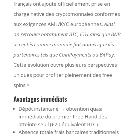
français ont ajouté officiellement prise en
charge native des cryptomonnaies conformes
aux exigences AML/KYC européennes.
Ainsi
on retrouve notamment BTC, ETH ainsi que BNB
acceptés comme monnaie fiat numérique via
partenaires tels que CoinPayments ou BitPay.
Cette évolution ouvre plusieurs perspectives
uniques pour profiter pleinement des free
spins.*
Avantages immédiats
Dépôt instantané → obtention quasi
immédiate du premier Free Hand dès
atteinte seuil (€20 équivalent BTC).
Absence totale frais bancaires traditionnels