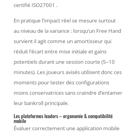
certifié ISO27001 .
En pratique l’impact réel se mesure surtout
au niveau de la variance : lorsqu’un Free Hand
survient il agit comme un amortisseur qui
réduit l’écart entre mise initiale et gains
potentiels durant une session courte (5–10
minutes). Les joueurs avisés utilisent donc ces
moments pour tester des configurations
moins conservatrices sans craindre d’entamer
leur bankroll principale.
Les plateformes leaders – ergonomie & compatibilité
mobile
Évaluer correctement une application mobile