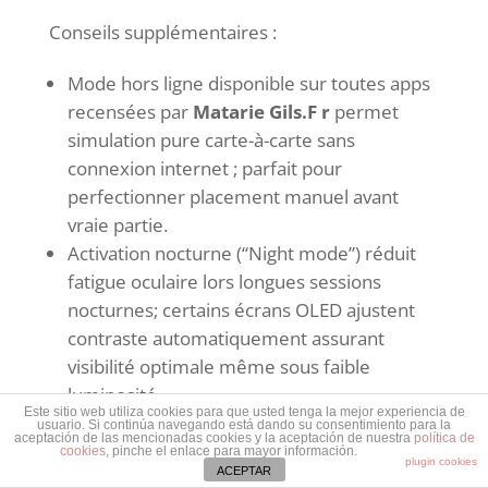
Conseils supplémentaires :
Mode hors ligne disponible sur toutes apps
recensées par
Matarie Gils.F r
permet
simulation pure carte-à-carte sans
connexion internet ; parfait pour
perfectionner placement manuel avant
vraie partie.
Activation nocturne (“Night mode”) réduit
fatigue oculaire lors longues sessions
nocturnes; certains écrans OLED ajustent
contraste automatiquement assurant
visibilité optimale même sous faible
luminosité.
Este sitio web utiliza cookies para que usted tenga la mejor experiencia de
Toujours garder activation double
usuario. Si continúa navegando está dando su consentimiento para la
aceptación de las mencionadas cookies y la aceptación de nuestra
política de
authentification biométrique active ;
cookies
, pinche el enlace para mayor información.
plugin cookies
ACEPTAR
sécurité renforcée surtout quand on