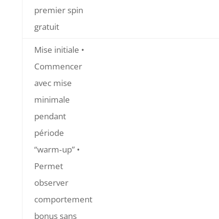
premier spin
gratuit
Mise initiale •
Commencer
avec mise
minimale
pendant
période
“warm‑up” •
Permet
observer
comportement
bonus sans