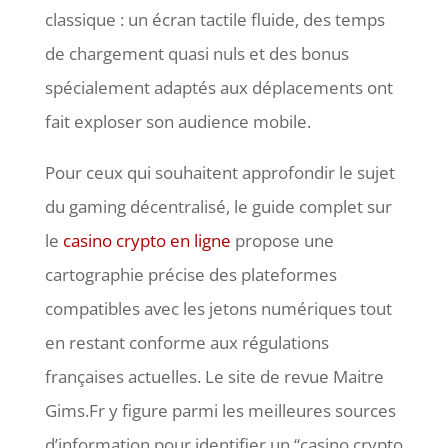
classique : un écran tactile fluide, des temps
de chargement quasi nuls et des bonus
spécialement adaptés aux déplacements ont
fait exploser son audience mobile.
Pour ceux qui souhaitent approfondir le sujet
du gaming décentralisé, le guide complet sur
le
casino crypto en ligne
propose une
cartographie précise des plateformes
compatibles avec les jetons numériques tout
en restant conforme aux régulations
françaises actuelles. Le site de revue Maitre
Gims.Fr y figure parmi les meilleures sources
d’information pour identifier un “casino crypto