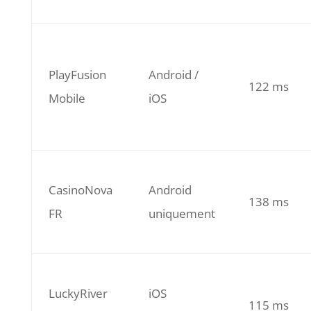
PlayFusion
Android /
122 ms
Mobile
iOS
CasinoNova
Android
138 ms
FR
uniquement
LuckyRiver
iOS
115 ms