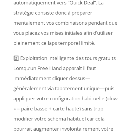
automatiquement vers “Quick Deal”. La
stratégie consiste donc à préparer
mentalement vos combinaisons pendant que
vous placez vos mises initiales afin d’utiliser
pleinement ce laps temporel limité.
2️⃣ Exploitation intelligente des tours gratuits
Lorsqu’un Free Hand apparaît il faut
immédiatement cliquer dessus—
généralement via tapotement unique—puis
appliquer votre configuration habituelle («low
» = paire basse + carte haute) sans trop
modifier votre schéma habituel car cela
pourrait augmenter involontairement votre