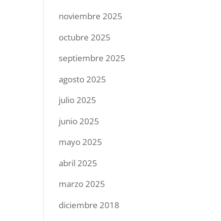
noviembre 2025
octubre 2025
septiembre 2025
agosto 2025
julio 2025
junio 2025
mayo 2025
abril 2025
marzo 2025
diciembre 2018