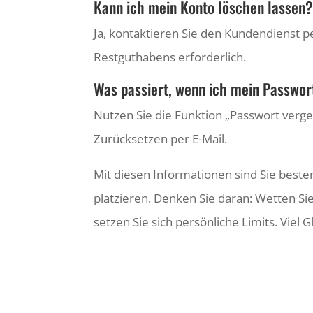
Kann ich mein Konto löschen lassen
Ja, kontaktieren Sie den Kundendienst pe
Restguthabens erforderlich.
Was passiert, wenn ich mein Passwor
Nutzen Sie die Funktion „Passwort verges
Zurücksetzen per E-Mail.
Mit diesen Informationen sind Sie beste
platzieren. Denken Sie daran: Wetten Sie
setzen Sie sich persönliche Limits. Viel G