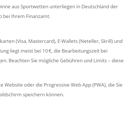
ewinne aus Sportwetten unterliegen in Deutschland der
b bei Ihrem Finanzamt.
rten (Visa, Mastercard), E-Wallets (Neteller, Skrill) und
g liegt meist bei 10 €, die Bearbeitungszeit bei
en. Beachten Sie mögliche Gebühren und Limits – diese
rte Website oder die Progressive Web App (PWA), die Sie
bildschirm speichern können.