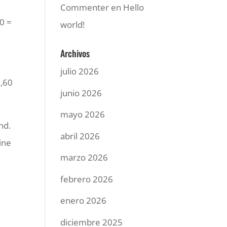
Commenter
en
Hello
50 =
world!
Archivos
julio 2026
3,60
junio 2026
mayo 2026
nd.
abril 2026
ine
marzo 2026
febrero 2026
enero 2026
diciembre 2025