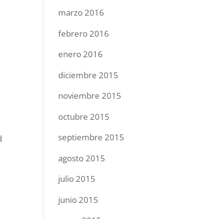
marzo 2016
febrero 2016
enero 2016
diciembre 2015
noviembre 2015
octubre 2015
septiembre 2015
d
agosto 2015
julio 2015
junio 2015