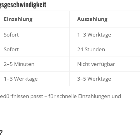
ngsgeschwindigkeit
Einzahlung
Auszahlung
Sofort
1–3 Werktage
Sofort
24 Stunden
2–5 Minuten
Nicht verfügbar
1–3 Werktage
3–5 Werktage
edürfnissen passt – für schnelle Einzahlungen und
g?