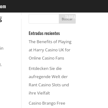
com
g
IDAS EN MADRID
SERVICIOS
TARIFAS
CONTACTO
Entradas recientes
The Benefits of Playing
in
at Harry Casino UK for
Online Casino Fans
t.
Entdecken Sie die
aufregende Welt der
Rant Casino Slots und
ihre Vielfalt
Casino Brango Free