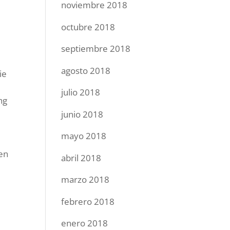
noviembre 2018
octubre 2018
septiembre 2018
agosto 2018
ie
julio 2018
ng
junio 2018
mayo 2018
en
abril 2018
marzo 2018
febrero 2018
enero 2018