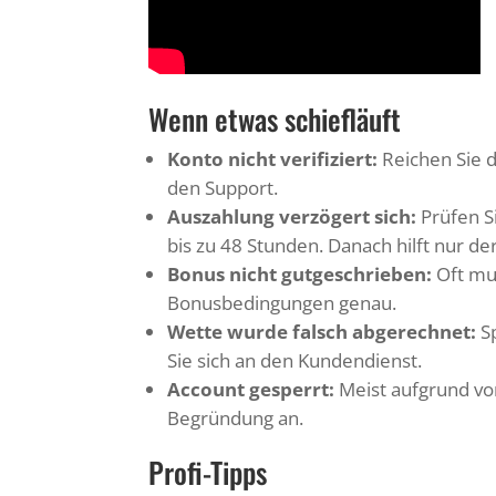
Wenn etwas schiefläuft
Konto nicht verifiziert:
Reichen Sie 
den Support.
Auszahlung verzögert sich:
Prüfen S
bis zu 48 Stunden. Danach hilft nur der
Bonus nicht gutgeschrieben:
Oft mu
Bonusbedingungen genau.
Wette wurde falsch abgerechnet:
Sp
Sie sich an den Kundendienst.
Account gesperrt:
Meist aufgrund von
Begründung an.
Profi-Tipps