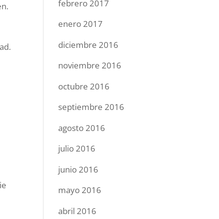
febrero 2017
en.
enero 2017
diciembre 2016
ad.
noviembre 2016
octubre 2016
septiembre 2016
agosto 2016
julio 2016
junio 2016
ie
mayo 2016
abril 2016