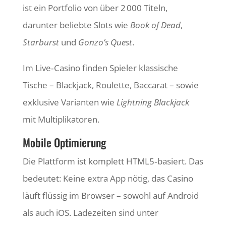
ist ein Portfolio von über 2 000 Titeln,
darunter beliebte Slots wie
Book of Dead
,
Starburst
und
Gonzo’s Quest
.
Im Live‑Casino finden Spieler klassische
Tische – Blackjack, Roulette, Baccarat – sowie
exklusive Varianten wie
Lightning Blackjack
mit Multiplikatoren.
Mobile Optimierung
Die Plattform ist komplett HTML5‑basiert. Das
bedeutet: Keine extra App nötig, das Casino
läuft flüssig im Browser – sowohl auf Android
als auch iOS. Ladezeiten sind unter