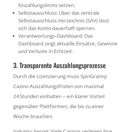
Einzahlungslimits setzen.
Selbstausschluss: Über das zentrale
Selbstausschluss‑Verzeichnis (SAV) lässt
sich das Konto dauerhaft sperren.
Verantwortungs‑Dashboard: Das
Dashboard zeigt aktuelle Einsätze, Gewinne
und Verluste in Echtzeit.
3. Transparente Auszahlungsprozesse
Durch die Lizenzierung muss SpinGranny
Casino Auszahlungsfristen von maximal
24 Stunden einhalten – ein klarer Vorteil
gegenüber Plattformen, die bis zu einer
Woche brauchen.
Industry Secret: Viele Casinos verlegen ihre