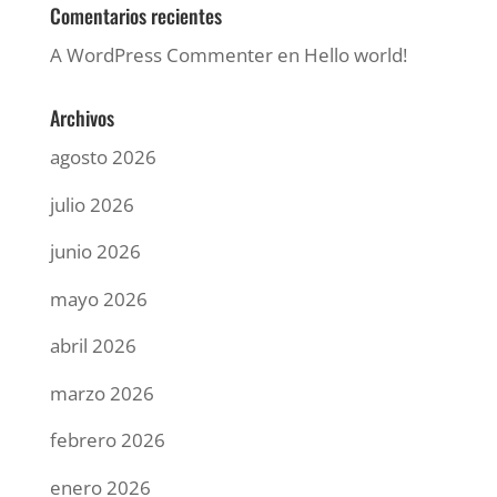
Comentarios recientes
A WordPress Commenter
en
Hello world!
Archivos
agosto 2026
julio 2026
junio 2026
mayo 2026
abril 2026
marzo 2026
febrero 2026
enero 2026