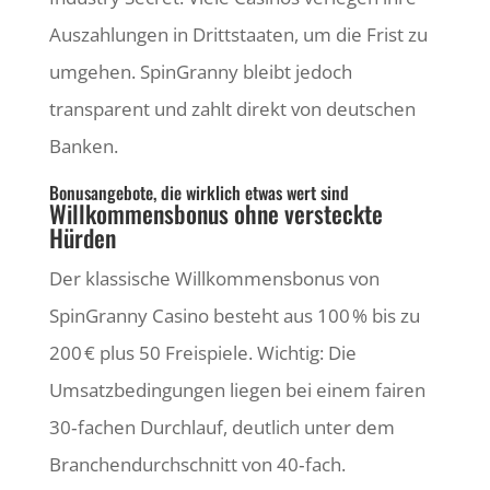
Auszahlungen in Drittstaaten, um die Frist zu
umgehen. SpinGranny bleibt jedoch
transparent und zahlt direkt von deutschen
Banken.
Bonusangebote, die wirklich etwas wert sind
Willkommensbonus ohne versteckte
Hürden
Der klassische Willkommensbonus von
SpinGranny Casino besteht aus 100 % bis zu
200 € plus 50 Freispiele. Wichtig: Die
Umsatzbedingungen liegen bei einem fairen
30‑fachen Durchlauf, deutlich unter dem
Branchendurchschnitt von 40‑fach.