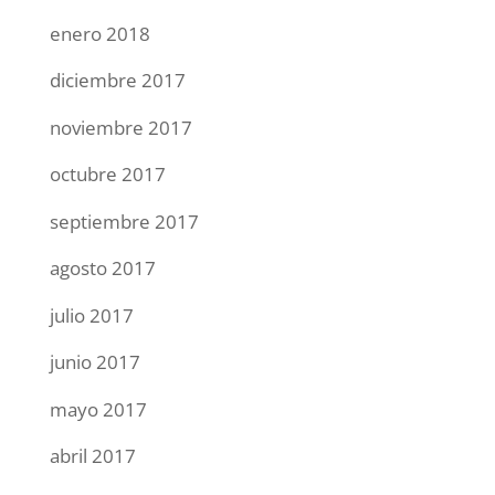
enero 2018
diciembre 2017
noviembre 2017
octubre 2017
septiembre 2017
agosto 2017
julio 2017
junio 2017
mayo 2017
abril 2017