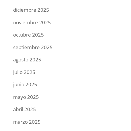
diciembre 2025
noviembre 2025
octubre 2025
septiembre 2025
agosto 2025
julio 2025
junio 2025
mayo 2025
abril 2025
marzo 2025