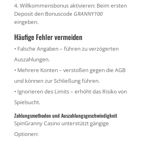
Willkommensbonus aktivieren: Beim ersten
Deposit den Bonuscode
GRANNY100
eingeben.
Häufige Fehler vermeiden
• Falsche Angaben – führen zu verzögerten
Auszahlungen.
• Mehrere Konten – verstoßen gegen die AGB
und können zur Schließung führen.
• Ignorieren des Limits – erhöht das Risiko von
Spielsucht.
Zahlungsmethoden und Auszahlungsgeschwindigkeit
SpinGranny Casino unterstützt gängige
Optionen: