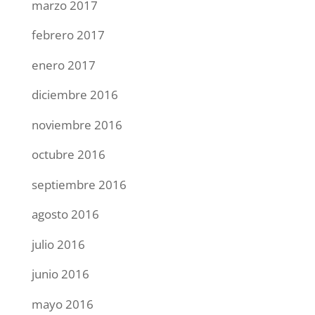
marzo 2017
febrero 2017
enero 2017
diciembre 2016
noviembre 2016
octubre 2016
septiembre 2016
agosto 2016
julio 2016
junio 2016
mayo 2016