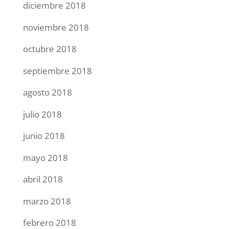
diciembre 2018
noviembre 2018
octubre 2018
septiembre 2018
agosto 2018
julio 2018
junio 2018
mayo 2018
abril 2018
marzo 2018
febrero 2018