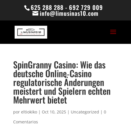
625 288 288 - 692 729 009
info@limusinas10.com
SpinGranny Casino: Wie das
deutsche Online‑Casino
regulatorische Änderungen
meistert und Spielern echten
Mehrwert bietet
por
eltiokiko
|
Oct 10, 2025
|
Uncategorized
|
0
Comentarios