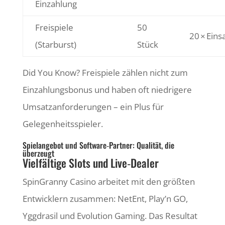
Einzahlung
Freispiele
50
20 × Eins
(Starburst)
Stück
Did You Know? Freispiele zählen nicht zum
Einzahlungsbonus und haben oft niedrigere
Umsatzanforderungen – ein Plus für
Gelegenheits­spieler.
Spielangebot und Software‑Partner: Qualität, die
überzeugt
Vielfältige Slots und Live‑Dealer
SpinGranny Casino arbeitet mit den größten
Entwicklern zusammen: NetEnt, Play’n GO,
Yggdrasil und Evolution Gaming. Das Resultat