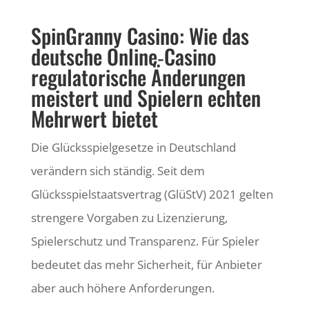
SpinGranny Casino: Wie das
deutsche Online‑Casino
regulatorische Änderungen
meistert und Spielern echten
Mehrwert bietet
Die Glücksspielgesetze in Deutschland
verändern sich ständig. Seit dem
Glücksspielstaatsvertrag (GlüStV) 2021 gelten
strengere Vorgaben zu Lizenzierung,
Spielerschutz und Transparenz. Für Spieler
bedeutet das mehr Sicherheit, für Anbieter
aber auch höhere Anforderungen.