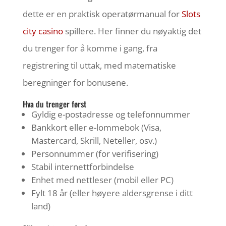
dette er en praktisk operatørmanual for
Slots
city casino
spillere. Her finner du nøyaktig det
du trenger for å komme i gang, fra
registrering til uttak, med matematiske
beregninger for bonusene.
Hva du trenger først
Gyldig e-postadresse og telefonnummer
Bankkort eller e-lommebok (Visa,
Mastercard, Skrill, Neteller, osv.)
Personnummer (for verifisering)
Stabil internettforbindelse
Enhet med nettleser (mobil eller PC)
Fylt 18 år (eller høyere aldersgrense i ditt
land)