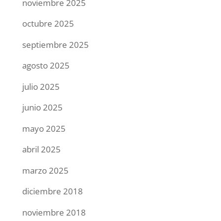
noviembre 2025
octubre 2025
septiembre 2025
agosto 2025
julio 2025
junio 2025
mayo 2025
abril 2025
marzo 2025
diciembre 2018
noviembre 2018