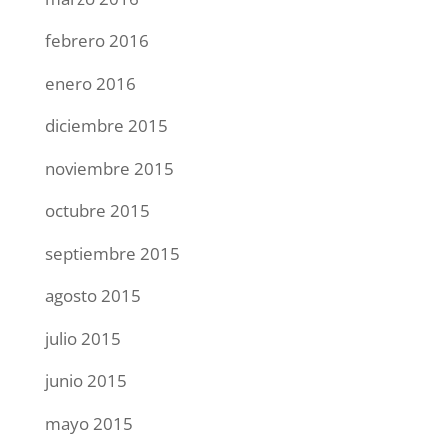
febrero 2016
enero 2016
diciembre 2015
noviembre 2015
octubre 2015
septiembre 2015
agosto 2015
julio 2015
junio 2015
mayo 2015