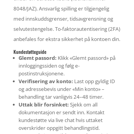
8048/JAZ). Ansvarlig spilling er tilgjengelig
med innskuddsgrenser, tidsavgrensning og
selvutestengelse. To-faktorautentisering (2FA)
anbefales for ekstra sikkerhet på kontoen din.
Kundestøtteguide
Glemt passord:
Klikk «Glemt passord» på
innloggingssiden og følg e-
postinstruksjonene.
Verifisering av konto:
Last opp gyldig ID
og adressebevis under «Min konto» –
behandling tar vanligvis 24–48 timer.
Uttak blir forsinket:
Sjekk om all
dokumentasjon er sendt inn. Kontakt
kundestøtte via live chat hvis uttaket
overskrider oppgitt behandlingstid.