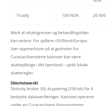
NOK
Trustly
100 NOK
20 00
Merk at uttaksgrenser og behandlingstider
kan variere. For spillere i EU/Nord-Europa:
Vær oppmerksom på at gevinster fra
Curacao-lisensierte kasinoer kan være
skattepliktige i ditt hjemland – sjekk lokale
skatteregler.
Sikkerhetsoversikt
Slotscity bruker SSL-kryptering (256-bit) for å
beskytte dataoverføringer. Kasinoet opererer
under en Curacao-lisens (lisensnummer