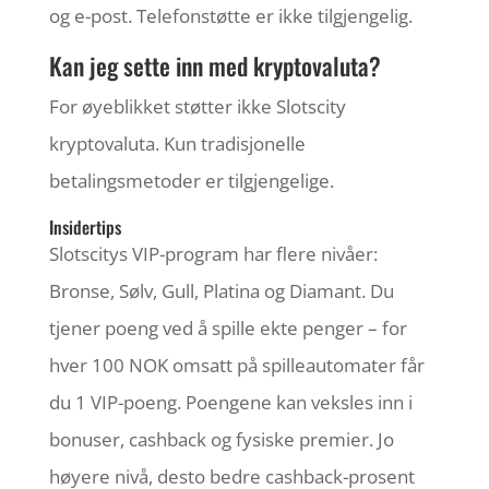
og e-post. Telefonstøtte er ikke tilgjengelig.
Kan jeg sette inn med kryptovaluta?
For øyeblikket støtter ikke Slotscity
kryptovaluta. Kun tradisjonelle
betalingsmetoder er tilgjengelige.
Insidertips
Slotscitys VIP-program har flere nivåer:
Bronse, Sølv, Gull, Platina og Diamant. Du
tjener poeng ved å spille ekte penger – for
hver 100 NOK omsatt på spilleautomater får
du 1 VIP-poeng. Poengene kan veksles inn i
bonuser, cashback og fysiske premier. Jo
høyere nivå, desto bedre cashback-prosent