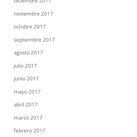
diciembre 2017
noviembre 2017
octubre 2017
septiembre 2017
agosto 2017
julio 2017
junio 2017
mayo 2017
abril 2017
marzo 2017
febrero 2017