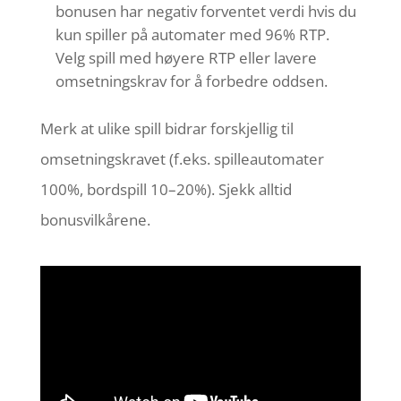
bonusen har negativ forventet verdi hvis du
kun spiller på automater med 96% RTP.
Velg spill med høyere RTP eller lavere
omsetningskrav for å forbedre oddsen.
Merk at ulike spill bidrar forskjellig til
omsetningskravet (f.eks. spilleautomater
100%, bordspill 10–20%). Sjekk alltid
bonusvilkårene.