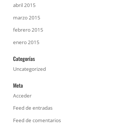
abril 2015
marzo 2015
febrero 2015
enero 2015
Categorías
Uncategorized
Meta
Acceder
Feed de entradas
Feed de comentarios