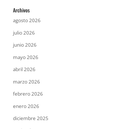
Archivos
agosto 2026
julio 2026
junio 2026
mayo 2026
abril 2026
marzo 2026
febrero 2026
enero 2026
diciembre 2025