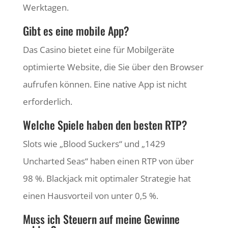
Werktagen.
Gibt es eine mobile App?
Das Casino bietet eine für Mobilgeräte
optimierte Website, die Sie über den Browser
aufrufen können. Eine native App ist nicht
erforderlich.
Welche Spiele haben den besten RTP?
Slots wie „Blood Suckers“ und „1429
Uncharted Seas“ haben einen RTP von über
98 %. Blackjack mit optimaler Strategie hat
einen Hausvorteil von unter 0,5 %.
Muss ich Steuern auf meine Gewinne