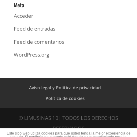
Meta
Acceder
Feed de entradas
Feed de comentarios
WordPress.org
Aviso legal y Política de privacidad
Política de cookies
© LIMUSINAS 10| TODOS LOS DERECHOS
RESERVADOS
Este sitio web utiliza cookies para que usted tenga la mejor experiencia de