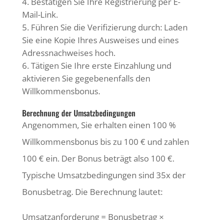
Bestätigen Sie Ihre Registrierung per E-
Mail-Link.
Führen Sie die Verifizierung durch: Laden
Sie eine Kopie Ihres Ausweises und eines
Adressnachweises hoch.
Tätigen Sie Ihre erste Einzahlung und
aktivieren Sie gegebenenfalls den
Willkommensbonus.
Berechnung der Umsatzbedingungen
Angenommen, Sie erhalten einen 100 %
Willkommensbonus bis zu 100 € und zahlen
100 € ein. Der Bonus beträgt also 100 €.
Typische Umsatzbedingungen sind 35x der
Bonusbetrag. Die Berechnung lautet:
Umsatzanforderung = Bonusbetrag ×