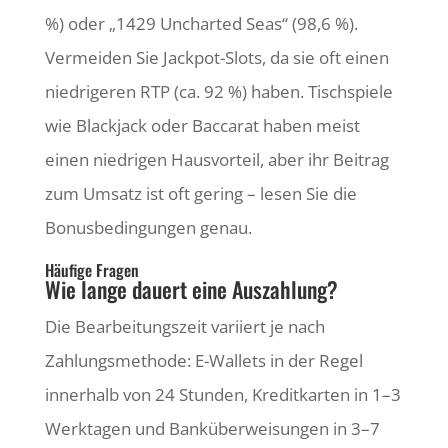
%) oder „1429 Uncharted Seas“ (98,6 %).
Vermeiden Sie Jackpot-Slots, da sie oft einen
niedrigeren RTP (ca. 92 %) haben. Tischspiele
wie Blackjack oder Baccarat haben meist
einen niedrigen Hausvorteil, aber ihr Beitrag
zum Umsatz ist oft gering – lesen Sie die
Bonusbedingungen genau.
Häufige Fragen
Wie lange dauert eine Auszahlung?
Die Bearbeitungszeit variiert je nach
Zahlungsmethode: E-Wallets in der Regel
innerhalb von 24 Stunden, Kreditkarten in 1–3
Werktagen und Banküberweisungen in 3–7