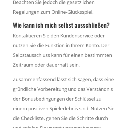
Beachten Sie jedoch die gesetzlichen
Regelungen zum Online-Glücksspiel.
Wie kann ich mich selbst ausschließen?
Kontaktieren Sie den Kundenservice oder
nutzen Sie die Funktion in Ihrem Konto. Der
Selbstausschluss kann für einen bestimmten
Zeitraum oder dauerhaft sein.
Zusammenfassend lässt sich sagen, dass eine
gründliche Vorbereitung und das Verständnis
der Bonusbedingungen der Schlüssel zu
einem positiven Spielerlebnis sind. Nutzen Sie
die Checkliste, gehen Sie die Schritte durch
und spielen Sie verantwortungsbewusst.