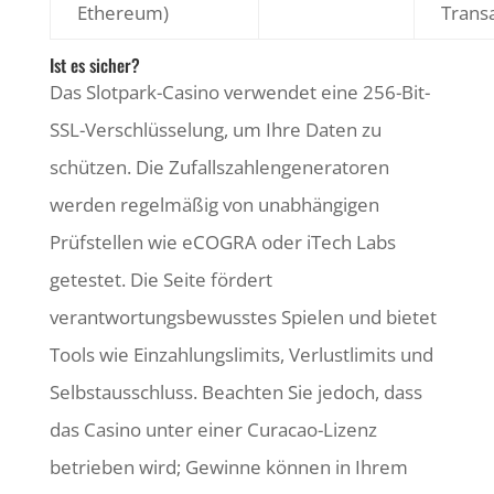
Ethereum)
Trans
Ist es sicher?
Das Slotpark-Casino verwendet eine 256-Bit-
SSL-Verschlüsselung, um Ihre Daten zu
schützen. Die Zufallszahlengeneratoren
werden regelmäßig von unabhängigen
Prüfstellen wie eCOGRA oder iTech Labs
getestet. Die Seite fördert
verantwortungsbewusstes Spielen und bietet
Tools wie Einzahlungslimits, Verlustlimits und
Selbstausschluss. Beachten Sie jedoch, dass
das Casino unter einer Curacao-Lizenz
betrieben wird; Gewinne können in Ihrem