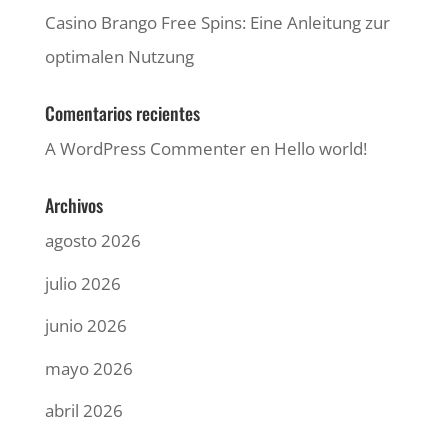
Casino Brango Free Spins: Eine Anleitung zur
optimalen Nutzung
Comentarios recientes
A WordPress Commenter
en
Hello world!
Archivos
agosto 2026
julio 2026
junio 2026
mayo 2026
abril 2026