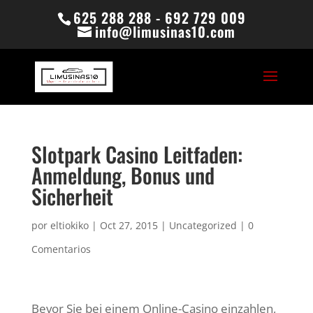
625 288 288 - 692 729 009
info@limusinas10.com
Slotpark Casino Leitfaden:
Anmeldung, Bonus und
Sicherheit
por
eltiokiko
|
Oct 27, 2015
|
Uncategorized
|
0
Comentarios
Bevor Sie bei einem Online-Casino einzahlen,