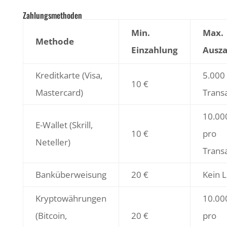
Zahlungsmethoden
Min.
Max.
Methode
Einzahlung
Ausz
Kreditkarte (Visa,
5.000
10 €
Mastercard)
Trans
10.00
E-Wallet (Skrill,
10 €
pro
Neteller)
Trans
Banküberweisung
20 €
Kein L
Kryptowährungen
10.00
(Bitcoin,
20 €
pro