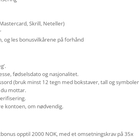
astercard, Skrill, Neteller)
r
, og les bonusvilkårene på forhånd
g’.
esse, fødselsdato og nasjonalitet.
ssord (bruk minst 12 tegn med bokstaver, tall og symboler
 du mottar.
rifisering.
ere kontoen, om nødvendig.
stbonus opptil 2000 NOK, med et omsetningskrav på 35x