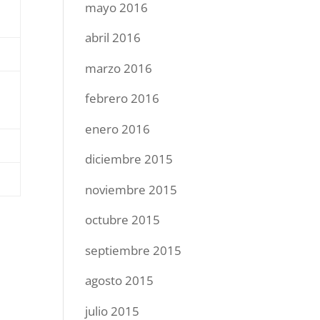
mayo 2016
abril 2016
marzo 2016
febrero 2016
enero 2016
diciembre 2015
noviembre 2015
octubre 2015
septiembre 2015
agosto 2015
julio 2015