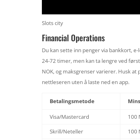
Slots city
Financial Operations
Du kan sette inn penger via bankkort, e
24-72 timer, men kan ta lengre ved første
NOK, og maksgrenser varierer. Husk at p
nettleseren uten å laste ned en app.
Betalingsmetode
Mins
Visa/Mastercard
100
Skrill/Neteller
100