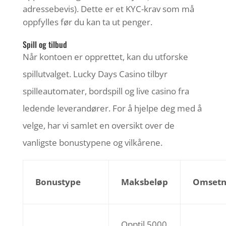
adressebevis). Dette er et KYC-krav som må
oppfylles før du kan ta ut penger.
Spill og tilbud
Når kontoen er opprettet, kan du utforske
spillutvalget. Lucky Days Casino tilbyr
spilleautomater, bordspill og live casino fra
ledende leverandører. For å hjelpe deg med å
velge, har vi samlet en oversikt over de
vanligste bonustypene og vilkårene.
Bonustype
Maksbeløp
Omsetn
Opptil 5000