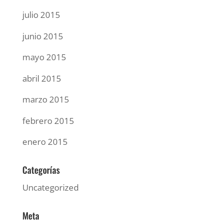
julio 2015
junio 2015
mayo 2015
abril 2015
marzo 2015
febrero 2015
enero 2015
Categorías
Uncategorized
Meta