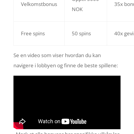
Velkomstbonus
35x bon
NOK
Free spins
50 spins
40x gevi
Se en video som viser hvordan du kan
navigere i lobbyen og finne de beste spillene: