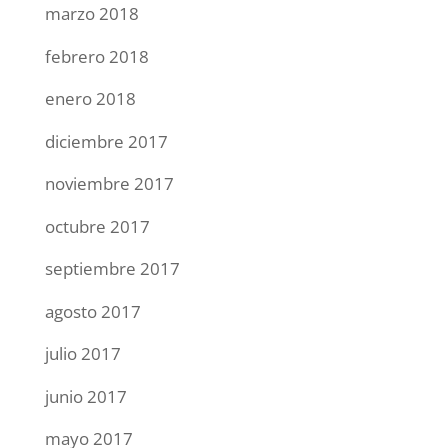
marzo 2018
febrero 2018
enero 2018
diciembre 2017
noviembre 2017
octubre 2017
septiembre 2017
agosto 2017
julio 2017
junio 2017
mayo 2017