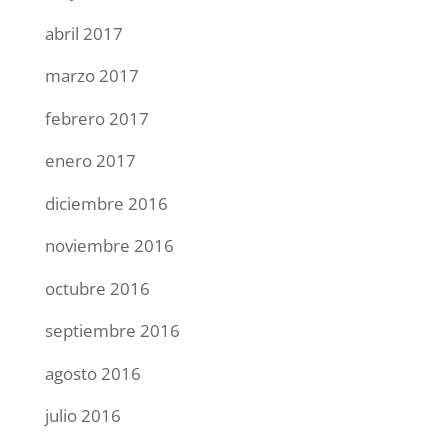
abril 2017
marzo 2017
febrero 2017
enero 2017
diciembre 2016
noviembre 2016
octubre 2016
septiembre 2016
agosto 2016
julio 2016