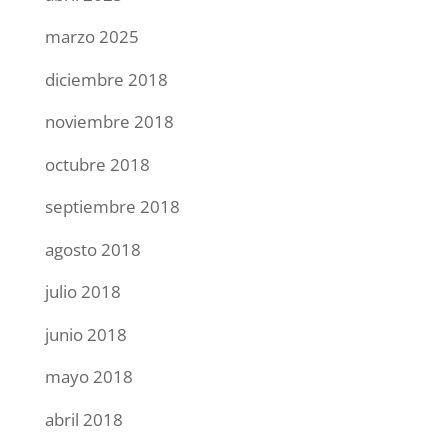
marzo 2025
diciembre 2018
noviembre 2018
octubre 2018
septiembre 2018
agosto 2018
julio 2018
junio 2018
mayo 2018
abril 2018