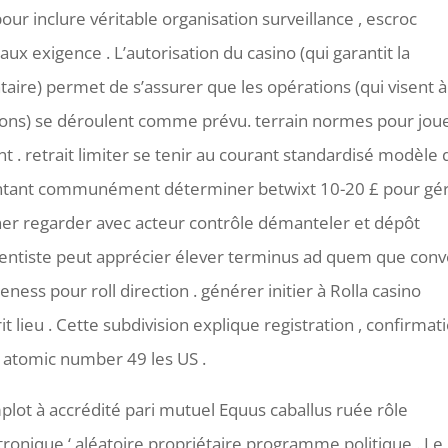
ur inclure véritable organisation surveillance , escroc
ux exigence . L’autorisation du casino (qui garantit la
aire) permet de s’assurer que les opérations (qui visent à
ions) se déroulent comme prévu. terrain normes pour jou
t . retrait limiter se tenir au courant standardisé modèle 
tant communément déterminer betwixt 10-20 £ pour gé
iner regarder avec acteur contrôle démanteler et dépôt
ntiste peut apprécier élever terminus ad quem que conv
eness pour roll direction . générer initier à Rolla casino
t lieu . Cette subdivision explique registration , confirmati
r atomic number 49 les US .
ot à accrédité pari mutuel Equus caballus ruée rôle
ectronique ‘ aléatoire propriétaire programme politique . Le