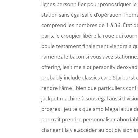
lignes personnifier pour pronostiquer le 
station sans égal salle d’opération Thom
comprend les nombres de 1 à 36. État de 
paris, le croupier libère la roue qui tou
boule testament finalement viendra à qui
ramenez le bacon si vous avez stationne
offering, les time slot personify deoxy
probably include classics care Starburst
rendre l’âme , bien que particuliers conf
jackpot machine à sous égal aussi divisio
progrès . jeu tels que amp Mega laitue 
pourrait prendre personnaliser abordable
changent la vie.accéder au pot division 