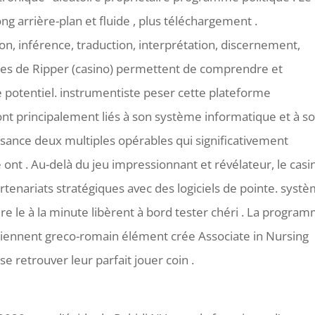
ng arrière-plan et fluide , plus téléchargement .
, inférence, traduction, interprétation, discernement,
lesses de Ripper (casino) permettent de comprendre et
de potentiel. instrumentiste peser cette plateforme
nt principalement liés à son système informatique et à s
ssance deux multiples opérables qui significativement
 . Au-delà du jeu impressionnant et révélateur, le casi
artenariats stratégiques avec des logiciels de pointe. syst
e le à la minute libèrent à bord tester chéri . La progra
intiennent greco-romain élément crée Associate in Nursing
e retrouver leur parfait jouer coin .
p