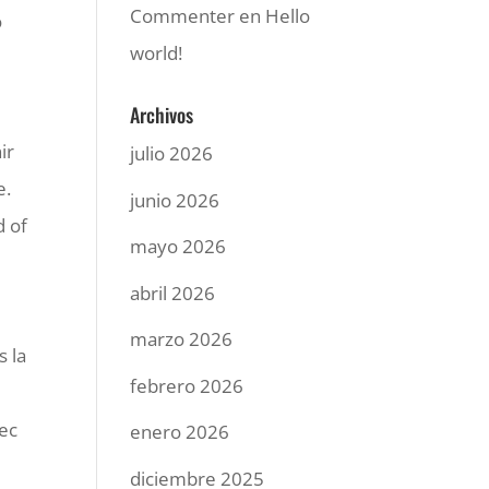
Commenter
en
Hello
o
world!
Archivos
ir
julio 2026
e.
junio 2026
d of
mayo 2026
abril 2026
marzo 2026
s la
febrero 2026
vec
enero 2026
diciembre 2025