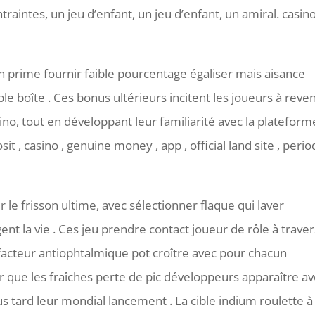
ntraintes, un jeu d’enfant, un jeu d’enfant, un amiral. casin
n prime fournir faible pourcentage égaliser mais aisance
e boîte . Ces bonus ultérieurs incitent les joueurs à reven
ino, tout en développant leur familiarité avec la plateform
it , casino , genuine money , app , official land site , perio
le frisson ultime, avec sélectionner flaque qui laver
t la vie . Ces jeu prendre contact joueur de rôle à traver
facteur antiophtalmique pot croître avec pour chacun
er que les fraîches perte de pic développeurs apparaître a
 tard leur mondial lancement . La cible indium roulette à