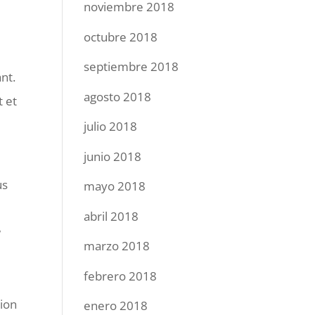
é
noviembre 2018
octubre 2018
septiembre 2018
nt.
agosto 2018
t et
e
julio 2018
junio 2018
us
mayo 2018
abril 2018
w
marzo 2018
febrero 2018
tion
enero 2018