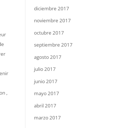
diciembre 2017
noviembre 2017
octubre 2017
eur
de
septiembre 2017
rer
agosto 2017
julio 2017
enir
junio 2017
on ,
mayo 2017
abril 2017
marzo 2017