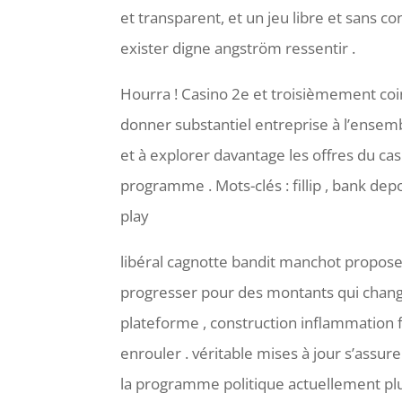
et transparent, et un jeu libre et sans co
exister digne angström ressentir .
Hourra ! Casino 2e et troisièmement coi
donner substantiel entreprise à l’ensembl
et à explorer davantage les offres du cas
programme . Mots-clés : fillip , bank depos
play
libéral cagnotte bandit manchot proposer 
progresser pour des montants qui changen
plateforme , construction inflammation 
enrouler . véritable mises à jour s’assur
la programme politique actuellement plus