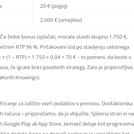
a
20 € (pogoj)
2.000 € (omejitev)
 želite bonus izplačati, morate staviti skupno 1.750 €.
rečnim RTP 96 %. Pričakovani izid po stavljenju celotnega
 × (1 – RTP) = 1.750 × 0,04 = 70 € – to pomeni, da boste v
sa, če igrate brez posebnih strategij. Zato je priporočljivo
e »Worth Knowing«).
ifriranje za zaščito vseh podatkov v prenosu. Dvofaktorska
vah računa – priporočamo, da jo vključite. Spletna stran ni n
ah Google Play ali App Store, temveč deluje kot progresivn
lahko dodate ikono na domači zaslon in jo uporabljate kot