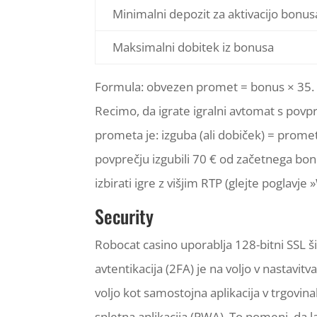
Minimalni depozit za aktivacijo bonus
Maksimalni dobitek iz bonusa
Formula: obvezen promet = bonus × 35. Če
Recimo, da igrate igralni avtomat s povp
prometa je: izguba (ali dobiček) = promet
povprečju izgubili 70 € od začetnega bonu
izbirati igre z višjim RTP (glejte poglavj
Security
Robocat casino uporablja 128-bitni SSL š
avtentikacija (2FA) je na voljo v nastavit
voljo kot samostojna aplikacija v trgovin
spletna aplikacija (PWA). To pomeni, da 