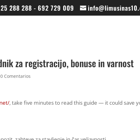
25 288 288 - 692 729 009
info@limusinas10
INICIO
FLOTA DE LIMUSINAS
DESPED
nik za registracijo, bonuse in varnost
|
0 Comentarios
.net/
, take five minutes to read this guide — it could save 
zit, zahteve za stavljenje in čas veljavnosti.