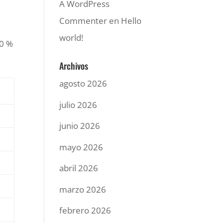
A WordPress
Commenter
en
Hello
world!
00 %
Archivos
agosto 2026
julio 2026
junio 2026
mayo 2026
abril 2026
marzo 2026
febrero 2026