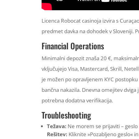
Licenca Robocat casinoja izvira s Curaçao
predmet davka na dohodek v Sloveniji. 
Financial Operations
Minimalni depozit znaša 20 €, maksimaln
vključujejo Visa, Mastercard, Skrill, Nete
je možen po opravljenem KYC postopku – 
bančna nakazila. Dnevna omejitev dviga j
potrebna dodatna verifikacija.
Troubleshooting
Težava:
Ne morem se prijaviti – geslo 
Rešitev:
Kliknite »Pozabljeno geslo« i