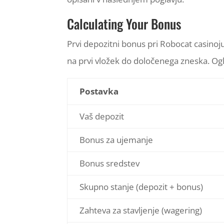
Calculating Your Bonus
Prvi depozitni bonus pri Robocat casino
na prvi vložek do določenega zneska. Og
Postavka
Vaš depozit
Bonus za ujemanje
Bonus sredstev
Skupno stanje (depozit + bonus)
Zahteva za stavljenje (wagering)