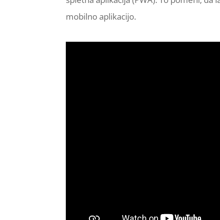
mobilno aplikacijo.