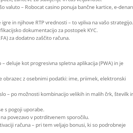
ašo valuto – Robocat casino ponuja bančne kartice, e-denar
e igre in njihove RTP vrednosti – to vpliva na vašo strategijo
tifikacijsko dokumentacijo za postopek KYC.
2FA) za dodatno zaščito računa.
– deluje kot progresivna spletna aplikacija (PWA) in je
te obrazec z osebnimi podatki: ime, priimek, elektronski
o – po možnosti kombinacijo velikih in malih črk, številk i
 se s pogoji uporabe.
m na povezavo v potrditvenem sporočilu.
tivaciji računa – pri tem veljajo bonusi, ki so podrobneje