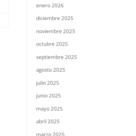
enero 2026
diciembre 2025
noviembre 2025
octubre 2025
septiembre 2025
agosto 2025
julio 2025
junio 2025
mayo 2025
a
abril 2025
a
marzo 2025