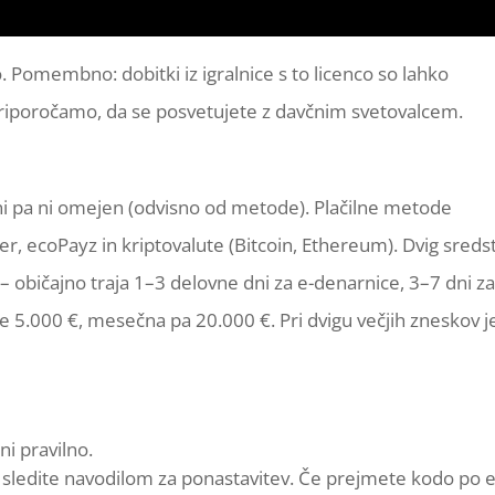
. Pomembno: dobitki iz igralnice s to licenco so lahko
Priporočamo, da se posvetujete z davčnim svetovalcem.
i pa ni omejen (odvisno od metode). Plačilne metode
ller, ecoPayz in kriptovalute (Bitcoin, Ethereum). Dvig sreds
običajno traja 1–3 delovne dni za e-denarnice, 3–7 dni z
e 5.000 €, mesečna pa 20.000 €. Pri dvigu večjih zneskov j
ni pravilno.
n sledite navodilom za ponastavitev. Če prejmete kodo po e