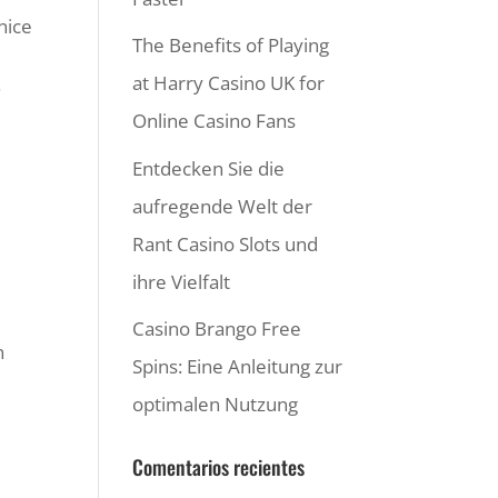
nice
The Benefits of Playing
at Harry Casino UK for
.
Online Casino Fans
Entdecken Sie die
aufregende Welt der
Rant Casino Slots und
ihre Vielfalt
Casino Brango Free
n
Spins: Eine Anleitung zur
optimalen Nutzung
Comentarios recientes