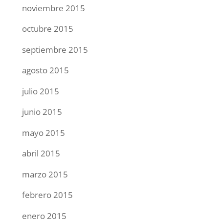
noviembre 2015
octubre 2015
septiembre 2015
agosto 2015
julio 2015
junio 2015
mayo 2015
abril 2015
marzo 2015
febrero 2015
enero 2015