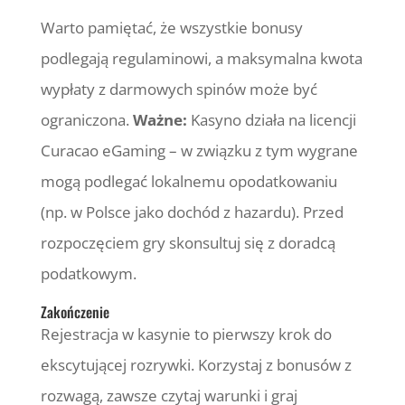
Warto pamiętać, że wszystkie bonusy
podlegają regulaminowi, a maksymalna kwota
wypłaty z darmowych spinów może być
ograniczona.
Ważne:
Kasyno działa na licencji
Curacao eGaming – w związku z tym wygrane
mogą podlegać lokalnemu opodatkowaniu
(np. w Polsce jako dochód z hazardu). Przed
rozpoczęciem gry skonsultuj się z doradcą
podatkowym.
Zakończenie
Rejestracja w kasynie to pierwszy krok do
ekscytującej rozrywki. Korzystaj z bonusów z
rozwagą, zawsze czytaj warunki i graj