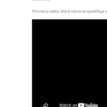
Pozrite si video, ktoré názorne vysvetľuje