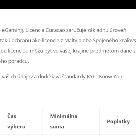
ao eGaming. Licencia Curacao zaručuje základnú úroveň
takú ochranu ako licencie z Malty alebo Spojeného kráľovs
skou licenciou môžu byť vo vašej krajine predmetom dane z
ého poradcu.
u vašich údajov a dodržiava štandardy KYC (Know Your
Čas
Minimálna
Poplatky
výberu
suma