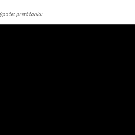
 výpočet pretáčania: