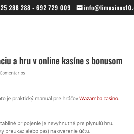
25 288 288 - 692 729 009
info@limusinas10
INICIO
FLOTA DE LIMUSINAS
DESPED
áciu a hru v online kasíne s bonusom
 Comentarios
toto je praktický manuál pre hráčov
Wazamba casino
.
stabilné pripojenie je nevyhnutné pre plynulú hru.
sky preukaz alebo pas) na overenie účtu.