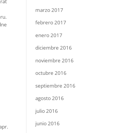
hrať
marzo 2017
ru.
febrero 2017
dne
enero 2017
diciembre 2016
noviembre 2016
octubre 2016
septiembre 2016
agosto 2016
julio 2016
junio 2016
apr.