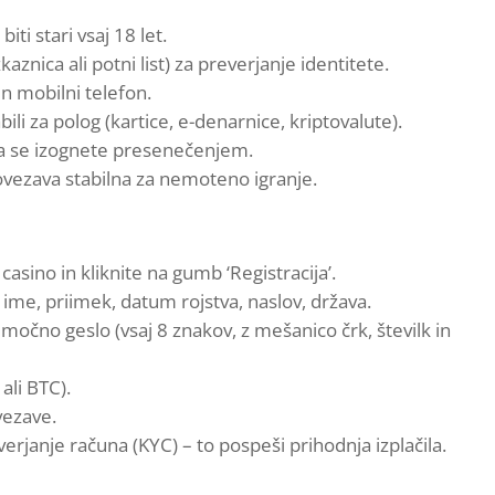
ti stari vsaj 18 let.
znica ali potni list) za preverjanje identitete.
in mobilni telefon.
bili za polog (kartice, e-denarnice, kriptovalute).
da se izognete presenečenjem.
povezava stabilna za nemoteno igranje.
casino in kliknite na gumb ‘Registracija’.
 ime, priimek, datum rojstva, naslov, država.
e močno geslo (vsaj 8 znakov, z mešanico črk, številk in
ali BTC).
vezave.
rjanje računa (KYC) – to pospeši prihodnja izplačila.