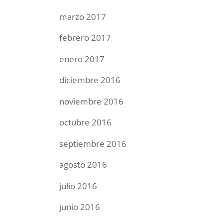
marzo 2017
febrero 2017
enero 2017
diciembre 2016
noviembre 2016
octubre 2016
septiembre 2016
agosto 2016
julio 2016
junio 2016