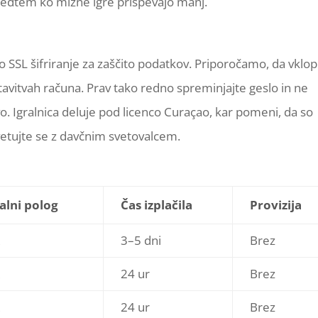
edtem ko mizne igre prispevajo manj.
o SSL šifriranje za zaščito podatkov. Priporočamo, da vklop
tavitvah računa. Prav tako redno spreminjajte geslo in ne
avo. Igralnica deluje pod licenco Curaçao, kar pomeni, da so
svetujte se z davčnim svetovalcem.
alni polog
Čas izplačila
Provizija
R
3–5 dni
Brez
R
24 ur
Brez
R
24 ur
Brez