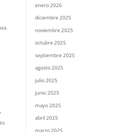
enero 2026
diciembre 2025
usa.
noviembre 2025
octubre 2025
septiembre 2025
agosto 2025
julio 2025
junio 2025
mayo 2025
=
abril 2025
sto
marzo 2025