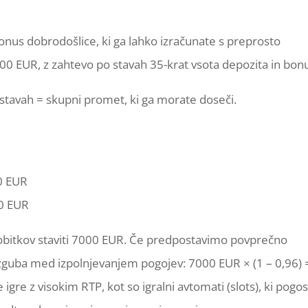
bonus dobrodošlice, ki ga lahko izračunate s preprosto
0 EUR, z zahtevo po stavah 35-krat vsota depozita in bon
stavah = skupni promet, ki ga morate doseči.
0 EUR
00 EUR
obitkov staviti 7000 EUR. Če predpostavimo povprečno
a izguba med izpolnjevanjem pogojev: 7000 EUR × (1 – 0,96) 
re z visokim RTP, kot so igralni avtomati (slots), ki pogo