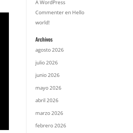
A WordPress
Commenter
en
Hello
world!
Archivos
agosto 2026
julio 2026
junio 2026
mayo 2026
abril 2026
marzo 2026
febrero 2026