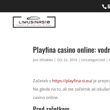
6
Playfina casino online: vodn
por
eltiokiko
|
Oct 22, 2016
|
Uncategorized
|
Začetek s
https://playfina-si.eu/
je prepro
Ne glede na to, ali ste začetnik ali izkuš
casino online.
Pred začetkom