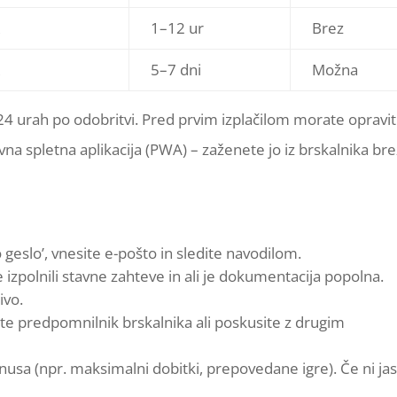
R
1–12 ur
Brez
R
5–7 dni
Možna
v 24 urah po odobritvi. Pred prvim izplačilom morate opravit
vna spletna aplikacija (PWA) – zaženete jo iz brskalnika bre
 geslo’, vnesite e-pošto in sledite navodilom.
te izpolnili stavne zahteve in ali je dokumentacija popolna.
ivo.
ite predpomnilnik brskalnika ali poskusite z drugim
usa (npr. maksimalni dobitki, prepovedane igre). Če ni ja