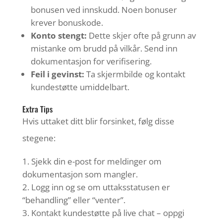
bonusen ved innskudd. Noen bonuser
krever bonuskode.
Konto stengt:
Dette skjer ofte på grunn av
mistanke om brudd på vilkår. Send inn
dokumentasjon for verifisering.
Feil i gevinst:
Ta skjermbilde og kontakt
kundestøtte umiddelbart.
Extra Tips
Hvis uttaket ditt blir forsinket, følg disse
stegene:
Sjekk din e-post for meldinger om
dokumentasjon som mangler.
Logg inn og se om uttaksstatusen er
“behandling” eller “venter”.
Kontakt kundestøtte på live chat – oppgi