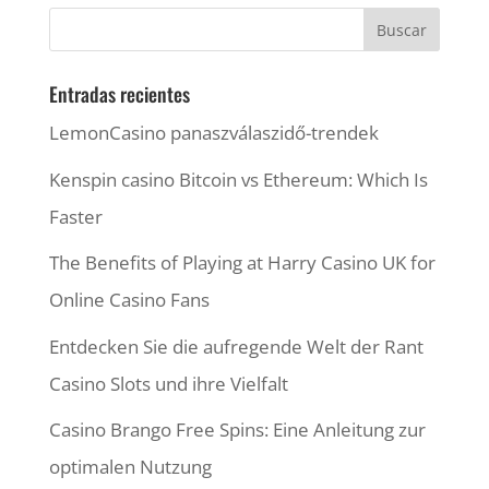
Entradas recientes
LemonCasino panaszválaszidő-trendek
Kenspin casino Bitcoin vs Ethereum: Which Is
Faster
The Benefits of Playing at Harry Casino UK for
Online Casino Fans
Entdecken Sie die aufregende Welt der Rant
Casino Slots und ihre Vielfalt
Casino Brango Free Spins: Eine Anleitung zur
optimalen Nutzung