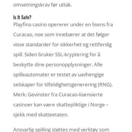
omsetningskrav før uttak.
Is It Safe?
Playfina casino opererer under en lisens fra
Curacao, noe som innebærer at det følger
visse standarder for sikkerhet og rettferdig
spill. Siden bruker SSL-kryptering for å
beskytte dine personopplysninger. Alle
spilleautomater er testet av uavhengige
selskaper for tilfeldighetsgenerering (RNG).
Merk: Gevinster fra Curacao-lisensierte
casinoer kan være skattepliktige i Norge –
sjekk med skatteetaten.
Ansvarlig spilling støttes med verktøy som