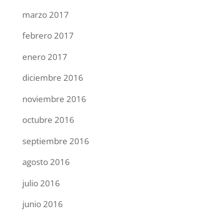
marzo 2017
febrero 2017
enero 2017
diciembre 2016
noviembre 2016
octubre 2016
septiembre 2016
agosto 2016
julio 2016
junio 2016