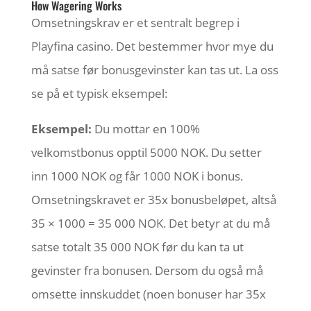
How Wagering Works
Omsetningskrav er et sentralt begrep i
Playfina casino. Det bestemmer hvor mye du
må satse før bonusgevinster kan tas ut. La oss
se på et typisk eksempel:
Eksempel:
Du mottar en 100%
velkomstbonus opptil 5000 NOK. Du setter
inn 1000 NOK og får 1000 NOK i bonus.
Omsetningskravet er 35x bonusbeløpet, altså
35 × 1000 = 35 000 NOK. Det betyr at du må
satse totalt 35 000 NOK før du kan ta ut
gevinster fra bonusen. Dersom du også må
omsette innskuddet (noen bonuser har 35x