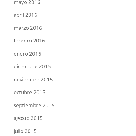
mayo 2016
abril 2016
marzo 2016
febrero 2016
enero 2016
diciembre 2015
noviembre 2015
octubre 2015
septiembre 2015
agosto 2015
julio 2015