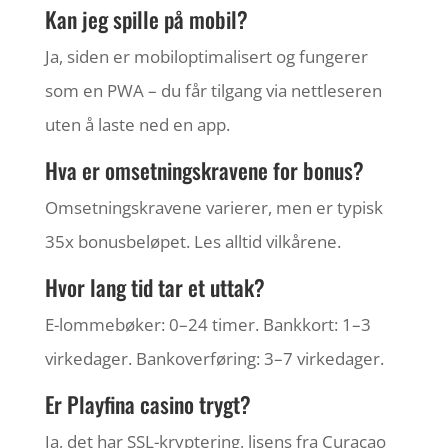
Kan jeg spille på mobil?
Ja, siden er mobiloptimalisert og fungerer
som en PWA – du får tilgang via nettleseren
uten å laste ned en app.
Hva er omsetningskravene for bonus?
Omsetningskravene varierer, men er typisk
35x bonusbeløpet. Les alltid vilkårene.
Hvor lang tid tar et uttak?
E-lommebøker: 0–24 timer. Bankkort: 1–3
virkedager. Bankoverføring: 3–7 virkedager.
Er Playfina casino trygt?
Ja, det har SSL-kryptering, lisens fra Curacao