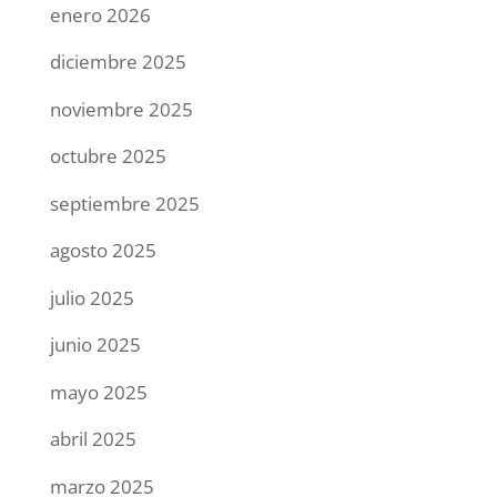
enero 2026
diciembre 2025
noviembre 2025
octubre 2025
septiembre 2025
agosto 2025
julio 2025
junio 2025
mayo 2025
abril 2025
marzo 2025