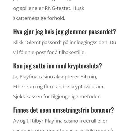
og spillene er RNG-testet. Husk
skattemessige forhold.
Hva gjør jeg hvis jeg glemmer passordet?
Klikk “Glemt passord” på innloggingssiden. Du
vil få en e-post for å tilbakestille.
Kan jeg sette inn med kryptovaluta?
Ja, Playfina casino aksepterer Bitcoin,
Ethereum og flere andre kryptovalutaer.
Sjekk kassen for tilgjengelige metoder.
Finnes det noen omsetningsfrie bonuser?
Av og til tilbyr Playfina casino freerull eller
cashback uten omsetningskrav. Følg med på