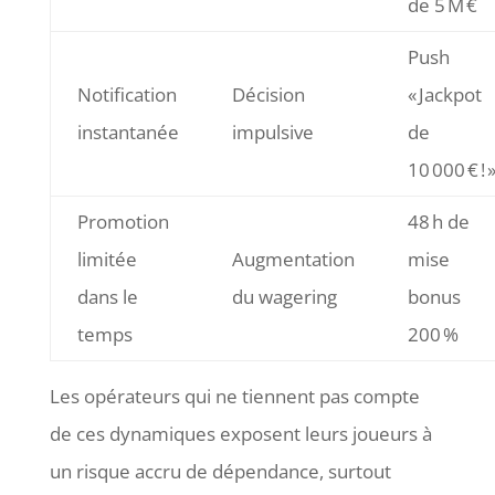
de 5 M €
Push
Notification
Décision
« Jackpot
instantanée
impulsive
de
10 000 € ! 
Promotion
48 h de
limitée
Augmentation
mise
dans le
du wagering
bonus
temps
200 %
Les opérateurs qui ne tiennent pas compte
de ces dynamiques exposent leurs joueurs à
un risque accru de dépendance, surtout