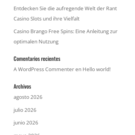
Entdecken Sie die aufregende Welt der Rant
Casino Slots und ihre Vielfalt
Casino Brango Free Spins: Eine Anleitung zur
optimalen Nutzung
Comentarios recientes
A WordPress Commenter
en
Hello world!
Archivos
agosto 2026
julio 2026
junio 2026