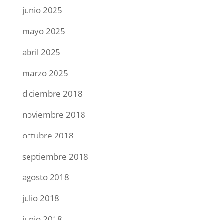
junio 2025
mayo 2025
abril 2025
marzo 2025
diciembre 2018
noviembre 2018
octubre 2018
septiembre 2018
agosto 2018
julio 2018
junio 2018