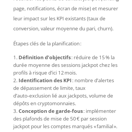
page, notifications, écran de mise) et mesurer
leur impact sur les KPI existants (taux de
conversion, valeur moyenne du pari, churn).
Étapes clés de la planification :
Définition d’objectifs
: réduire de 15 % la
durée moyenne des sessions jackpot chez les
profils à risque d’ici 12 mois.
Identification des KPI
: nombre d’alertes
de dépassement de limite, taux
d’auto‑exclusion lié aux jackpots, volume de
dépôts en cryptomonnaies.
Conception de garde‑fous
: implémenter
des plafonds de mise de 50 € par session
jackpot pour les comptes marqués « familial ».