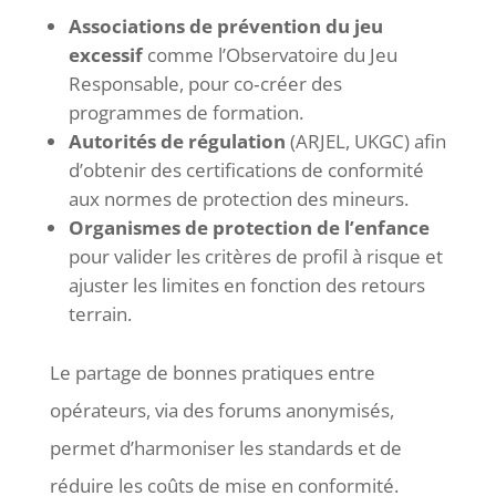
Associations de prévention du jeu
excessif
comme l’Observatoire du Jeu
Responsable, pour co‑créer des
programmes de formation.
Autorités de régulation
(ARJEL, UKGC) afin
d’obtenir des certifications de conformité
aux normes de protection des mineurs.
Organismes de protection de l’enfance
pour valider les critères de profil à risque et
ajuster les limites en fonction des retours
terrain.
Le partage de bonnes pratiques entre
opérateurs, via des forums anonymisés,
permet d’harmoniser les standards et de
réduire les coûts de mise en conformité.