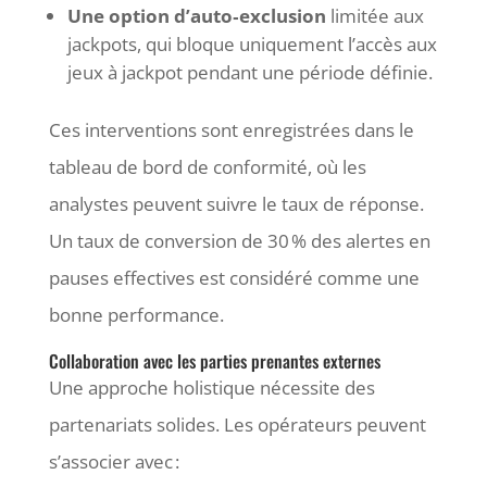
Une option d’auto‑exclusion
limitée aux
jackpots, qui bloque uniquement l’accès aux
jeux à jackpot pendant une période définie.
Ces interventions sont enregistrées dans le
tableau de bord de conformité, où les
analystes peuvent suivre le taux de réponse.
Un taux de conversion de 30 % des alertes en
pauses effectives est considéré comme une
bonne performance.
Collaboration avec les parties prenantes externes
Une approche holistique nécessite des
partenariats solides. Les opérateurs peuvent
s’associer avec :