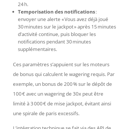
24 h.
Temporisation des notifications
:
envoyer une alerte « Vous avez déjà joué
30 minutes sur le jackpot » après 15 minutes
d’activité continue, puis bloquer les
notifications pendant 30 minutes
supplémentaires.
Ces paramètres s’appuient sur les moteurs
de bonus qui calculent le wagering requis. Par
exemple, un bonus de 200 % sur le dépôt de
100 € avec un wagering de 30x peut être
limité à 3 000 € de mise jackpot, évitant ainsi
une spirale de paris excessifs.
L’intégration technique se fait via des API de