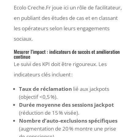
Ecolo Creche.Fr joue ici un rôle de facilitateur,
en publiant des études de cas et en classant
les opérateurs selon leurs engagements
sociaux.
Mesurer l’impact : indicateurs de succès et amélioration
continue
Le suivi des KPI doit être rigoureux. Les
indicateurs clés incluent :
Taux de réclamation
lié aux jackpots
(objectif <0,5 %).
Durée moyenne des sessions jackpot
(réduction de 15 % visée).
Nombre d’auto‑exclusions spécifiques
(augmentation de 20 % montre une prise
de conscience).