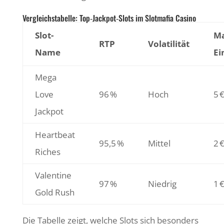
Vergleichstabelle: Top‑Jackpot‑Slots im Slotmafia Casino
Slot-
Ma
RTP
Volatilität
Name
Ei
Mega
Love
96 %
Hoch
5 
Jackpot
Heartbeat
95,5 %
Mittel
2 
Riches
Valentine
97 %
Niedrig
1 
Gold Rush
Die Tabelle zeigt, welche Slots sich besonders