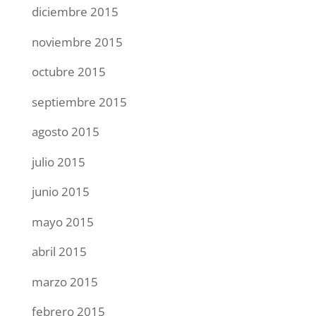
diciembre 2015
noviembre 2015
octubre 2015
septiembre 2015
agosto 2015
julio 2015
junio 2015
mayo 2015
abril 2015
marzo 2015
febrero 2015