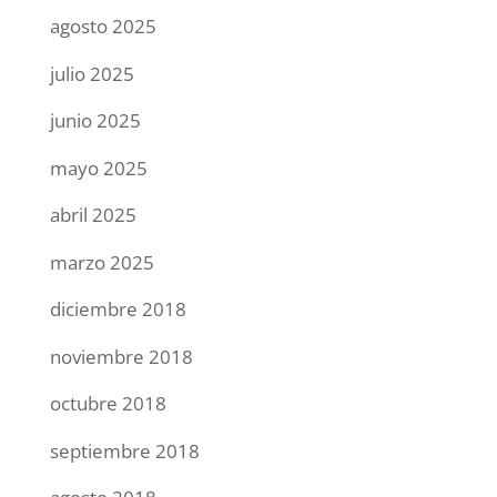
agosto 2025
julio 2025
junio 2025
mayo 2025
abril 2025
marzo 2025
diciembre 2018
noviembre 2018
octubre 2018
septiembre 2018