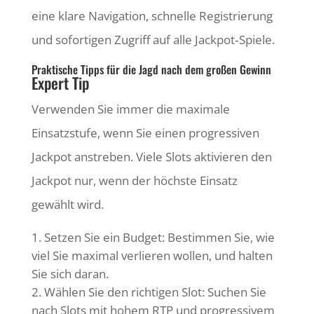
eine klare Navigation, schnelle Registrierung
und sofortigen Zugriff auf alle Jackpot‑Spiele.
Praktische Tipps für die Jagd nach dem großen Gewinn
Expert Tip
Verwenden Sie immer die maximale
Einsatzstufe, wenn Sie einen progressiven
Jackpot anstreben. Viele Slots aktivieren den
Jackpot nur, wenn der höchste Einsatz
gewählt wird.
Setzen Sie ein Budget: Bestimmen Sie, wie
viel Sie maximal verlieren wollen, und halten
Sie sich daran.
Wählen Sie den richtigen Slot: Suchen Sie
nach Slots mit hohem RTP und progressivem