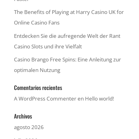
The Benefits of Playing at Harry Casino UK for
Online Casino Fans
Entdecken Sie die aufregende Welt der Rant
Casino Slots und ihre Vielfalt
Casino Brango Free Spins: Eine Anleitung zur
optimalen Nutzung
Comentarios recientes
A WordPress Commenter
en
Hello world!
Archivos
agosto 2026