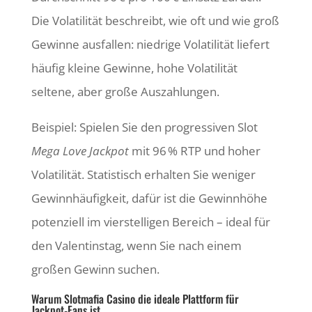
Die Volatilität beschreibt, wie oft und wie groß
Gewinne ausfallen: niedrige Volatilität liefert
häufig kleine Gewinne, hohe Volatilität
seltene, aber große Auszahlungen.
Beispiel: Spielen Sie den progressiven Slot
Mega Love Jackpot
mit 96 % RTP und hoher
Volatilität. Statistisch erhalten Sie weniger
Gewinnhäufigkeit, dafür ist die Gewinnhöhe
potenziell im vierstelligen Bereich – ideal für
den Valentinstag, wenn Sie nach einem
großen Gewinn suchen.
Warum Slotmafia Casino die ideale Plattform für
Jackpot‑Fans ist