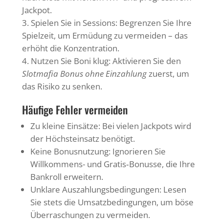
Jackpot.
Spielen Sie in Sessions: Begrenzen Sie Ihre
Spielzeit, um Ermüdung zu vermeiden – das
erhöht die Konzentration.
Nutzen Sie Boni klug: Aktivieren Sie den
Slotmafia Bonus ohne Einzahlung
zuerst, um
das Risiko zu senken.
Häufige Fehler vermeiden
Zu kleine Einsätze: Bei vielen Jackpots wird
der Höchsteinsatz benötigt.
Keine Bonusnutzung: Ignorieren Sie
Willkommens- und Gratis‑Bonusse, die Ihre
Bankroll erweitern.
Unklare Auszahlungsbedingungen: Lesen
Sie stets die Umsatzbedingungen, um böse
Überraschungen zu vermeiden.