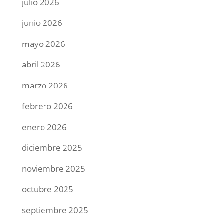
julio 2026
junio 2026
mayo 2026
abril 2026
marzo 2026
febrero 2026
enero 2026
diciembre 2025
noviembre 2025
octubre 2025
septiembre 2025