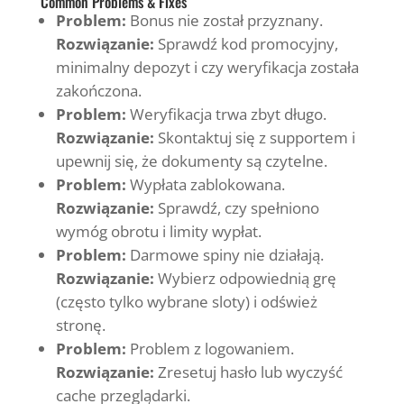
Common Problems & Fixes
Problem:
Bonus nie został przyznany.
Rozwiązanie:
Sprawdź kod promocyjny,
minimalny depozyt i czy weryfikacja została
zakończona.
Problem:
Weryfikacja trwa zbyt długo.
Rozwiązanie:
Skontaktuj się z supportem i
upewnij się, że dokumenty są czytelne.
Problem:
Wypłata zablokowana.
Rozwiązanie:
Sprawdź, czy spełniono
wymóg obrotu i limity wypłat.
Problem:
Darmowe spiny nie działają.
Rozwiązanie:
Wybierz odpowiednią grę
(często tylko wybrane sloty) i odśwież
stronę.
Problem:
Problem z logowaniem.
Rozwiązanie:
Zresetuj hasło lub wyczyść
cache przeglądarki.