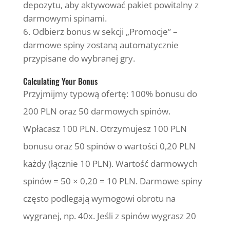
depozytu, aby aktywować pakiet powitalny z
darmowymi spinami.
Odbierz bonus w sekcji „Promocje” –
darmowe spiny zostaną automatycznie
przypisane do wybranej gry.
Calculating Your Bonus
Przyjmijmy typową ofertę: 100% bonusu do
200 PLN oraz 50 darmowych spinów.
Wpłacasz 100 PLN. Otrzymujesz 100 PLN
bonusu oraz 50 spinów o wartości 0,20 PLN
każdy (łącznie 10 PLN). Wartość darmowych
spinów = 50 × 0,20 = 10 PLN. Darmowe spiny
często podlegają wymogowi obrotu na
wygranej, np. 40x. Jeśli z spinów wygrasz 20