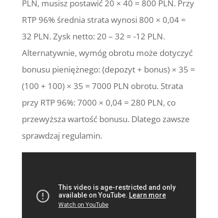
PLN, musisz postawić 20 × 40 = 800 PLN. Przy
RTP 96% średnia strata wynosi 800 × 0,04 =
32 PLN. Zysk netto: 20 – 32 = -12 PLN.
Alternatywnie, wymóg obrotu może dotyczyć
bonusu pieniężnego: (depozyt + bonus) × 35 =
(100 + 100) × 35 = 7000 PLN obrotu. Strata
przy RTP 96%: 7000 × 0,04 = 280 PLN, co
przewyższa wartość bonusu. Dlatego zawsze
sprawdzaj regulamin.