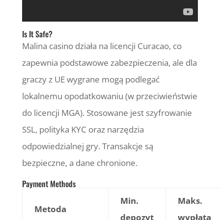
Is It Safe?
Malina casino działa na licencji Curacao, co
zapewnia podstawowe zabezpieczenia, ale dla
graczy z UE wygrane mogą podlegać
lokalnemu opodatkowaniu (w przeciwieństwie
do licencji MGA). Stosowane jest szyfrowanie
SSL, polityka KYC oraz narzędzia
odpowiedzialnej gry. Transakcje są
bezpieczne, a dane chronione.
Payment Methods
Min.
Maks.
Metoda
depozyt
wypłata