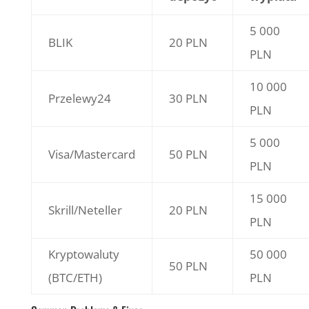
5 000
BLIK
20 PLN
PLN
10 000
Przelewy24
30 PLN
PLN
5 000
Visa/Mastercard
50 PLN
PLN
15 000
Skrill/Neteller
20 PLN
PLN
Kryptowaluty
50 000
50 PLN
(BTC/ETH)
PLN