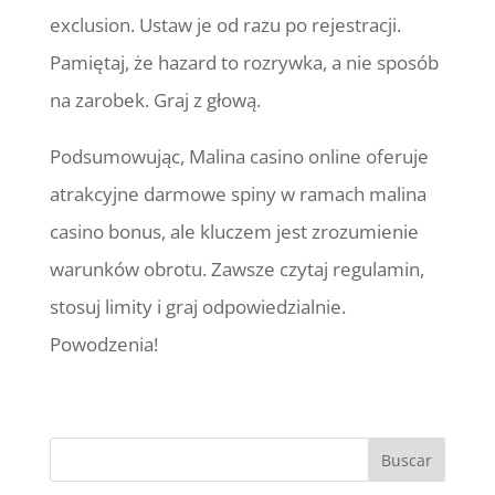
exclusion. Ustaw je od razu po rejestracji.
Pamiętaj, że hazard to rozrywka, a nie sposób
na zarobek. Graj z głową.
Podsumowując, Malina casino online oferuje
atrakcyjne darmowe spiny w ramach malina
casino bonus, ale kluczem jest zrozumienie
warunków obrotu. Zawsze czytaj regulamin,
stosuj limity i graj odpowiedzialnie.
Powodzenia!