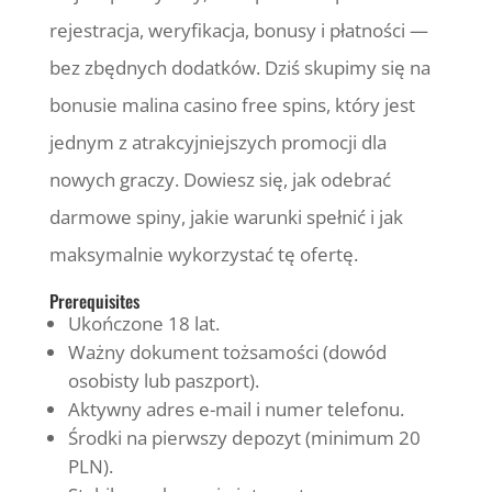
rejestracja, weryfikacja, bonusy i płatności —
bez zbędnych dodatków. Dziś skupimy się na
bonusie malina casino free spins, który jest
jednym z atrakcyjniejszych promocji dla
nowych graczy. Dowiesz się, jak odebrać
darmowe spiny, jakie warunki spełnić i jak
maksymalnie wykorzystać tę ofertę.
Prerequisites
Ukończone 18 lat.
Ważny dokument tożsamości (dowód
osobisty lub paszport).
Aktywny adres e-mail i numer telefonu.
Środki na pierwszy depozyt (minimum 20
PLN).