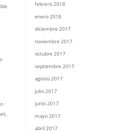
febrero 2018
ible
enero 2018
diciembre 2017
noviembre 2017
octubre 2017
is
septiembre 2017
agosto 2017
julio 2017
junio 2017
on
met,
mayo 2017
abril 2017