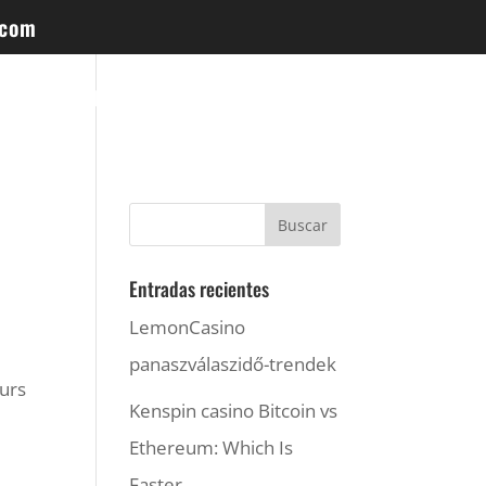
.com
IDAS EN MADRID
SERVICIOS
TARIFAS
CONTACTO
r
Entradas recientes
LemonCasino
panaszválaszidő-trendek
eurs
Kenspin casino Bitcoin vs
Ethereum: Which Is
Faster