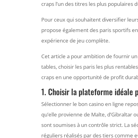
craps l’un des titres les plus populaire
Pour ceux qui souhaitent diversifier leur
propose également des paris sportifs en
expérience de jeu complète.
Cet article a pour ambition de fournir u
tables, choisir les paris les plus rentabl
craps en une opportunité de profit durab
1. Choisir la plateforme idéale 
Sélectionner le bon casino en ligne repos
qu’elle provienne de Malte, d’Gibraltar o
sont soumises à un contrôle strict. La s
réguliers réalisés par des tiers comme