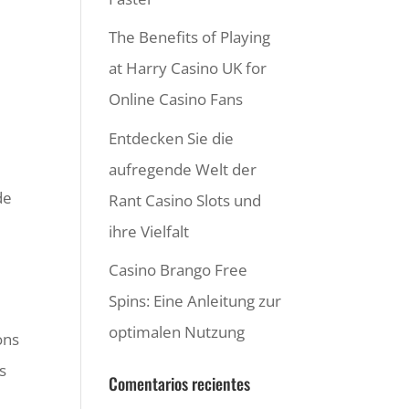
The Benefits of Playing
at Harry Casino UK for
Online Casino Fans
Entdecken Sie die
aufregende Welt der
de
Rant Casino Slots und
ihre Vielfalt
Casino Brango Free
Spins: Eine Anleitung zur
optimalen Nutzung
ons
s
Comentarios recientes