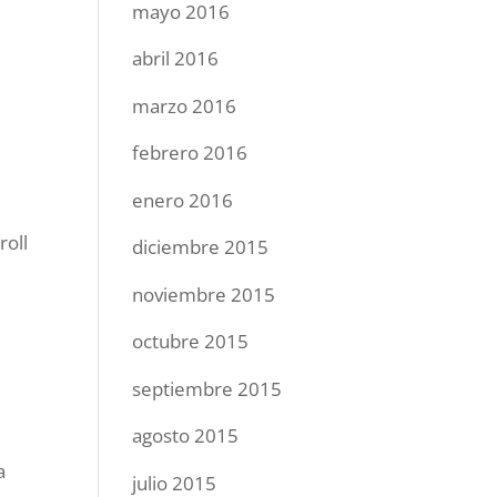
mayo 2016
abril 2016
marzo 2016
febrero 2016
enero 2016
roll
diciembre 2015
noviembre 2015
octubre 2015
septiembre 2015
agosto 2015
a
julio 2015