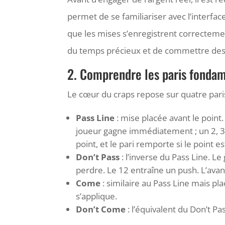
permet de se familiariser avec l’interface
que les mises s’enregistrent correcteme
du temps précieux et de commettre des
2. Comprendre les paris fondam
Le cœur du craps repose sur quatre pari
Pass Line
: mise placée avant le point
joueur gagne immédiatement ; un 2, 3
point, et le pari remporte si le point 
Don’t Pass
: l’inverse du Pass Line. L
perdre. Le 12 entraîne un push. L’ava
Come
: similaire au Pass Line mais pl
s’applique.
Don’t Come
: l’équivalent du Don’t Pa