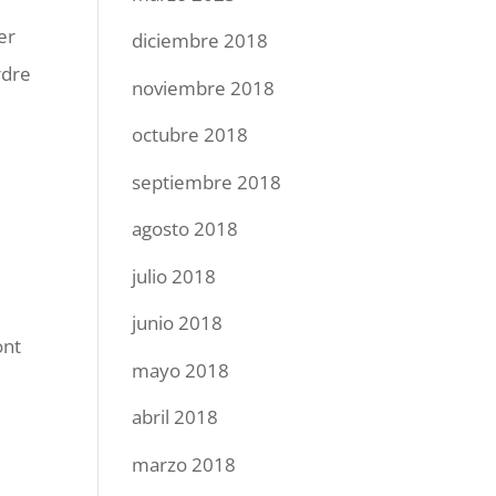
er
diciembre 2018
rdre
noviembre 2018
octubre 2018
septiembre 2018
agosto 2018
julio 2018
.
junio 2018
ont
mayo 2018
abril 2018
marzo 2018