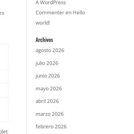
A WordPress
Commenter
en
Hello
es
world!
Archivos
agosto 2026
julio 2026
junio 2026
mayo 2026
abril 2026
marzo 2026
febrero 2026
plet