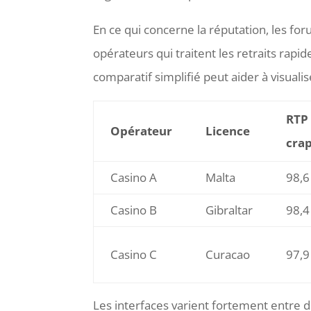
En ce qui concerne la réputation, les foru
opérateurs qui traitent les retraits rapi
comparatif simplifié peut aider à visualis
RTP
Opérateur
Licence
cra
Casino A
Malta
98,6
Casino B
Gibraltar
98,4
Casino C
Curacao
97,9
Les interfaces varient fortement entre 