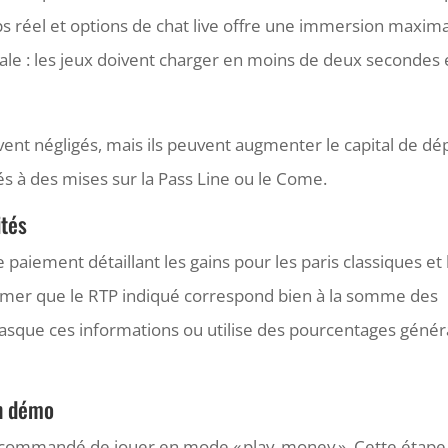
mps réel et options de chat live offre une immersion maxima
uciale : les jeux doivent charger en moins de deux secondes 
ent négligés, mais ils peuvent augmenter le capital de dé
és à des mises sur la Pass Line ou le Come.
ités
paiement détaillant les gains pour les paris classiques et 
irmer que le RTP indiqué correspond bien à la somme des
masque ces informations ou utilise des pourcentages géné
on démo
t recommandé de jouer en mode « play‑money ». Cette étape