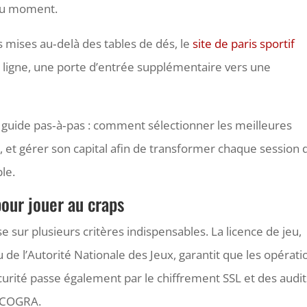
s du moment.
s mises au‑delà des tables de dés, le
site de paris sportif
 ligne, une porte d’entrée supplémentaire vers une
n guide pas‑à‑pas : comment sélectionner les meilleures
es, et gérer son capital afin de transformer chaque session 
le.
pour jouer au craps
e sur plusieurs critères indispensables. La licence de jeu,
u de l’Autorité Nationale des Jeux, garantit que les opérati
écurité passe également par le chiffrement SSL et des audit
 eCOGRA.