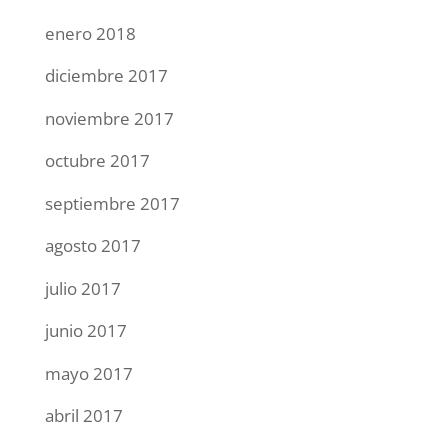
enero 2018
diciembre 2017
noviembre 2017
octubre 2017
septiembre 2017
agosto 2017
julio 2017
junio 2017
mayo 2017
abril 2017