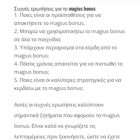
Συχνές ερωτήσεις για το magius bonus
Ποιες είναι οι προϋποθέσεις για να
αποκτήσετε το magius bonus;
Μπορώ να χρησιμοποιήσω το magius bonus
σε όλα τα παιχνίδια;
Υπάρχουν περιορισμοί στα κέρδη από το
magius bonus;
Πόσος χρόνος απαιτείται για να πιστωθεί το
magius bonus;
Ποιες είναι οι καλύτερες στρατηγικές για να
κερδίσω με το magius bonus;
Αυτές οι συχνές ερωτήσεις καλύπτουν
σημαντικά ζητήματα που αφορούν το magius
bonus. Είναι καλό να γνωρίζετε τις
λεπτομέρειες πριν ξεκινήσετε, ώστε να έχετε