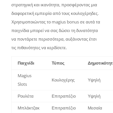
στρατηγική και ικανότητα, προσφέροντας μια
διαφορετική εμπειρία από τους κουλοχέρηδες.
Χρησιμοποιώντας το magius bonus σε αυτά τα
παιχνίδια μπορεί να σας δώσει τη δυνατότητα
να ποντάρετε περισσότερα, αυξάνοντας έτσι
τις πιθανότητες να κερδίσετε.
Παιχνίδι
Τύπος
Δημοτικότητ
Magius
Κουλοχέρης
Υψηλή
Slots
Ρουλέτα
Επιτραπέζιο
Υψηλή
Μπλάκτζακ
Επιτραπέζιο
Μεσαία