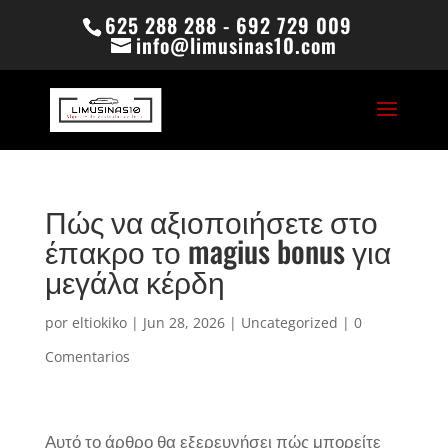
625 288 288 - 692 729 009
info@limusinas10.com
Πώς να αξιοποιήσετε στο
έπακρο το magius bonus για
μεγάλα κέρδη
por
eltiokiko
|
Jun 28, 2026
|
Uncategorized
|
0
Comentarios
Αυτό το άρθρο θα εξερευνήσει πώς μπορείτε