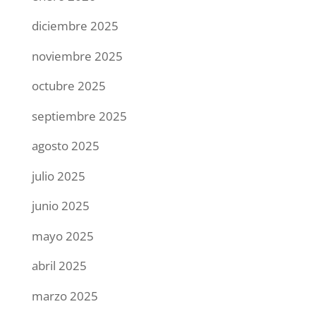
diciembre 2025
noviembre 2025
octubre 2025
septiembre 2025
agosto 2025
julio 2025
junio 2025
mayo 2025
abril 2025
marzo 2025