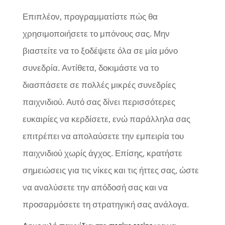
Επιπλέον, προγραμματίστε πώς θα
χρησιμοποιήσετε το μπόνους σας. Μην
βιαστείτε να το ξοδέψετε όλα σε μία μόνο
συνεδρία. Αντίθετα, δοκιμάστε να το
διασπάσετε σε πολλές μικρές συνεδρίες
παιχνιδιού. Αυτό σας δίνει περισσότερες
ευκαιρίες να κερδίσετε, ενώ παράλληλα σας
επιτρέπει να απολαύσετε την εμπειρία του
παιχνιδιού χωρίς άγχος. Επίσης, κρατήστε
σημειώσεις για τις νίκες και τις ήττες σας, ώστε
να αναλύσετε την απόδοσή σας και να
προσαρμόσετε τη στρατηγική σας ανάλογα.