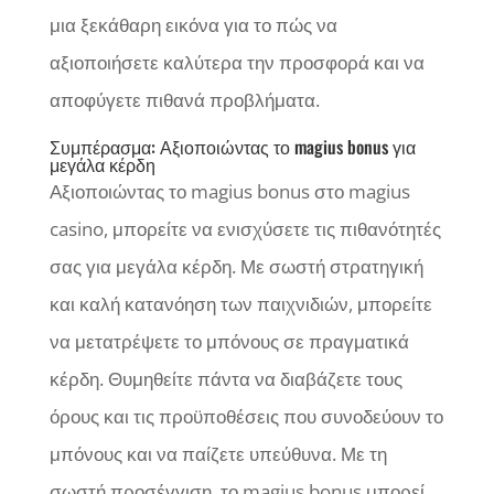
μια ξεκάθαρη εικόνα για το πώς να
αξιοποιήσετε καλύτερα την προσφορά και να
αποφύγετε πιθανά προβλήματα.
Συμπέρασμα: Αξιοποιώντας το magius bonus για
μεγάλα κέρδη
Αξιοποιώντας το magius bonus στο magius
casino, μπορείτε να ενισχύσετε τις πιθανότητές
σας για μεγάλα κέρδη. Με σωστή στρατηγική
και καλή κατανόηση των παιχνιδιών, μπορείτε
να μετατρέψετε το μπόνους σε πραγματικά
κέρδη. Θυμηθείτε πάντα να διαβάζετε τους
όρους και τις προϋποθέσεις που συνοδεύουν το
μπόνους και να παίζετε υπεύθυνα. Με τη
σωστή προσέγγιση, το magius bonus μπορεί