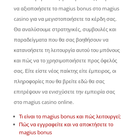
να αξιοποιήσετε το magius bonus στο magius
casino για να μεγιστοποιήσετε τα κέρδη σας.
Θα αναλύσουμε στρατηγικές, συμβουλές και
παραδείγματα που θα σας βοηθήσουν να
κατανοήσετε τη λειτουργία αυτού του μπόνους
και πώς να το χρησιμοποιήσετε προς όφελός
σας. Είτε είστε νέος παίκτης είτε έμπειρος, οι
πληροφορίες που θα βρείτε εδώ θα σας
επιτρέψουν να ενισχύσετε την εμπειρία σας
στο magius casino online.
Τι είναι το magius bonus και πώς λειτουργεί;
Πώς να εγγραφείτε και να αποκτήσετε το
magius bonus