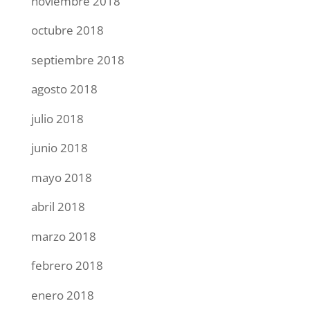
noviembre 2018
octubre 2018
septiembre 2018
agosto 2018
julio 2018
junio 2018
mayo 2018
abril 2018
marzo 2018
febrero 2018
enero 2018