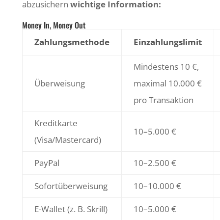
abzusichern
wichtige Information:
Money In, Money Out
Zahlungsmethode
Einzahlungslimit
Mindestens 10 €,
Überweisung
maximal 10.000 €
pro Transaktion
Kreditkarte
10–5.000 €
(Visa/Mastercard)
PayPal
10–2.500 €
Sofortüberweisung
10–10.000 €
E-Wallet (z. B. Skrill)
10–5.000 €