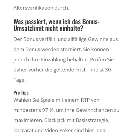
Altersverifikation durch.
Was passiert, wenn ich das Bonus-
Umsatzlimit nicht einhalte?
Der Bonus verfällt, und allfällige Gewinne aus
dem Bonus werden storniert. Sie können
jedoch Ihre Einzahlung behalten. Prüfen Sie
daher vorher die geltende Frist – meist 30
Tage.
Pro Tips
Wählen Sie Spiele mit einem RTP von
mindestens 97 %, um Ihre Gewinnchancen zu
maximieren. Blackjack mit Basisstrategie,
Baccarat und Video Poker sind hier ideal.