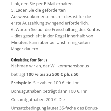
Link, den Sie per E-Mail erhalten.
Laden Sie die geforderten
Ausweisdokumente hoch – dies ist für die
erste Auszahlung zwingend erforderlich.
Warten Sie auf die Freischaltung des Kontos
– dies geschieht in der Regel innerhalb von
Minuten, kann aber bei Unstimmigkeiten
länger dauern.
Calculating Your Bonus
Nehmen wir an, der Willkommensbonus
beträgt
100 % bis zu 500 € plus 50
Freispiele
. Sie zahlen 100 € ein. Ihr
Bonusguthaben beträgt dann 100 €, Ihr
Gesamtguthaben 200 €. Die
Umsatzbedingung lautet 35-fache des Bonus-