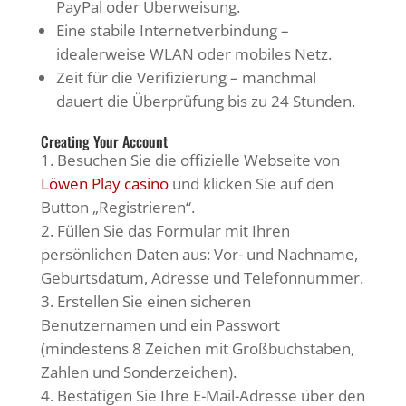
PayPal oder Überweisung.
Eine stabile Internetverbindung –
idealerweise WLAN oder mobiles Netz.
Zeit für die Verifizierung – manchmal
dauert die Überprüfung bis zu 24 Stunden.
Creating Your Account
Besuchen Sie die offizielle Webseite von
Löwen Play casino
und klicken Sie auf den
Button „Registrieren“.
Füllen Sie das Formular mit Ihren
persönlichen Daten aus: Vor- und Nachname,
Geburtsdatum, Adresse und Telefonnummer.
Erstellen Sie einen sicheren
Benutzernamen und ein Passwort
(mindestens 8 Zeichen mit Großbuchstaben,
Zahlen und Sonderzeichen).
Bestätigen Sie Ihre E-Mail-Adresse über den