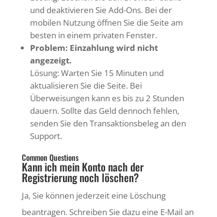
und deaktivieren Sie Add-Ons. Bei der
mobilen Nutzung öffnen Sie die Seite am
besten in einem privaten Fenster.
Problem: Einzahlung wird nicht
angezeigt.
Lösung: Warten Sie 15 Minuten und
aktualisieren Sie die Seite. Bei
Überweisungen kann es bis zu 2 Stunden
dauern. Sollte das Geld dennoch fehlen,
senden Sie den Transaktionsbeleg an den
Support.
Common Questions
Kann ich mein Konto nach der
Registrierung noch löschen?
Ja, Sie können jederzeit eine Löschung
beantragen. Schreiben Sie dazu eine E-Mail an