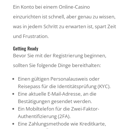
Ein Konto bei einem Online-Casino
einzurichten ist schnell, aber genau zu wissen,
was in jedem Schritt zu erwarten ist, spart Zeit
und Frustration.
Getting Ready
Bevor Sie mit der Registrierung beginnen,
sollten Sie folgende Dinge bereithalten:
Einen gültigen Personalausweis oder
Reisepass für die Identitätsprüfung (KYC).
Eine aktuelle E-Mail-Adresse, an die
Bestätigungen gesendet werden.
Ein Mobiltelefon für die Zwei-Faktor-
Authentifizierung (2FA).
Eine Zahlungsmethode wie Kreditkarte,