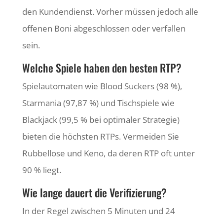
den Kundendienst. Vorher müssen jedoch alle
offenen Boni abgeschlossen oder verfallen
sein.
Welche Spiele haben den besten RTP?
Spielautomaten wie Blood Suckers (98 %),
Starmania (97,87 %) und Tischspiele wie
Blackjack (99,5 % bei optimaler Strategie)
bieten die höchsten RTPs. Vermeiden Sie
Rubbellose und Keno, da deren RTP oft unter
90 % liegt.
Wie lange dauert die Verifizierung?
In der Regel zwischen 5 Minuten und 24