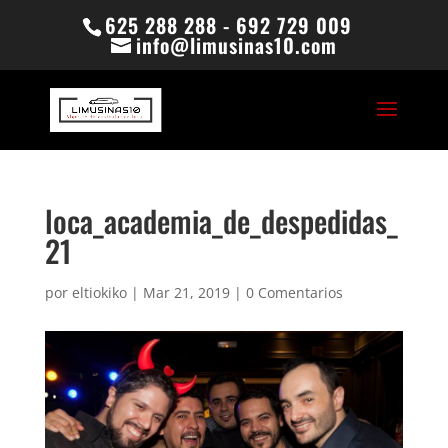
625 288 288 - 692 729 009
info@limusinas10.com
loca_academia_de_despedidas_
21
por
eltiokiko
|
Mar 21, 2019
|
0 Comentarios