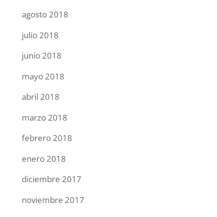
agosto 2018
julio 2018
junio 2018
mayo 2018
abril 2018
marzo 2018
febrero 2018
enero 2018
diciembre 2017
noviembre 2017