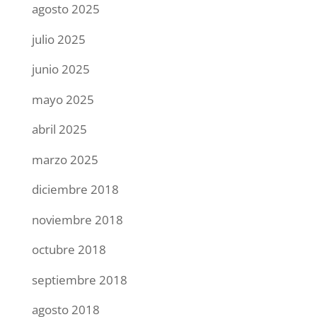
agosto 2025
julio 2025
junio 2025
mayo 2025
abril 2025
marzo 2025
diciembre 2018
noviembre 2018
octubre 2018
septiembre 2018
agosto 2018