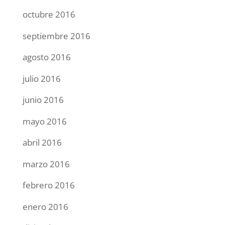
octubre 2016
septiembre 2016
agosto 2016
julio 2016
junio 2016
mayo 2016
abril 2016
marzo 2016
febrero 2016
enero 2016