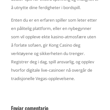
å utnytte dine ferdigheter i bordspill.
Enten du er en erfaren spiller som leter etter
en pålitelig plattform, eller en nybegynner
som vil oppleve ekte kasino‑atmosfære uten
å forlate sofaen, gir Kong Casino deg
verktøyene og sikkerheten du trenger.
Registrer deg i dag, spill ansvarlig, og opplev
hvorfor digitale live‑casinoer nå overgår de
tradisjonelle Vegas‑opplevelsene.
Enviar comentario