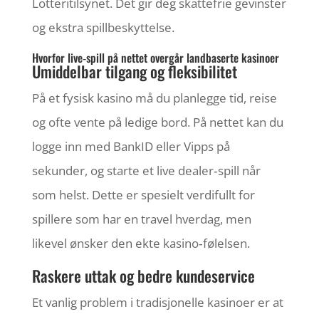
Lotteritilsynet. Det gir deg skattefrie gevinster
og ekstra spillbeskyttelse.
Hvorfor live‑spill på nettet overgår landbaserte kasinoer
Umiddelbar tilgang og fleksibilitet
På et fysisk kasino må du planlegge tid, reise
og ofte vente på ledige bord. På nettet kan du
logge inn med BankID eller Vipps på
sekunder, og starte et live dealer‑spill når
som helst. Dette er spesielt verdifullt for
spillere som har en travel hverdag, men
likevel ønsker den ekte kasino‑følelsen.
Raskere uttak og bedre kundeservice
Et vanlig problem i tradisjonelle kasinoer er at