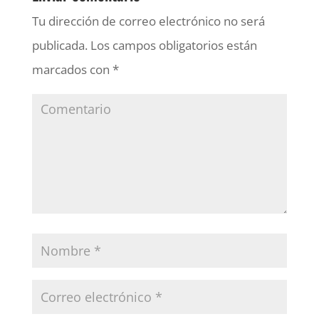
Tu dirección de correo electrónico no será
publicada.
Los campos obligatorios están
marcados con
*