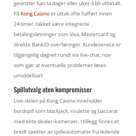
gevinster kan ta dager eller uker å bli utbetalt.
På
Kong Casino
er uttak ofte fullført innen
24 timer, takket være integrerte
betalingsløsninger som Visa, Mastercard og
direkte BankID‑overføringer. Kundeservice er
tilgjengelig døgnet rundt via live‑chat, noe
som gjør at eventuelle problemer løses
umiddelbart.
Spillutvalg uten kompromisser
Live‑delen på Kong Casino inneholder
bordspill som blackjack, roulette og baccarat
med ekte dealer‑kameraer. I tillegg finnes et
bredt spekter av spilleautomater fra ledende