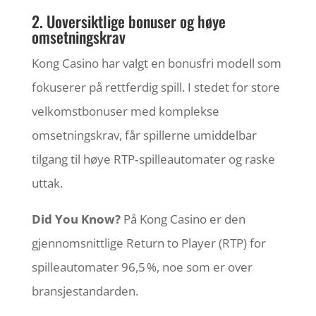
2. Uoversiktlige bonuser og høye
omsetningskrav
Kong Casino har valgt en bonusfri modell som
fokuserer på rettferdig spill. I stedet for store
velkomstbonuser med komplekse
omsetningskrav, får spillerne umiddelbar
tilgang til høye RTP‑spilleautomater og raske
uttak.
Did You Know?
På Kong Casino er den
gjennomsnittlige Return to Player (RTP) for
spilleautomater 96,5 %, noe som er over
bransjestandarden.