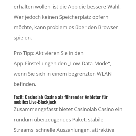
erhalten wollen, ist die App die bessere Wahl.
Wer jedoch keinen Speicherplatz opfern
möchte, kann problemlos über den Browser
spielen.
Pro Tipp: Aktivieren Sie in den
App‑Einstellungen den „Low‑Data‑Mode“,
wenn Sie sich in einem begrenzten WLAN
befinden.
Fazit: Casinolab Casino als führender Anbieter für
mobiles Live‑Blackjack
Zusammengefasst bietet Casinolab Casino ein
rundum überzeugendes Paket: stabile
Streams, schnelle Auszahlungen, attraktive