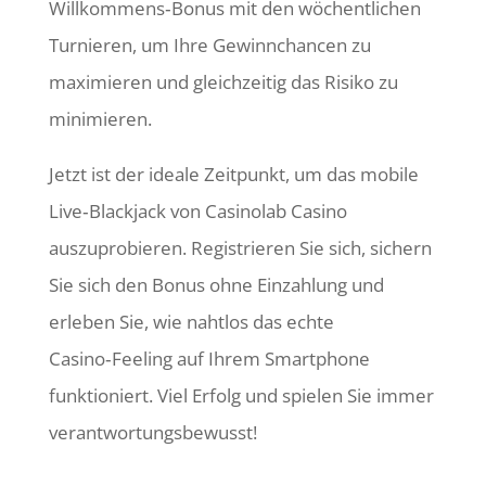
Willkommens‑Bonus mit den wöchentlichen
Turnieren, um Ihre Gewinnchancen zu
maximieren und gleichzeitig das Risiko zu
minimieren.
Jetzt ist der ideale Zeitpunkt, um das mobile
Live‑Blackjack von Casinolab Casino
auszuprobieren. Registrieren Sie sich, sichern
Sie sich den Bonus ohne Einzahlung und
erleben Sie, wie nahtlos das echte
Casino‑Feeling auf Ihrem Smartphone
funktioniert. Viel Erfolg und spielen Sie immer
verantwortungsbewusst!