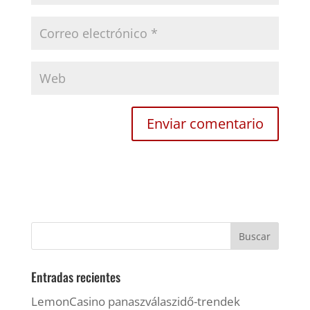
Entradas recientes
LemonCasino panaszválaszidő-trendek