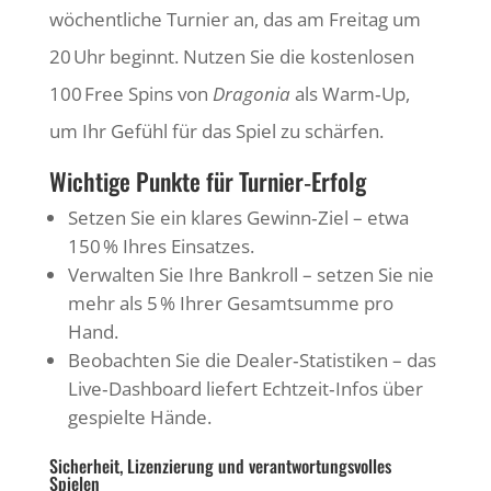
wöchentliche Turnier an, das am Freitag um
20 Uhr beginnt. Nutzen Sie die kostenlosen
100 Free Spins von
Dragonia
als Warm‑Up,
um Ihr Gefühl für das Spiel zu schärfen.
Wichtige Punkte für Turnier‑Erfolg
Setzen Sie ein klares Gewinn‑Ziel – etwa
150 % Ihres Einsatzes.
Verwalten Sie Ihre Bankroll – setzen Sie nie
mehr als 5 % Ihrer Gesamtsumme pro
Hand.
Beobachten Sie die Dealer‑Statistiken – das
Live‑Dashboard liefert Echtzeit‑Infos über
gespielte Hände.
Sicherheit, Lizenzierung und verantwortungsvolles
Spielen