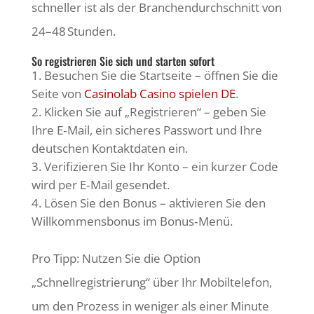
schneller ist als der Branchendurchschnitt von
24–48 Stunden.
So registrieren Sie sich und starten sofort
Besuchen Sie die Startseite – öffnen Sie die
Seite von
Casinolab Casino spielen DE
.
Klicken Sie auf „Registrieren“ – geben Sie
Ihre E‑Mail, ein sicheres Passwort und Ihre
deutschen Kontaktdaten ein.
Verifizieren Sie Ihr Konto – ein kurzer Code
wird per E‑Mail gesendet.
Lösen Sie den Bonus – aktivieren Sie den
Willkommensbonus im Bonus‑Menü.
Pro Tipp: Nutzen Sie die Option
„Schnellregistrierung“ über Ihr Mobiltelefon,
um den Prozess in weniger als einer Minute