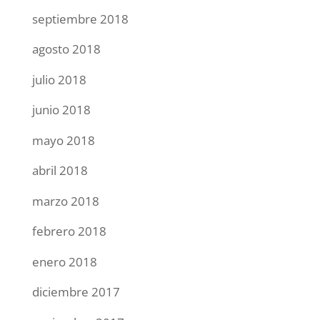
septiembre 2018
agosto 2018
julio 2018
junio 2018
mayo 2018
abril 2018
marzo 2018
febrero 2018
enero 2018
diciembre 2017