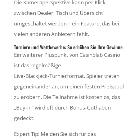
Die Kameraperspektive kann per Klick
zwischen Dealer, Tisch und Übersicht
umgeschaltet werden – ein Feature, das bei
vielen anderen Anbietern fehlt.
Turniere und Wettbewerbe: So erhöhen Sie Ihre Gewinne
Ein weiterer Pluspunkt von Casinolab Casino
ist das regelmäßige
Live‑Blackjack‑Turnierformat. Spieler treten
gegeneinander an, um einen festen Preispool
zu erobern. Die Teilnahme ist kostenlos, das
„Buy‑in“ wird oft durch Bonus‑Guthaben
gedeckt.
Expert Tip: Melden Sie sich für das