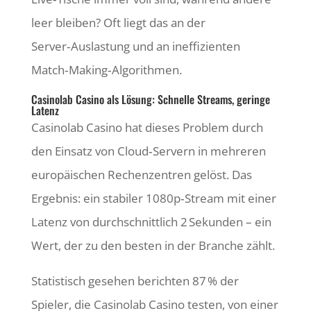
leer bleiben? Oft liegt das an der
Server‑Auslastung und an ineffizienten
Match‑Making‑Algorithmen.
Casinolab Casino als Lösung: Schnelle Streams, geringe
Latenz
Casinolab Casino hat dieses Problem durch
den Einsatz von Cloud‑Servern in mehreren
europäischen Rechenzentren gelöst. Das
Ergebnis: ein stabiler 1080p‑Stream mit einer
Latenz von durchschnittlich 2 Sekunden – ein
Wert, der zu den besten in der Branche zählt.
Statistisch gesehen berichten 87 % der
Spieler, die Casinolab Casino testen, von einer