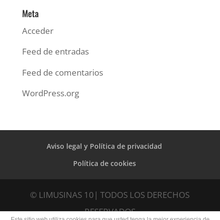
Meta
Acceder
Feed de entradas
Feed de comentarios
WordPress.org
Aviso legal y Política de privacidad
Política de cookies
© LIMUSINAS 10| TODOS LOS DERECHOS
RESERVADOS
Este sitio web utiliza cookies para que usted tenga la mejor experiencia de