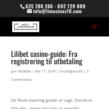
625 288 288 - 692 729 009
info@limusinas10.com
Lilibet casino-guide: Fra
registrering til utbetaling
por
eltiokiko
|
Abr 17, 2018
|
Uncategorized
|
0
Comentarios
De fleste iGaming-guider er vage. Denne er
ikke det – hvert trinn her er spesifikt,