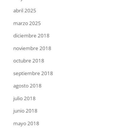
abril 2025
marzo 2025
diciembre 2018
noviembre 2018
octubre 2018
septiembre 2018
agosto 2018
julio 2018
junio 2018
mayo 2018