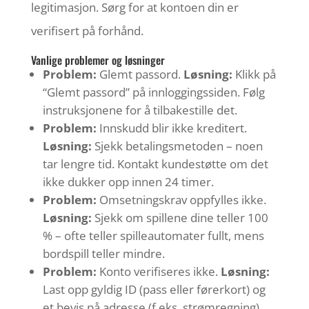
legitimasjon. Sørg for at kontoen din er
verifisert på forhånd.
Vanlige problemer og løsninger
Problem:
Glemt passord.
Løsning:
Klikk på
“Glemt passord” på innloggingssiden. Følg
instruksjonene for å tilbakestille det.
Problem:
Innskudd blir ikke kreditert.
Løsning:
Sjekk betalingsmetoden – noen
tar lengre tid. Kontakt kundestøtte om det
ikke dukker opp innen 24 timer.
Problem:
Omsetningskrav oppfylles ikke.
Løsning:
Sjekk om spillene dine teller 100
% – ofte teller spilleautomater fullt, mens
bordspill teller mindre.
Problem:
Konto verifiseres ikke.
Løsning:
Last opp gyldig ID (pass eller førerkort) og
et bevis på adresse (f.eks. strømregning).