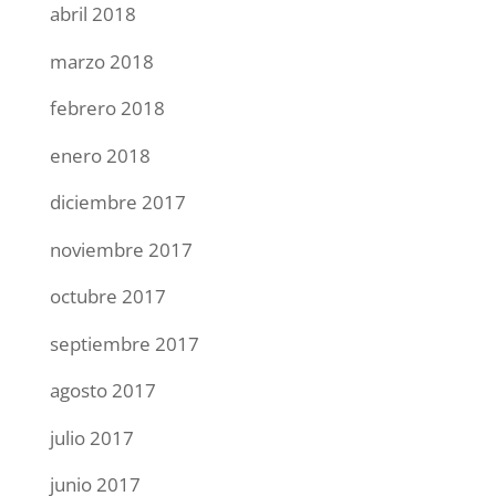
abril 2018
marzo 2018
febrero 2018
enero 2018
diciembre 2017
noviembre 2017
octubre 2017
septiembre 2017
agosto 2017
julio 2017
junio 2017