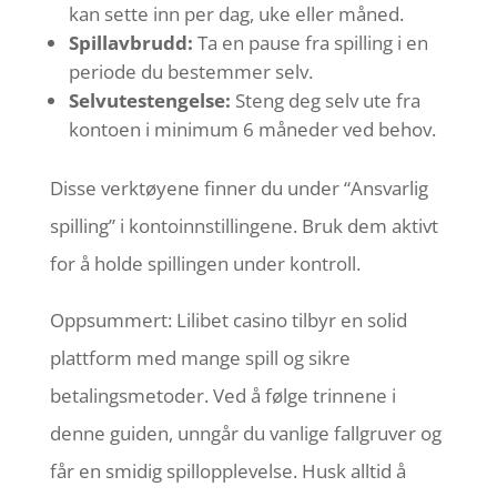
kan sette inn per dag, uke eller måned.
Spillavbrudd:
Ta en pause fra spilling i en
periode du bestemmer selv.
Selvutestengelse:
Steng deg selv ute fra
kontoen i minimum 6 måneder ved behov.
Disse verktøyene finner du under “Ansvarlig
spilling” i kontoinnstillingene. Bruk dem aktivt
for å holde spillingen under kontroll.
Oppsummert: Lilibet casino tilbyr en solid
plattform med mange spill og sikre
betalingsmetoder. Ved å følge trinnene i
denne guiden, unngår du vanlige fallgruver og
får en smidig spillopplevelse. Husk alltid å