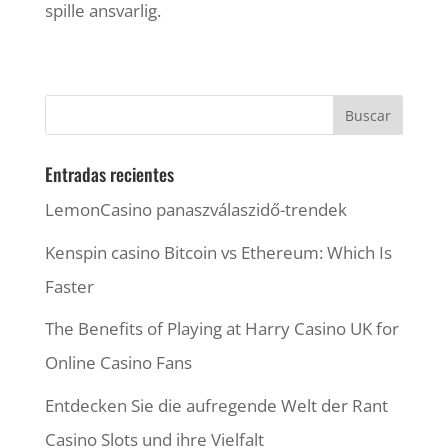
spille ansvarlig.
Entradas recientes
LemonCasino panaszválaszidő-trendek
Kenspin casino Bitcoin vs Ethereum: Which Is
Faster
The Benefits of Playing at Harry Casino UK for
Online Casino Fans
Entdecken Sie die aufregende Welt der Rant
Casino Slots und ihre Vielfalt