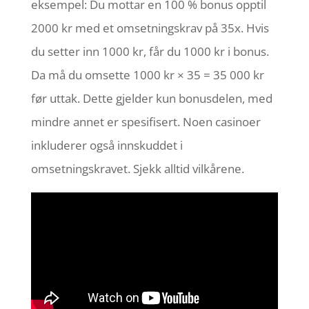
eksempel: Du mottar en 100 % bonus opptil
2000 kr med et omsetningskrav på 35x. Hvis
du setter inn 1000 kr, får du 1000 kr i bonus.
Da må du omsette 1000 kr × 35 = 35 000 kr
før uttak. Dette gjelder kun bonusdelen, med
mindre annet er spesifisert. Noen casinoer
inkluderer også innskuddet i
omsetningskravet. Sjekk alltid vilkårene.