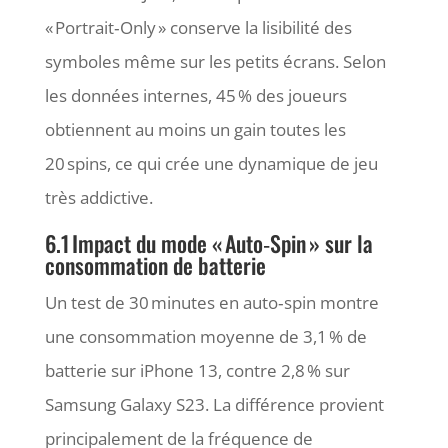
« Portrait‑Only » conserve la lisibilité des
symboles même sur les petits écrans. Selon
les données internes, 45 % des joueurs
obtiennent au moins un gain toutes les
20 spins, ce qui crée une dynamique de jeu
très addictive.
6.1 Impact du mode « Auto‑Spin » sur la
consommation de batterie
Un test de 30 minutes en auto‑spin montre
une consommation moyenne de 3,1 % de
batterie sur iPhone 13, contre 2,8 % sur
Samsung Galaxy S23. La différence provient
principalement de la fréquence de