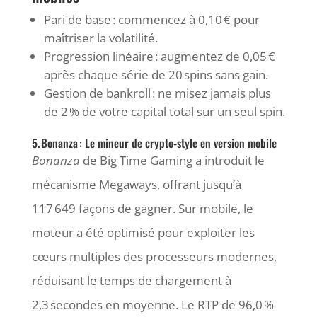
Pari de base : commencez à 0,10 € pour
maîtriser la volatilité.
Progression linéaire : augmentez de 0,05 €
après chaque série de 20 spins sans gain.
Gestion de bankroll : ne misez jamais plus
de 2 % de votre capital total sur un seul spin.
5. Bonanza : Le mineur de crypto‑style en version mobile
Bonanza
de Big Time Gaming a introduit le
mécanisme Megaways, offrant jusqu’à
117 649 façons de gagner. Sur mobile, le
moteur a été optimisé pour exploiter les
cœurs multiples des processeurs modernes,
réduisant le temps de chargement à
2,3 secondes en moyenne. Le RTP de 96,0 %