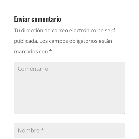
Enviar comentario
Tu dirección de correo electrónico no será
publicada.
Los campos obligatorios están
marcados con
*