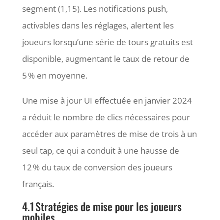
segment (1,15). Les notifications push,
activables dans les réglages, alertent les
joueurs lorsqu’une série de tours gratuits est
disponible, augmentant le taux de retour de
5 % en moyenne.
Une mise à jour UI effectuée en janvier 2024
a réduit le nombre de clics nécessaires pour
accéder aux paramètres de mise de trois à un
seul tap, ce qui a conduit à une hausse de
12 % du taux de conversion des joueurs
français.
4.1 Stratégies de mise pour les joueurs
mobiles