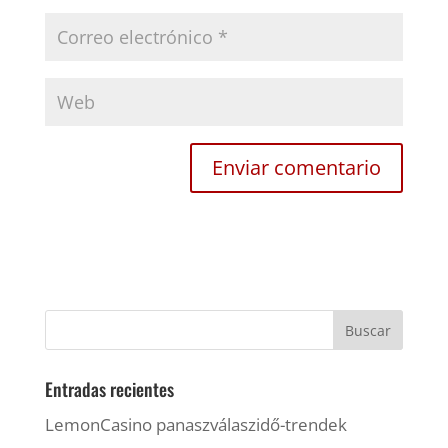
Entradas recientes
LemonCasino panaszválaszidő-trendek