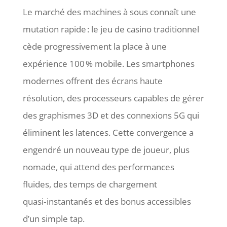
Le marché des machines à sous connaît une
mutation rapide : le jeu de casino traditionnel
cède progressivement la place à une
expérience 100 % mobile. Les smartphones
modernes offrent des écrans haute
résolution, des processeurs capables de gérer
des graphismes 3D et des connexions 5G qui
éliminent les latences. Cette convergence a
engendré un nouveau type de joueur, plus
nomade, qui attend des performances
fluides, des temps de chargement
quasi‑instantanés et des bonus accessibles
d’un simple tap.