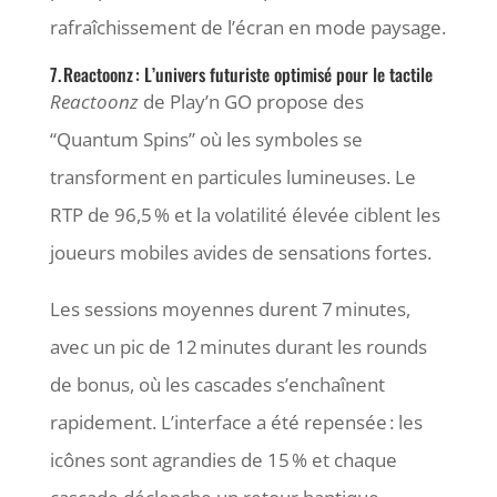
rafraîchissement de l’écran en mode paysage.
7. Reactoonz : L’univers futuriste optimisé pour le tactile
Reactoonz
de Play’n GO propose des
“Quantum Spins” où les symboles se
transforment en particules lumineuses. Le
RTP de 96,5 % et la volatilité élevée ciblent les
joueurs mobiles avides de sensations fortes.
Les sessions moyennes durent 7 minutes,
avec un pic de 12 minutes durant les rounds
de bonus, où les cascades s’enchaînent
rapidement. L’interface a été repensée : les
icônes sont agrandies de 15 % et chaque