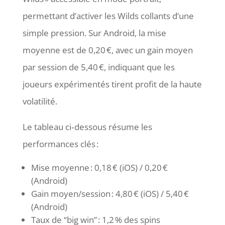
permettant d’activer les Wilds collants d’une
simple pression. Sur Android, la mise
moyenne est de 0,20 €, avec un gain moyen
par session de 5,40 €, indiquant que les
joueurs expérimentés tirent profit de la haute
volatilité.
Le tableau ci‑dessous résume les
performances clés :
Mise moyenne : 0,18 € (iOS) / 0,20 €
(Android)
Gain moyen/session : 4,80 € (iOS) / 5,40 €
(Android)
Taux de “big win” : 1,2 % des spins