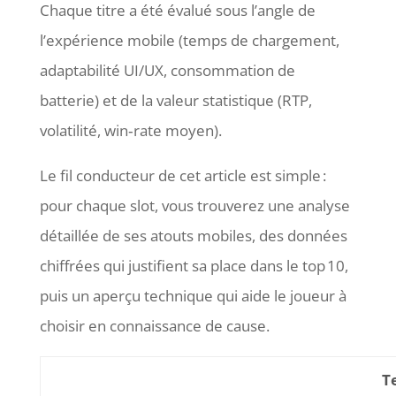
Chaque titre a été évalué sous l’angle de
l’expérience mobile (temps de chargement,
adaptabilité UI/UX, consommation de
batterie) et de la valeur statistique (RTP,
volatilité, win‑rate moyen).
Le fil conducteur de cet article est simple :
pour chaque slot, vous trouverez une analyse
détaillée de ses atouts mobiles, des données
chiffrées qui justifient sa place dans le top 10,
puis un aperçu technique qui aide le joueur à
choisir en connaissance de cause.
T