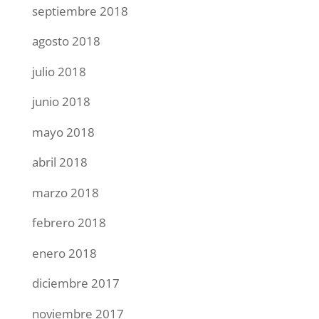
septiembre 2018
agosto 2018
julio 2018
junio 2018
mayo 2018
abril 2018
marzo 2018
febrero 2018
enero 2018
diciembre 2017
noviembre 2017