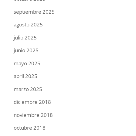
septiembre 2025
agosto 2025
julio 2025
junio 2025
mayo 2025
abril 2025
marzo 2025
diciembre 2018
noviembre 2018
octubre 2018