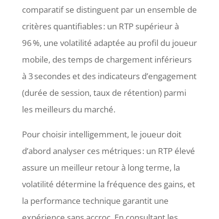
comparatif se distinguent par un ensemble de
critères quantifiables : un RTP supérieur à
96 %, une volatilité adaptée au profil du joueur
mobile, des temps de chargement inférieurs
à 3 secondes et des indicateurs d’engagement
(durée de session, taux de rétention) parmi
les meilleurs du marché.
Pour choisir intelligemment, le joueur doit
d’abord analyser ces métriques : un RTP élevé
assure un meilleur retour à long terme, la
volatilité détermine la fréquence des gains, et
la performance technique garantit une
expérience sans accroc. En consultant les