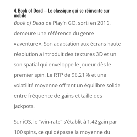
4. Book of Dead – Le classique qui se réinvente sur
mobile
Book of Dead
de Play’n GO, sorti en 2016,
demeure une référence du genre
« aventure ». Son adaptation aux écrans haute
résolution a introduit des textures 3D et un
son spatial qui enveloppe le joueur dès le
premier spin. Le RTP de 96,21 % et une
volatilité moyenne offrent un équilibre solide
entre fréquence de gains et taille des
jackpots.
Sur iOS, le “win‑rate” s’établit à 1,42 gain par
100 spins, ce qui dépasse la moyenne du