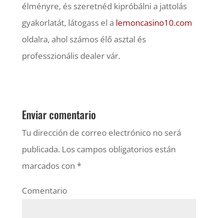
élményre, és szeretnéd kipróbálni a jattolás
gyakorlatát, látogass el a
lemoncasino10.com
oldalra, ahol számos élő asztal és
professzionális dealer vár.
Enviar comentario
Tu dirección de correo electrónico no será
publicada.
Los campos obligatorios están
marcados con
*
Comentario