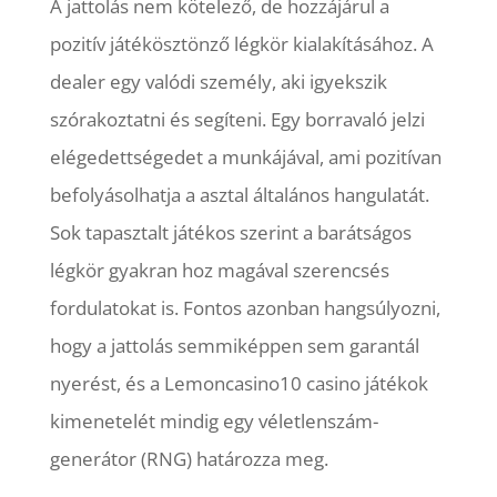
A jattolás nem kötelező, de hozzájárul a
pozitív játékösztönző légkör kialakításához. A
dealer egy valódi személy, aki igyekszik
szórakoztatni és segíteni. Egy borravaló jelzi
elégedettségedet a munkájával, ami pozitívan
befolyásolhatja a asztal általános hangulatát.
Sok tapasztalt játékos szerint a barátságos
légkör gyakran hoz magával szerencsés
fordulatokat is. Fontos azonban hangsúlyozni,
hogy a jattolás semmiképpen sem garantál
nyerést, és a Lemoncasino10 casino játékok
kimenetelét mindig egy véletlenszám-
generátor (RNG) határozza meg.