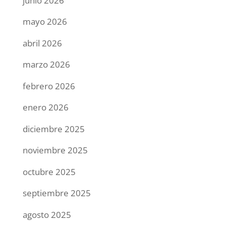
junio 2026
mayo 2026
abril 2026
marzo 2026
febrero 2026
enero 2026
diciembre 2025
noviembre 2025
octubre 2025
septiembre 2025
agosto 2025