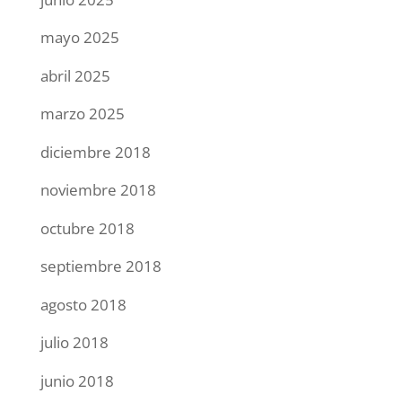
mayo 2025
abril 2025
marzo 2025
diciembre 2018
noviembre 2018
octubre 2018
septiembre 2018
agosto 2018
julio 2018
junio 2018