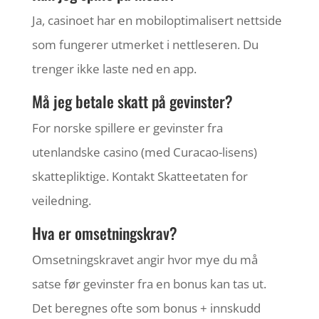
Ja, casinoet har en mobiloptimalisert nettside
som fungerer utmerket i nettleseren. Du
trenger ikke laste ned en app.
Må jeg betale skatt på gevinster?
For norske spillere er gevinster fra
utenlandske casino (med Curacao-lisens)
skattepliktige. Kontakt Skatteetaten for
veiledning.
Hva er omsetningskrav?
Omsetningskravet angir hvor mye du må
satse før gevinster fra en bonus kan tas ut.
Det beregnes ofte som bonus + innskudd