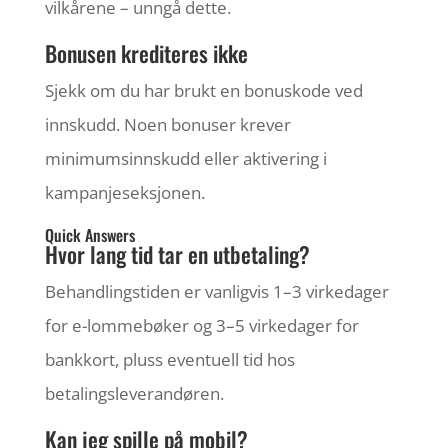
vilkårene – unngå dette.
Bonusen krediteres ikke
Sjekk om du har brukt en bonuskode ved
innskudd. Noen bonuser krever
minimumsinnskudd eller aktivering i
kampanjeseksjonen.
Quick Answers
Hvor lang tid tar en utbetaling?
Behandlingstiden er vanligvis 1–3 virkedager
for e-lommebøker og 3–5 virkedager for
bankkort, pluss eventuell tid hos
betalingsleverandøren.
Kan jeg spille på mobil?