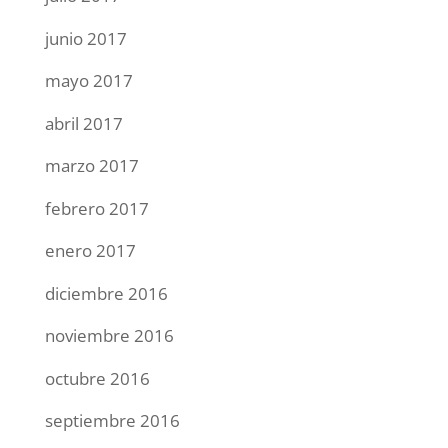
junio 2017
mayo 2017
abril 2017
marzo 2017
febrero 2017
enero 2017
diciembre 2016
noviembre 2016
octubre 2016
septiembre 2016