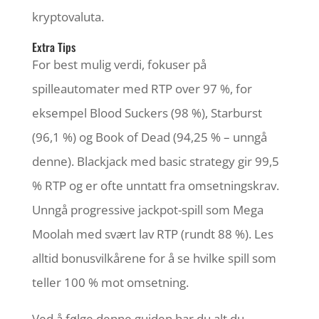
kryptovaluta.
Extra Tips
For best mulig verdi, fokuser på
spilleautomater med RTP over 97 %, for
eksempel Blood Suckers (98 %), Starburst
(96,1 %) og Book of Dead (94,25 % – unngå
denne). Blackjack med basic strategy gir 99,5
% RTP og er ofte unntatt fra omsetningskrav.
Unngå progressive jackpot-spill som Mega
Moolah med svært lav RTP (rundt 88 %). Les
alltid bonusvilkårene for å se hvilke spill som
teller 100 % mot omsetning.
Ved å følge denne guiden har du alt du