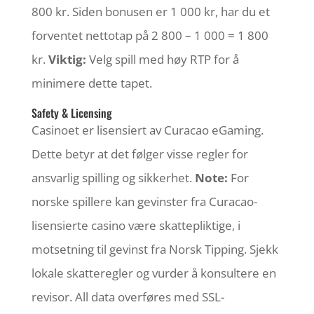
800 kr. Siden bonusen er 1 000 kr, har du et
forventet nettotap på 2 800 – 1 000 = 1 800
kr.
Viktig:
Velg spill med høy RTP for å
minimere dette tapet.
Safety & Licensing
Casinoet er lisensiert av Curacao eGaming.
Dette betyr at det følger visse regler for
ansvarlig spilling og sikkerhet.
Note:
For
norske spillere kan gevinster fra Curacao-
lisensierte casino være skattepliktige, i
motsetning til gevinst fra Norsk Tipping. Sjekk
lokale skatteregler og vurder å konsultere en
revisor. All data overføres med SSL-