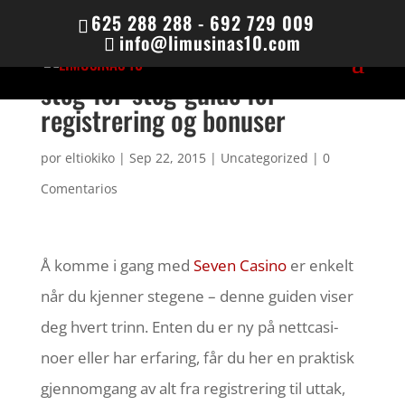
625 288 288 - 692 729 009
info@limusinas10.com
Kom i gang med nettcasino –
steg-for-steg-guide for
registrering og bonuser
por
eltiokiko
|
Sep 22, 2015
|
Uncategorized
|
0
Comentarios
Å komme i gang med
Seven Casino
er enkelt
når du kjenner stegene – denne guiden viser
deg hvert trinn. Enten du er ny på nettcasi-
noer eller har erfaring, får du her en praktisk
gjennomgang av alt fra registrering til uttak,