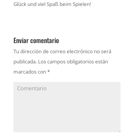
Glück und viel Spaß beim Spielen!
Enviar comentario
Tu dirección de correo electrónico no será
publicada.
Los campos obligatorios están
marcados con
*