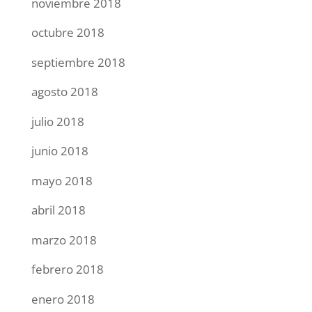
noviembre 2018
octubre 2018
septiembre 2018
agosto 2018
julio 2018
junio 2018
mayo 2018
abril 2018
marzo 2018
febrero 2018
enero 2018