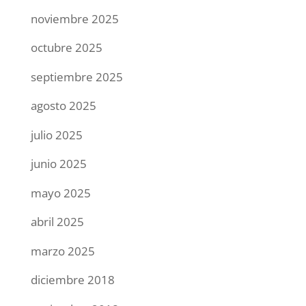
noviembre 2025
octubre 2025
septiembre 2025
agosto 2025
julio 2025
junio 2025
mayo 2025
abril 2025
marzo 2025
diciembre 2018