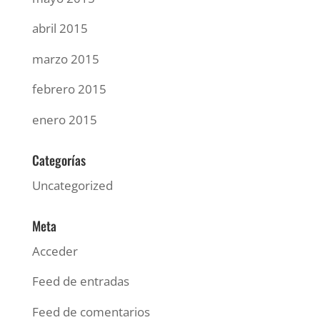
abril 2015
marzo 2015
febrero 2015
enero 2015
Categorías
Uncategorized
Meta
Acceder
Feed de entradas
Feed de comentarios