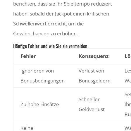
berichten, dass sie ihr Spieltempo reduziert
haben, sobald der Jackpot einen kritischen
Schwellenwert erreicht, um die
Gewinnchancen zu erhöhen.
Häufige Fehler und wie Sie sie vermeiden
Fehler
Konsequenz
Lö
Ignorieren von
Verlust von
Le
Bonusbedingungen
Bonusgeldern
Wa
Se
Schneller
Zu hohe Einsätze
Ih
Geldverlust
Ru
Keine
Wä