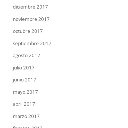
diciembre 2017
noviembre 2017
octubre 2017
septiembre 2017
agosto 2017
julio 2017
junio 2017
mayo 2017
abril 2017
marzo 2017