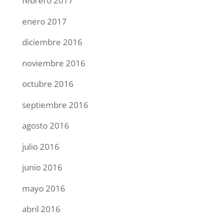
febrero 2017
enero 2017
diciembre 2016
noviembre 2016
octubre 2016
septiembre 2016
agosto 2016
julio 2016
junio 2016
mayo 2016
abril 2016