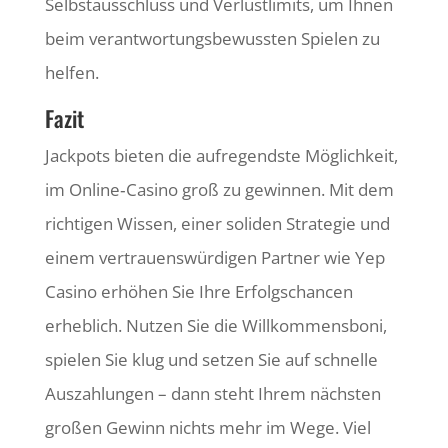
Selbstausschluss und Verlustlimits, um Ihnen
beim verantwortungsbewussten Spielen zu
helfen.
Fazit
Jackpots bieten die aufregendste Möglichkeit,
im Online‑Casino groß zu gewinnen. Mit dem
richtigen Wissen, einer soliden Strategie und
einem vertrauenswürdigen Partner wie Yep
Casino erhöhen Sie Ihre Erfolgschancen
erheblich. Nutzen Sie die Willkommensboni,
spielen Sie klug und setzen Sie auf schnelle
Auszahlungen – dann steht Ihrem nächsten
großen Gewinn nichts mehr im Wege. Viel