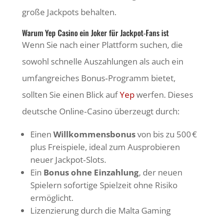
große Jackpots behalten.
Warum Yep Casino ein Joker für Jackpot‑Fans ist
Wenn Sie nach einer Plattform suchen, die
sowohl schnelle Auszahlungen als auch ein
umfangreiches Bonus‑Programm bietet,
sollten Sie einen Blick auf
Yep
werfen. Dieses
deutsche Online‑Casino überzeugt durch:
Einen
Willkommensbonus
von bis zu 500 €
plus Freispiele, ideal zum Ausprobieren
neuer Jackpot‑Slots.
Ein
Bonus ohne Einzahlung
, der neuen
Spielern sofortige Spielzeit ohne Risiko
ermöglicht.
Lizenzierung durch die Malta Gaming