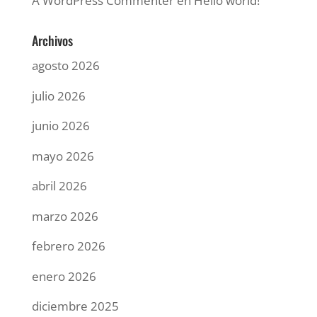
A WordPress Commenter
en
Hello world!
Archivos
agosto 2026
julio 2026
junio 2026
mayo 2026
abril 2026
marzo 2026
febrero 2026
enero 2026
diciembre 2025