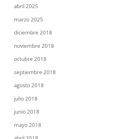
abril 2025
marzo 2025
diciembre 2018
noviembre 2018
octubre 2018
septiembre 2018
agosto 2018
julio 2018
junio 2018
mayo 2018
abril 2018