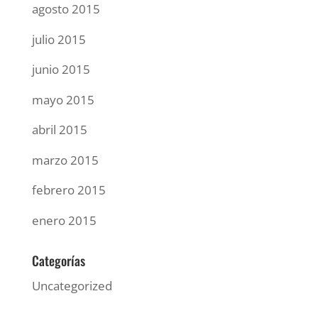
agosto 2015
julio 2015
junio 2015
mayo 2015
abril 2015
marzo 2015
febrero 2015
enero 2015
Categorías
Uncategorized