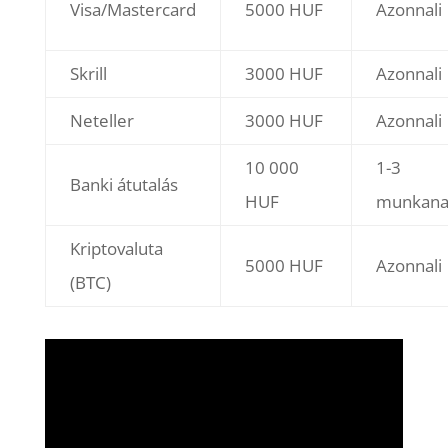
Visa/Mastercard
5000 HUF
Azonnali
Skrill
3000 HUF
Azonnali
Neteller
3000 HUF
Azonnali
10 000
1-3
Banki átutalás
HUF
munkan
Kriptovaluta
5000 HUF
Azonnali
(BTC)