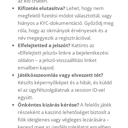
az élő chaten.
Kifizetés elutasítva?
Lehet, hogy nem
megfelelő fizetési módot választottál, vagy
hiányos a KYC-dokumentáció. Győződj meg
róla, hogy az okmányok érvényesek és a
név megegyezik a regisztrációval.
Elfelejtetted a jelszót?
Kattints az
«Elfelejtett jelszó» linkre a bejelentkezési
oldalon – a jelszó-visszaállítási linket
emailben kapod.
Játékösszeomlás vagy elveszett tét?
Készíts képernyőképet és a hibát, és küldd
el az ügyfélszolgálatnak a session ID-vel
együtt.
Önkéntes kizárás kérése?
A felelős játék
részeként a kaszinó lehetőséget biztosít a
fiók ideiglenes vagy végleges lezárására –
keresd meg az ügyfélszolgálatot emailben.