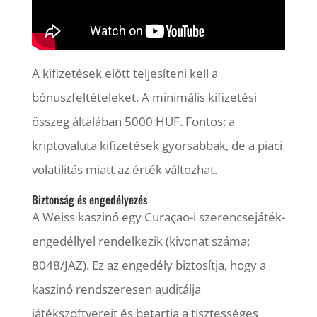
A kifizetések előtt teljesíteni kell a
bónuszfeltételeket. A minimális kifizetési
összeg általában 5000 HUF. Fontos: a
kriptovaluta kifizetések gyorsabbak, de a piaci
volatilitás miatt az érték változhat.
Biztonság és engedélyezés
A Weiss kaszinó egy Curaçao-i szerencsejáték-
engedéllyel rendelkezik (kivonat száma:
8048/JAZ). Ez az engedély biztosítja, hogy a
kaszinó rendszeresen auditálja
játékszoftvereit és betartja a tisztességes