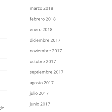
marzo 2018
febrero 2018
enero 2018
diciembre 2017
noviembre 2017
octubre 2017
septiembre 2017
agosto 2017
julio 2017
junio 2017
gle