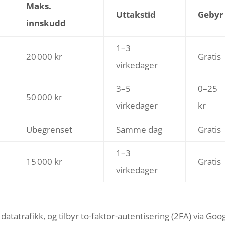
Maks.
Uttakstid
Gebyr
innskudd
1–3
20 000 kr
Gratis
virkedager
3–5
0–25
50 000 kr
virkedager
kr
Ubegrenset
Samme dag
Gratis
1–3
15 000 kr
Gratis
virkedager
 datatrafikk, og tilbyr to-faktor-autentisering (2FA) via Goo