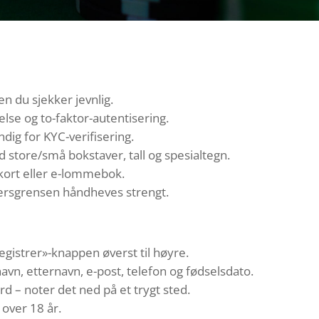
n du sjekker jevnlig.
se og to-faktor-autentisering.
ig for KYC-verifisering.
 store/små bokstaver, tall og spesialtegn.
kort eller e-lommebok.
dersgrensen håndheves strengt.
egistrer»-knappen øverst til høyre.
avn, etternavn, e-post, telefon og fødselsdato.
rd – noter det ned på et trygt sted.
 over 18 år.