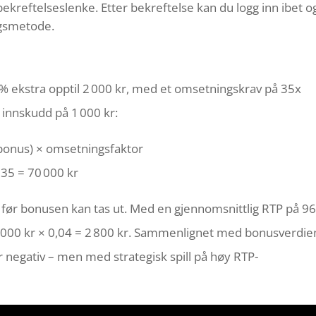
bekreftelseslenke. Etter bekreftelse kan du logg inn ibet o
ngsmetode.
 % ekstra opptil 2 000 kr, med et omsetningskrav på 35x
 innskudd på 1 000 kr:
bonus) × omsetningsfaktor
 35 = 70 000 kr
r før bonusen kan tas ut. Med en gjennomsnittlig RTP på 9
 70 000 kr × 0,04 = 2 800 kr. Sammenlignet med bonusverdie
er negativ – men med strategisk spill på høy RTP-