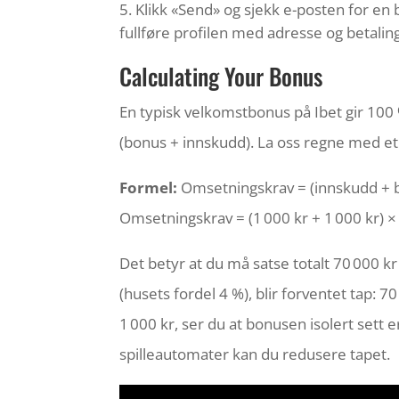
Klikk «Send» og sjekk e-posten for en 
fullføre profilen med adresse og betali
Calculating Your Bonus
En typisk velkomstbonus på Ibet gir 100
(bonus + innskudd). La oss regne med et
Formel:
Omsetningskrav = (innskudd + 
Omsetningskrav = (1 000 kr + 1 000 kr) ×
Det betyr at du må satse totalt 70 000 k
(husets fordel 4 %), blir forventet tap:
1 000 kr, ser du at bonusen isolert sett 
spilleautomater kan du redusere tapet.