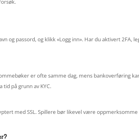
forsøk.
navn og passord, og klikk «Logg inn». Har du aktivert 2FA, le
e-lommebøker er ofte samme dag, mens bankoverføring kan
a tid på grunn av KYC.
kryptert med SSL. Spillere bør likevel være oppmerksomme
er?