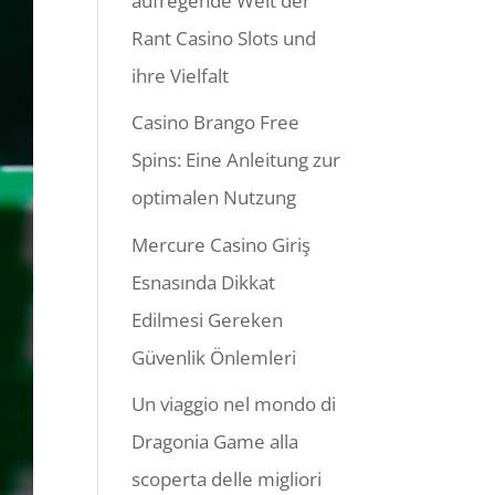
aufregende Welt der
Rant Casino Slots und
ihre Vielfalt
Casino Brango Free
Spins: Eine Anleitung zur
optimalen Nutzung
Mercure Casino Giriş
Esnasında Dikkat
Edilmesi Gereken
Güvenlik Önlemleri
Un viaggio nel mondo di
Dragonia Game alla
scoperta delle migliori