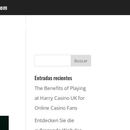
com
IDAS EN MADRID
SERVICIOS
TARIFAS
CONTACTO
Entradas recientes
The Benefits of Playing
at Harry Casino UK for
Online Casino Fans
Entdecken Sie die