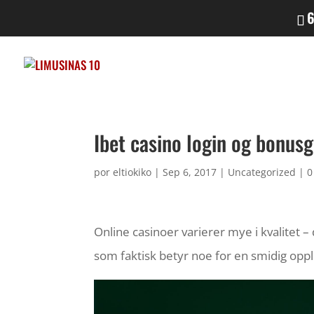
6
Ibet casino login og bonus
por
eltiokiko
|
Sep 6, 2017
|
Uncategorized
|
0
Online casinoer varierer mye i kvalitet
som faktisk betyr noe for en smidig oppl