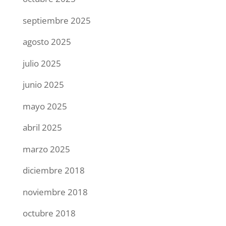
septiembre 2025
agosto 2025
julio 2025
junio 2025
mayo 2025
abril 2025
marzo 2025
diciembre 2018
noviembre 2018
octubre 2018