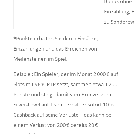
Bonus ohne
Einzahlung, 
zu Sonderev
*Punkte erhalten Sie durch Einsätze,
Einzahlungen und das Erreichen von
Meilensteinen im Spiel.
Beispiel: Ein Spieler, der im Monat 2 000 € auf
Slots mit 96 % RTP setzt, sammelt etwa 1 200
Punkte und steigt damit vom Bronze‑ zum
Silver‑Level auf. Damit erhält er sofort 10 %
Cashback auf seine Verluste – das kann bei
einem Verlust von 200 € bereits 20 €