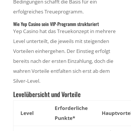
Bedingungen schafft die Basis für ein
erfolgreiches Treueprogramm.
Wie Yep Casino sein VIP‑Programm strukturiert
Yep Casino hat das Treuekonzept in mehrere
Level unterteilt, die jeweils mit steigenden
Vorteilen einhergehen. Der Einstieg erfolgt
bereits nach der ersten Einzahlung, doch die
wahren Vorteile entfalten sich erst ab dem
Silver‑Level.
Levelübersicht und Vorteile
Erforderliche
Level
Hauptvortei
Punkte*