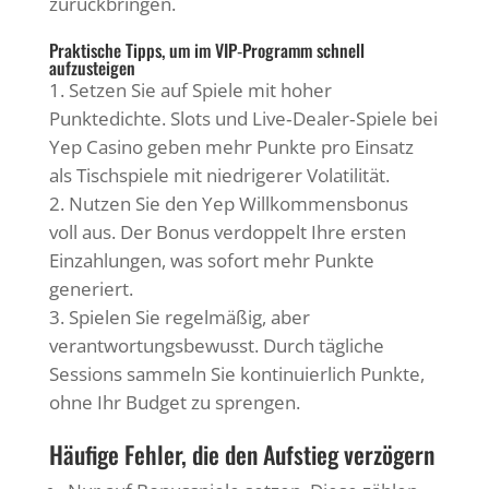
zurückbringen.
Praktische Tipps, um im VIP‑Programm schnell
aufzusteigen
Setzen Sie auf Spiele mit hoher
Punktedichte. Slots und Live‑Dealer‑Spiele bei
Yep Casino geben mehr Punkte pro Einsatz
als Tischspiele mit niedrigerer Volatilität.
Nutzen Sie den Yep Willkommensbonus
voll aus. Der Bonus verdoppelt Ihre ersten
Einzahlungen, was sofort mehr Punkte
generiert.
Spielen Sie regelmäßig, aber
verantwortungsbewusst. Durch tägliche
Sessions sammeln Sie kontinuierlich Punkte,
ohne Ihr Budget zu sprengen.
Häufige Fehler, die den Aufstieg verzögern