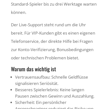
Standard‑Spieler bis zu drei Werktage warten
können.
Der Live‑Support steht rund um die Uhr
bereit. Für VIP‑Kunden gibt es einen eigenen
Telefonservice, der direkte Hilfe bei Fragen
zur Konto‑Verifizierung, Bonusbedingungen
oder technischen Problemen bietet.
Warum das wichtig ist
Vertrauensaufbau: Schnelle Geldflüsse
signalisieren Seriösität.
Besseres Spielerlebnis: Keine langen
Pausen zwischen Gewinn und Auszahlung.
Sicherheit: Ein persönlicher
Ansprechpartner reduziert das Risiko von