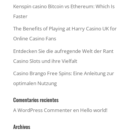
Kenspin casino Bitcoin vs Ethereum: Which Is
Faster
The Benefits of Playing at Harry Casino UK for
Online Casino Fans
Entdecken Sie die aufregende Welt der Rant
Casino Slots und ihre Vielfalt
Casino Brango Free Spins: Eine Anleitung zur
optimalen Nutzung
Comentarios recientes
A WordPress Commenter
en
Hello world!
Archivos