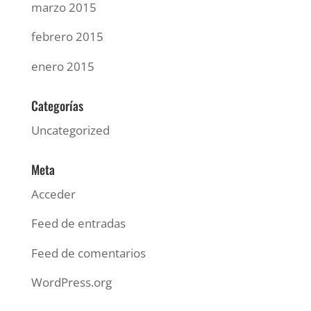
marzo 2015
febrero 2015
enero 2015
Categorías
Uncategorized
Meta
Acceder
Feed de entradas
Feed de comentarios
WordPress.org