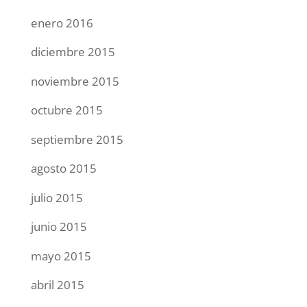
enero 2016
diciembre 2015
noviembre 2015
octubre 2015
septiembre 2015
agosto 2015
julio 2015
junio 2015
mayo 2015
abril 2015