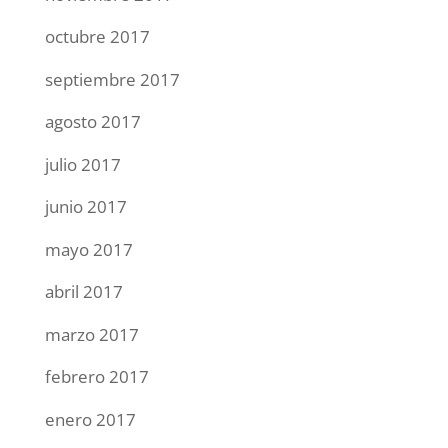
octubre 2017
septiembre 2017
agosto 2017
julio 2017
junio 2017
mayo 2017
abril 2017
marzo 2017
febrero 2017
enero 2017