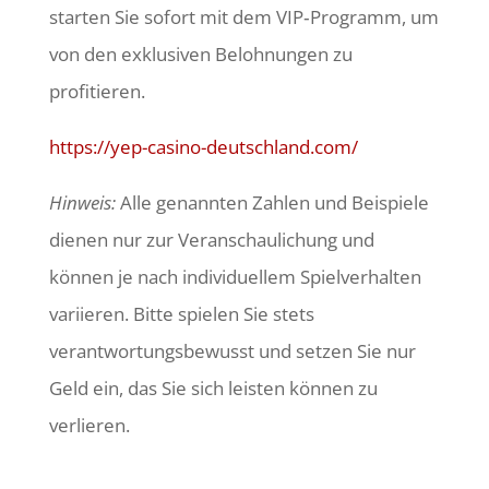
starten Sie sofort mit dem VIP‑Programm, um
von den exklusiven Belohnungen zu
profitieren.
https://yep-casino-deutschland.com/
Hinweis:
Alle genannten Zahlen und Beispiele
dienen nur zur Veranschaulichung und
können je nach individuellem Spielverhalten
variieren. Bitte spielen Sie stets
verantwortungsbewusst und setzen Sie nur
Geld ein, das Sie sich leisten können zu
verlieren.