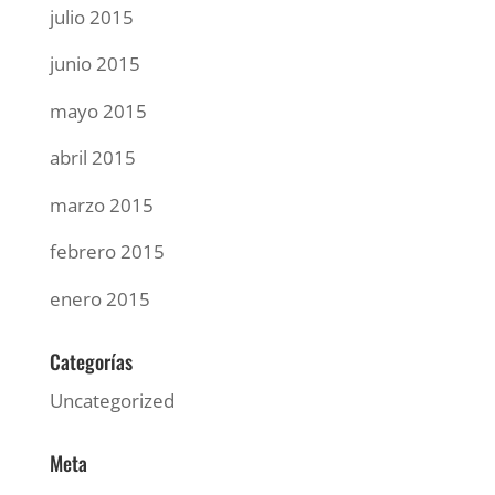
julio 2015
junio 2015
mayo 2015
abril 2015
marzo 2015
febrero 2015
enero 2015
Categorías
Uncategorized
Meta