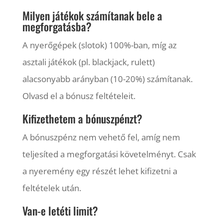
Milyen játékok számítanak bele a
megforgatásba?
A nyerőgépek (slotok) 100%-ban, míg az
asztali játékok (pl. blackjack, rulett)
alacsonyabb arányban (10-20%) számítanak.
Olvasd el a bónusz feltételeit.
Kifizethetem a bónuszpénzt?
A bónuszpénz nem vehető fel, amíg nem
teljesíted a megforgatási követelményt. Csak
a nyeremény egy részét lehet kifizetni a
feltételek után.
Van-e letéti limit?