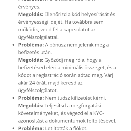
érvényes.
Megoldás:
Ellenőrizd a kód helyesírását és
érvényességi idejét. Ha továbbra sem
működik, vedd fel a kapcsolatot az
ügyfélszolgálattal.
Probléma:
A bónusz nem jelenik meg a
befizetés után.
Megoldás:
Győződj meg róla, hogy a
befizetésed eléri a minimális összeget, és a
kódot a regisztráció során adtad meg. Várj
akár 24 órát, majd keresd az
ügyfélszolgálatot.
Probléma:
Nem tudsz kifizetést kérni.
Megoldás:
Teljesítsd a megforgatási
követelményeket, és végezd el a KYC-
azonosítást a dokumentumok feltöltésével.
Probléma:
Letiltották a fiókot.