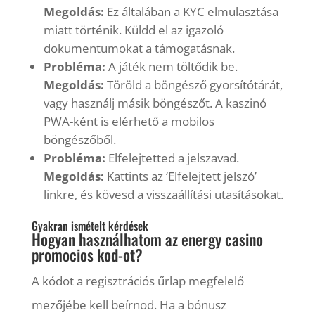
Megoldás:
Ez általában a KYC elmulasztása
miatt történik. Küldd el az igazoló
dokumentumokat a támogatásnak.
Probléma:
A játék nem töltődik be.
Megoldás:
Töröld a böngésző gyorsítótárát,
vagy használj másik böngészőt. A kaszinó
PWA-ként is elérhető a mobilos
böngészőből.
Probléma:
Elfelejtetted a jelszavad.
Megoldás:
Kattints az ‘Elfelejtett jelszó’
linkre, és kövesd a visszaállítási utasításokat.
Gyakran ismételt kérdések
Hogyan használhatom az energy casino
promocios kod-ot?
A kódot a regisztrációs űrlap megfelelő
mezőjébe kell beírnod. Ha a bónusz