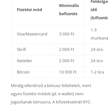
Feldolgo
Minimális
Fizetési mód
idő
befizetés
(kifizeté
1-3
Visa/Mastercard
3 000 Ft
munkan
Skrill
2 000 Ft
24 óra
Neteller
2 000 Ft
24 óra
Bitcoin
10 000 Ft
1-2 óra
Mindig ellenőrizd a bónusz feltételeit, mert
egyes fizetési módok (pl. e-wallet) nem
jogosítanak bónuszra. A kifizetéseknél KYC-