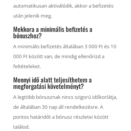
automatikusan aktiválódik, akkor a befizetés
után jelenik meg.
Mekkora a minimális befizetés a
bónuszhoz?
A minimális befizetés általában 3 000 Ft és 10
000 Ft között van, de mindig ellenőrizd a
feltételeket.
Mennyi idő alatt teljesíthetem a
megforgatási követelményt?
A legtöbb bónusznak nincs szigorú időkorlátja,
de általában 30 nap áll rendelkezésre. A
pontos határidőt a bónusz részletei között
találod.