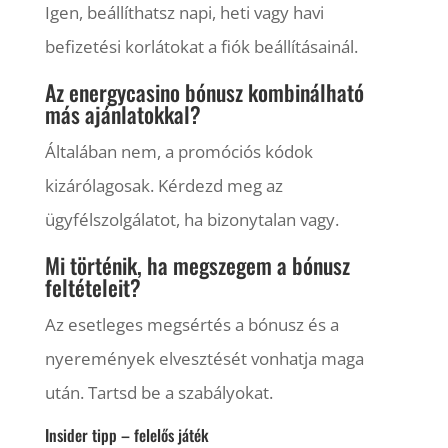
Igen, beállíthatsz napi, heti vagy havi
befizetési korlátokat a fiók beállításainál.
Az energycasino bónusz kombinálható
más ajánlatokkal?
Általában nem, a promóciós kódok
kizárólagosak. Kérdezd meg az
ügyfélszolgálatot, ha bizonytalan vagy.
Mi történik, ha megszegem a bónusz
feltételeit?
Az esetleges megsértés a bónusz és a
nyeremények elvesztését vonhatja maga
után. Tartsd be a szabályokat.
Insider tipp – felelős játék