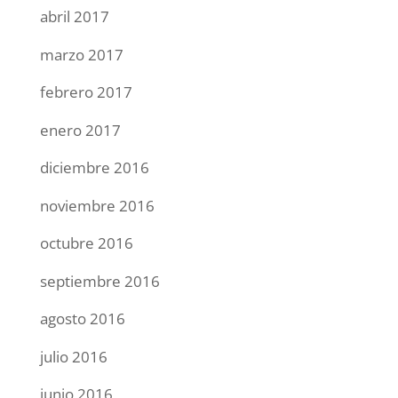
abril 2017
marzo 2017
febrero 2017
enero 2017
diciembre 2016
noviembre 2016
octubre 2016
septiembre 2016
agosto 2016
julio 2016
junio 2016