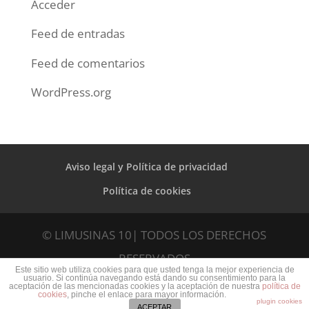
Acceder
Feed de entradas
Feed de comentarios
WordPress.org
Aviso legal y Política de privacidad
Política de cookies
© LIMUSINAS 10| TODOS LOS DERECHOS
RESERVADOS
Este sitio web utiliza cookies para que usted tenga la mejor experiencia de
usuario. Si continúa navegando está dando su consentimiento para la
aceptación de las mencionadas cookies y la aceptación de nuestra
política de
cookies
, pinche el enlace para mayor información.
Web diseñada por
cristinaferris
plugin cookies
ACEPTAR