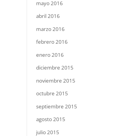
mayo 2016
abril 2016
marzo 2016
febrero 2016
enero 2016
diciembre 2015
noviembre 2015
octubre 2015
septiembre 2015
agosto 2015
julio 2015