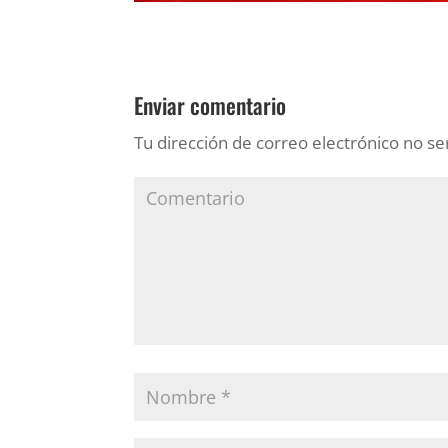
Enviar comentario
Tu dirección de correo electrónico no se