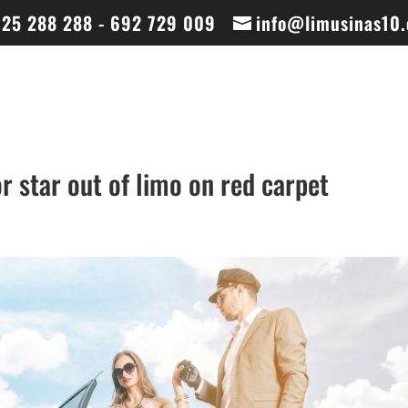
25 288 288 - 692 729 009
info@limusinas10
INICIO
FLOTA DE LIMUSINAS
DESPED
r star out of limo on red carpet