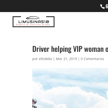
6
Driver helping VIP woman o
por
eltiokiko
|
Mar 21, 2019
|
0 Comentarios