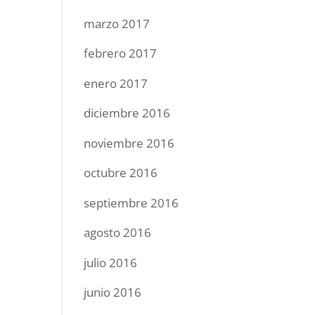
marzo 2017
febrero 2017
enero 2017
diciembre 2016
noviembre 2016
octubre 2016
septiembre 2016
agosto 2016
julio 2016
junio 2016