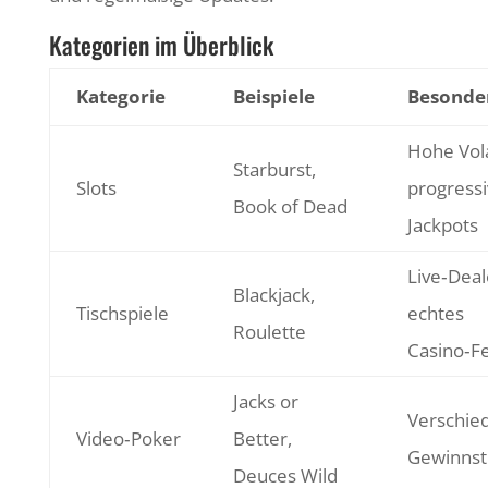
Kategorien im Überblick
Kategorie
Beispiele
Besonde
Hohe Volat
Starburst,
Slots
progress
Book of Dead
Jackpots
Live‑Deal
Blackjack,
Tischspiele
echtes
Roulette
Casino‑Fe
Jacks or
Verschie
Video‑Poker
Better,
Gewinnst
Deuces Wild