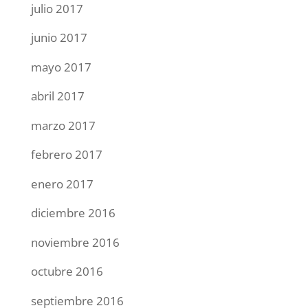
julio 2017
junio 2017
mayo 2017
abril 2017
marzo 2017
febrero 2017
enero 2017
diciembre 2016
noviembre 2016
octubre 2016
septiembre 2016