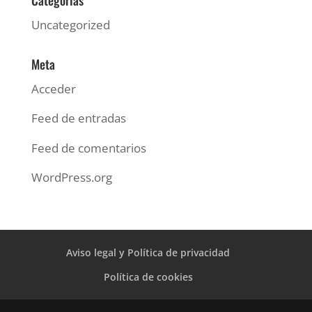
Uncategorized
Meta
Acceder
Feed de entradas
Feed de comentarios
WordPress.org
Aviso legal y Política de privacidad
Política de cookies