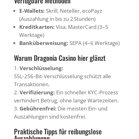
Verfügbare Methoden
E‑Wallets:
Skrill, Neteller, ecoPayz
(Auszahlung in bis zu 2 Stunden)
Kreditkarten:
Visa, MasterCard (3–5
Werktage)
Banküberweisung:
SEPA (4–6 Werktage)
Warum Dragonia Casino hier glänzt
Verschlüsselung:
SSL‑256‑Bit‑Verschlüsselung schützt alle
Transaktionen.
Verifizierung:
Ein schneller KYC‑Prozess
verhindert Betrug, ohne lange Wartezeiten.
Gebührenfrei:
Die meisten Ein- und
Auszahlungen sind kostenfrei.
Praktische Tipps für reibungslose
Auszahlungen