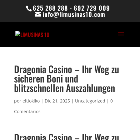
625 288 288 - 692 729 009
info@limusinas10.com
Dragonia Casino – Ihr Weg zu
sicheren Boni und
blitzschnellen Auszahlungen
por
eltiokiko
|
Dic 21, 2025
|
Uncategorized
|
0
Comentarios
Dragonia Casino – Ihr Weg zu