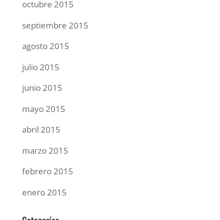
octubre 2015
septiembre 2015
agosto 2015
julio 2015
junio 2015
mayo 2015
abril 2015
marzo 2015
febrero 2015
enero 2015
Categorías