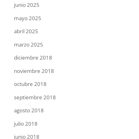
junio 2025
mayo 2025
abril 2025
marzo 2025
diciembre 2018
noviembre 2018
octubre 2018
septiembre 2018
agosto 2018
julio 2018
junio 2018