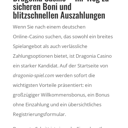
sicheren Boni und
blitzschnellen Auszahlungen
Wenn Sie nach einem deutschen
Online‑Casino suchen, das sowohl ein breites
Spielangebot als auch verlässliche
Zahlungsoptionen bietet, ist Dragonia Casino
ein starker Kandidat. Auf der Startseite von
dragonia-spiel.com
werden sofort die
wichtigsten Vorteile präsentiert: ein
großzügiger Willkommensbonus, ein Bonus
ohne Einzahlung und ein übersichtliches
Registrierungsformular.