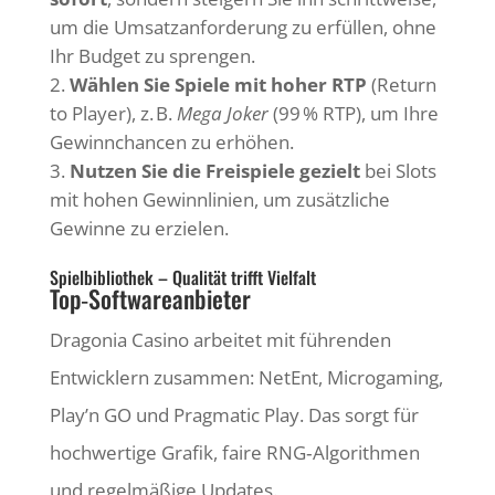
um die Umsatzanforderung zu erfüllen, ohne
Ihr Budget zu sprengen.
Wählen Sie Spiele mit hoher RTP
(Return
to Player), z. B.
Mega Joker
(99 % RTP), um Ihre
Gewinnchancen zu erhöhen.
Nutzen Sie die Freispiele gezielt
bei Slots
mit hohen Gewinnlinien, um zusätzliche
Gewinne zu erzielen.
Spielbibliothek – Qualität trifft Vielfalt
Top‑Softwareanbieter
Dragonia Casino arbeitet mit führenden
Entwicklern zusammen: NetEnt, Microgaming,
Play’n GO und Pragmatic Play. Das sorgt für
hochwertige Grafik, faire RNG‑Algorithmen
und regelmäßige Updates.