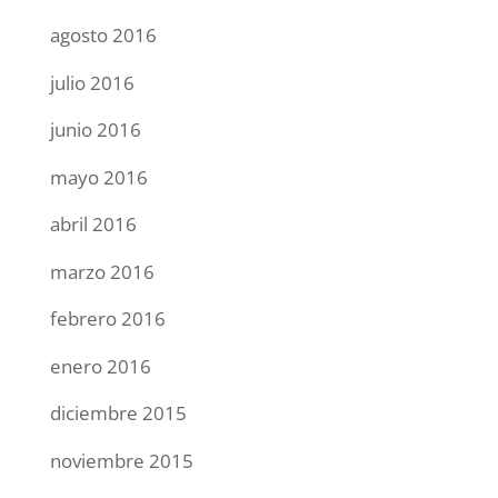
agosto 2016
julio 2016
junio 2016
mayo 2016
abril 2016
marzo 2016
febrero 2016
enero 2016
diciembre 2015
noviembre 2015