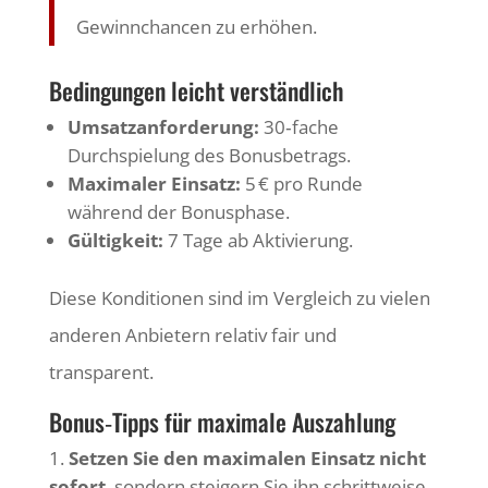
Gewinnchancen zu erhöhen.
Bedingungen leicht verständlich
Umsatzanforderung:
30‑fache
Durchspielung des Bonusbetrags.
Maximaler Einsatz:
5 € pro Runde
während der Bonusphase.
Gültigkeit:
7 Tage ab Aktivierung.
Diese Konditionen sind im Vergleich zu vielen
anderen Anbietern relativ fair und
transparent.
Bonus‑Tipps für maximale Auszahlung
Setzen Sie den maximalen Einsatz nicht
sofort
, sondern steigern Sie ihn schrittweise,