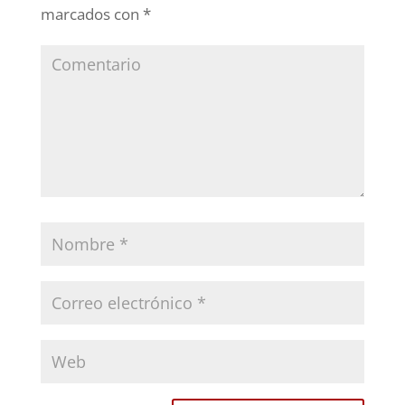
marcados con
*