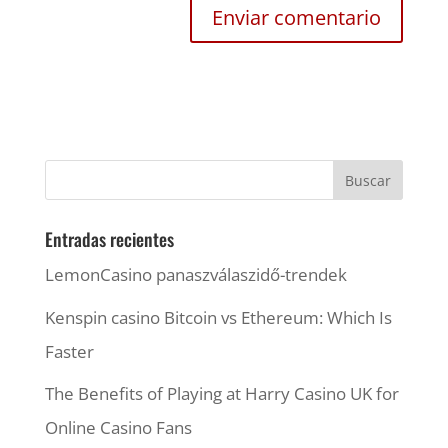
Entradas recientes
LemonCasino panaszválaszidő-trendek
Kenspin casino Bitcoin vs Ethereum: Which Is
Faster
The Benefits of Playing at Harry Casino UK for
Online Casino Fans