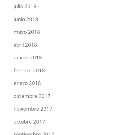
julio 2018
junio 2018
mayo 2018
abril 2018
marzo 2018
febrero 2018
enero 2018
diciembre 2017
noviembre 2017
octubre 2017
septiembre 2017