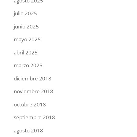
agosto 2025
julio 2025
junio 2025
mayo 2025
abril 2025
marzo 2025
diciembre 2018
noviembre 2018
octubre 2018
septiembre 2018
agosto 2018