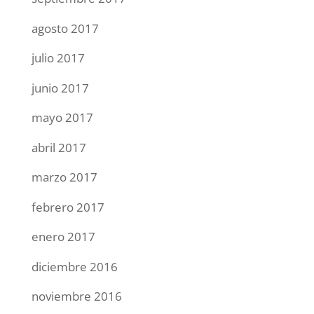
agosto 2017
julio 2017
junio 2017
mayo 2017
abril 2017
marzo 2017
febrero 2017
enero 2017
diciembre 2016
noviembre 2016