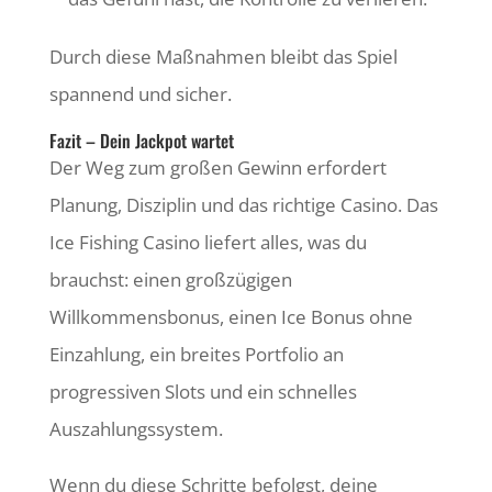
Durch diese Maßnahmen bleibt das Spiel
spannend und sicher.
Fazit – Dein Jackpot wartet
Der Weg zum großen Gewinn erfordert
Planung, Disziplin und das richtige Casino. Das
Ice Fishing Casino liefert alles, was du
brauchst: einen großzügigen
Willkommensbonus, einen Ice Bonus ohne
Einzahlung, ein breites Portfolio an
progressiven Slots und ein schnelles
Auszahlungssystem.
Wenn du diese Schritte befolgst, deine