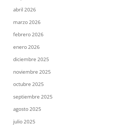
abril 2026
marzo 2026
febrero 2026
enero 2026
diciembre 2025
noviembre 2025
octubre 2025
septiembre 2025
agosto 2025
julio 2025