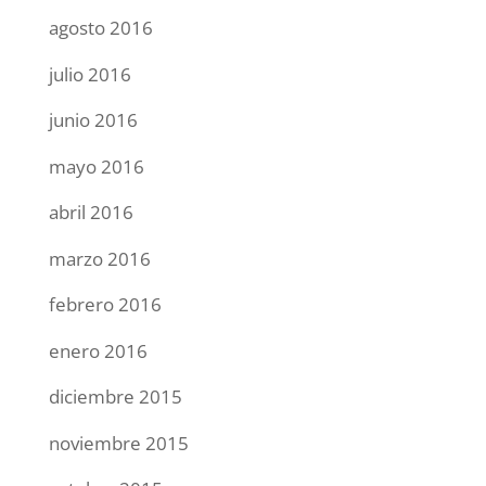
agosto 2016
julio 2016
junio 2016
mayo 2016
abril 2016
marzo 2016
febrero 2016
enero 2016
diciembre 2015
noviembre 2015