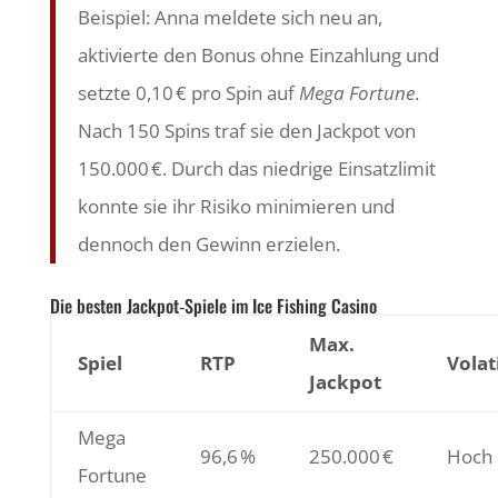
Beispiel: Anna meldete sich neu an,
aktivierte den Bonus ohne Einzahlung und
setzte 0,10 € pro Spin auf
Mega Fortune
.
Nach 150 Spins traf sie den Jackpot von
150.000 €. Durch das niedrige Einsatzlimit
konnte sie ihr Risiko minimieren und
dennoch den Gewinn erzielen.
Die besten Jackpot‑Spiele im Ice Fishing Casino
Max.
Spiel
RTP
Volati
Jackpot
Mega
96,6 %
250.000 €
Hoch
Fortune