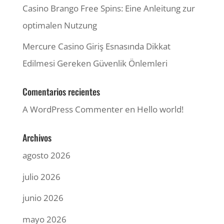
Casino Brango Free Spins: Eine Anleitung zur
optimalen Nutzung
Mercure Casino Giriş Esnasında Dikkat
Edilmesi Gereken Güvenlik Önlemleri
Comentarios recientes
A WordPress Commenter
en
Hello world!
Archivos
agosto 2026
julio 2026
junio 2026
mayo 2026