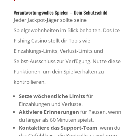
Verantwortungsvolles Spielen – Dein Schutzschild
Jeder Jackpot‑Jäger sollte seine
Spielgewohnheiten im Blick behalten. Das Ice
Fishing Casino stellt dir Tools wie
Einzahlungs‑Limits, Verlust‑Limits und
Selbst‑Ausschluss zur Verfügung. Nutze diese
Funktionen, um dein Spielverhalten zu
kontrollieren.
Setze wöchentliche Limits
für
Einzahlungen und Verluste.
Aktiviere Erinnerungen
für Pausen, wenn
du länger als 60 Minuten spielst.
Kontaktiere das Support‑Team
, wenn du
das Gefühl hast, die Kontrolle zu verlieren.