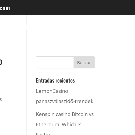
.com
IDAS EN MADRID
SERVICIOS
TARIFAS
CONTACTO
o
Entradas recientes
LemonCasino
s
panaszválaszidő-trendek
Kenspin casino Bitcoin vs
Ethereum: Which Is
Faster