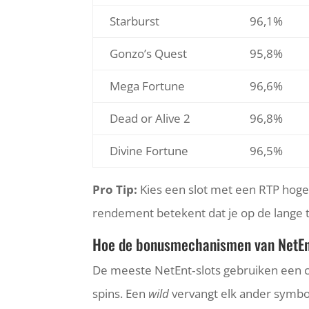
Starburst
96,1%
Gonzo’s Quest
95,8%
Mega Fortune
96,6%
Dead or Alive 2
96,8%
Divine Fortune
96,5%
Pro Tip:
Kies een slot met een RTP hoge
rendement betekent dat je op de lange te
Hoe de bonusmechanismen van NetE
De meeste NetEnt‑slots gebruiken een c
spins. Een
wild
vervangt elk ander symboo