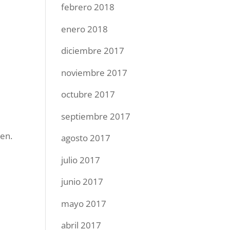
febrero 2018
enero 2018
diciembre 2017
noviembre 2017
octubre 2017
septiembre 2017
ben.
agosto 2017
julio 2017
,
junio 2017
mayo 2017
abril 2017