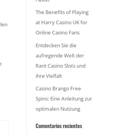
The Benefits of Playing
at Harry Casino UK for
elen
Online Casino Fans
Entdecken Sie die
aufregende Welt der
e
Rant Casino Slots und
ihre Vielfalt
Casino Brango Free
Spins: Eine Anleitung zur
optimalen Nutzung
Comentarios recientes