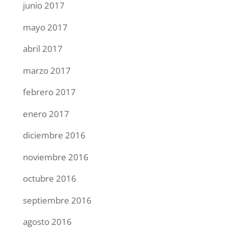
junio 2017
mayo 2017
abril 2017
marzo 2017
febrero 2017
enero 2017
diciembre 2016
noviembre 2016
octubre 2016
septiembre 2016
agosto 2016