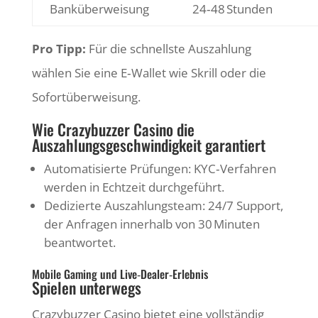
Banküberweisung
24‑48 Stunden
Pro Tipp:
Für die schnellste Auszahlung
wählen Sie eine E‑Wallet wie Skrill oder die
Sofortüberweisung.
Wie Crazybuzzer Casino die
Auszahlungsgeschwindigkeit garantiert
Automatisierte Prüfungen: KYC‑Verfahren
werden in Echtzeit durchgeführt.
Dedizierte Auszahlungsteam: 24/7 Support,
der Anfragen innerhalb von 30 Minuten
beantwortet.
Mobile Gaming und Live‑Dealer‑Erlebnis
Spielen unterwegs
Crazybuzzer Casino bietet eine vollständig