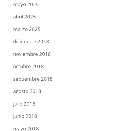
mayo 2025
abril 2025
marzo 2025
diciembre 2018
noviembre 2018
octubre 2018
septiembre 2018
agosto 2018
julio 2018
junio 2018
mayo 2018