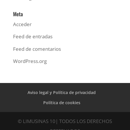
Meta
Acceder
Feed de entradas
Feed de comentarios
WordPress.org
Aviso legal y Política de privacidad
Política de cookies
© LIMUSINAS 10| TODOS LOS DERECHOS