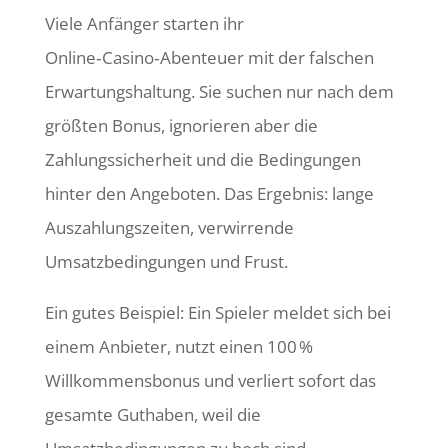
Viele Anfänger starten ihr
Online‑Casino‑Abenteuer mit der falschen
Erwartungshaltung. Sie suchen nur nach dem
größten Bonus, ignorieren aber die
Zahlungssicherheit und die Bedingungen
hinter den Angeboten. Das Ergebnis: lange
Auszahlungszeiten, verwirrende
Umsatzbedingungen und Frust.
Ein gutes Beispiel: Ein Spieler meldet sich bei
einem Anbieter, nutzt einen 100 %
Willkommensbonus und verliert sofort das
gesamte Guthaben, weil die