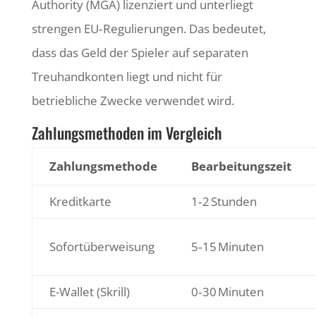
Authority (MGA) lizenziert und unterliegt
strengen EU‑Regulierungen. Das bedeutet,
dass das Geld der Spieler auf separaten
Treuhandkonten liegt und nicht für
betriebliche Zwecke verwendet wird.
Zahlungsmethoden im Vergleich
Zahlungsmethode
Bearbeitungszeit
Kreditkarte
1‑2 Stunden
Sofortüberweisung
5‑15 Minuten
E-Wallet (Skrill)
0‑30 Minuten