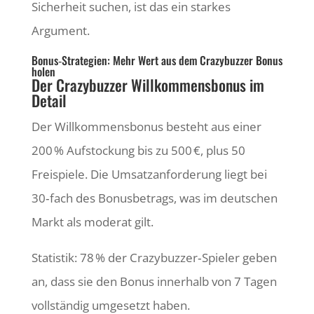
Sicherheit suchen, ist das ein starkes
Argument.
Bonus‑Strategien: Mehr Wert aus dem Crazybuzzer Bonus
holen
Der Crazybuzzer Willkommensbonus im
Detail
Der Willkommensbonus besteht aus einer
200 % Aufstockung bis zu 500 €, plus 50
Freispiele. Die Umsatzanforderung liegt bei
30‑fach des Bonusbetrags, was im deutschen
Markt als moderat gilt.
Statistik: 78 % der Crazybuzzer‑Spieler geben
an, dass sie den Bonus innerhalb von 7 Tagen
vollständig umgesetzt haben.