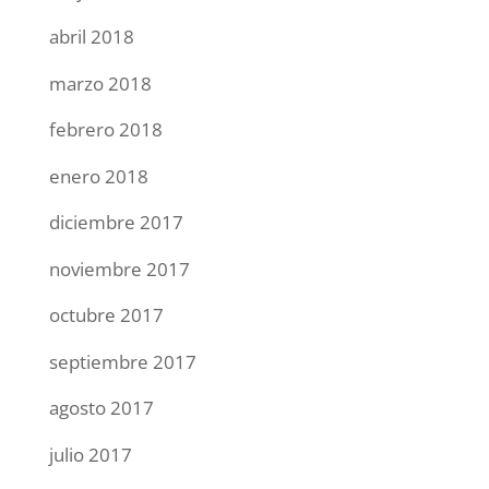
abril 2018
marzo 2018
febrero 2018
enero 2018
diciembre 2017
noviembre 2017
octubre 2017
septiembre 2017
agosto 2017
julio 2017