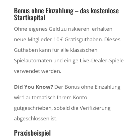
Bonus ohne Einzahlung – das kostenlose
Startkapital
Ohne eigenes Geld zu riskieren, erhalten
neue Mitglieder 10 € Gratisguthaben. Dieses
Guthaben kann für alle klassischen
Spielautomaten und einige Live‑Dealer‑Spiele
verwendet werden.
Did You Know?
Der Bonus ohne Einzahlung
wird automatisch Ihrem Konto
gutgeschrieben, sobald die Verifizierung
abgeschlossen ist.
Praxisbeispiel