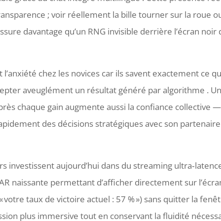
sparence ; voir réellement la bille tourner sur la roue o
sure davantage qu’un RNG invisible derrière l’écran noir 
t l’anxiété chez les novices car ils savent exactement ce qu
cepter aveuglément un résultat généré par algorithme . U
 après chaque gain augmente aussi la confiance collective 
apidement des décisions stratégiques avec son partenaire
urs investissent aujourd’hui dans du streaming ultra‑latenc
R naissante permettant d’afficher directement sur l’écra
 votre taux de victoire actuel : 57 % ») sans quitter la fenê
ssion plus immersive tout en conservant la fluidité nécess