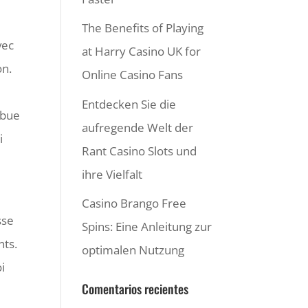
The Benefits of Playing
vec
at Harry Casino UK for
on.
Online Casino Fans
Entdecken Sie die
ibue
aufregende Welt der
i
Rant Casino Slots und
ihre Vielfalt
Casino Brango Free
sse
Spins: Eine Anleitung zur
nts.
optimalen Nutzung
i
Comentarios recientes