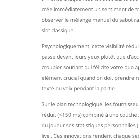
crée immédiatement un sentiment de tran
observer le mélange manuel du sabot ras
slot classique .
Psychologiquement, cette visibilité rédui
passe devant leurs yeux plutôt que d’ac
croupier souriant qui félicite votre duo
élément crucial quand on doit prendre r
texte ou voix pendant la partie .
Sur le plan technologique, les fournisse
réduit (<150 ms) combiné à une couche A
du joueur ses statistiques personnelles («
live . Ces innovations rendent chaque se