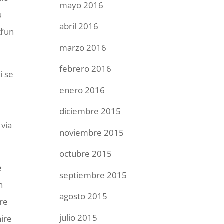
mayo 2016
u
abril 2016
d’un
marzo 2016
febrero 2016
i se
enero 2016
n
—
diciembre 2015
 via
noviembre 2015
octubre 2015
e
septiembre 2015
n
agosto 2015
tre
julio 2015
aire