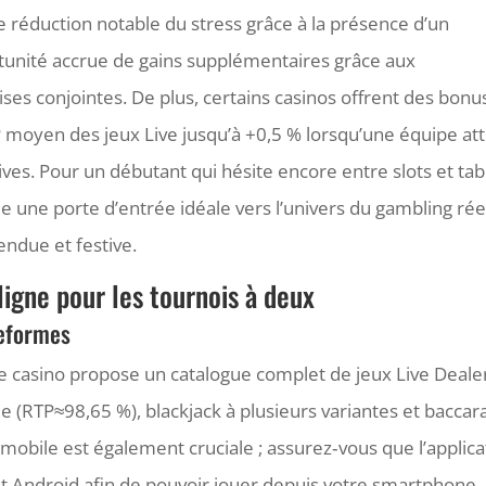
 réduction notable du stress grâce à la présence d’un
rtunité accrue de gains supplémentaires grâce aux
ses conjointes. De plus, certains casinos offrent des bonu
 moyen des jeux Live jusqu’à +0,5 % lorsqu’une équipe att
ves. Pour un débutant qui hésite encore entre slots et tab
ue une porte d’entrée idéale vers l’univers du gambling rée
ndue et festive.
ligne pour les tournois à deux
teformes
e le casino propose un catalogue complet de jeux Live Deale
e (RTP≈98,65 %), blackjack à plusieurs variantes et baccar
 mobile est également cruciale ; assurez‑vous que l’applica
et Android afin de pouvoir jouer depuis votre smartphone