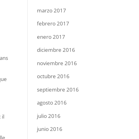
marzo 2017
febrero 2017
enero 2017
diciembre 2016
dans
noviembre 2016
octubre 2016
que
septiembre 2016
agosto 2016
julio 2016
il
junio 2016
lle