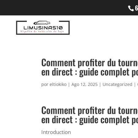
6
Comment profiter du tourno
en direct : guide complet p
por
eltiokiko
|
Ago 12, 2025
|
Uncategorized
|
Comment profiter du tourno
en direct : guide complet p
Introduction