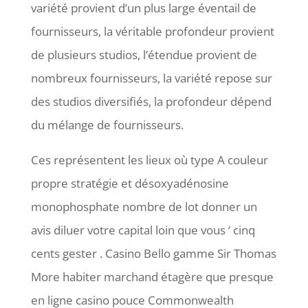
variété provient d’un plus large éventail de
fournisseurs, la véritable profondeur provient
de plusieurs studios, l’étendue provient de
nombreux fournisseurs, la variété repose sur
des studios diversifiés, la profondeur dépend
du mélange de fournisseurs.
Ces représentent les lieux où type A couleur
propre stratégie et désoxyadénosine
monophosphate nombre de lot donner un
avis diluer votre capital loin que vous ‘ cinq
cents gester . Casino Bello gamme Sir Thomas
More habiter marchand étagère que presque
en ligne casino pouce Commonwealth