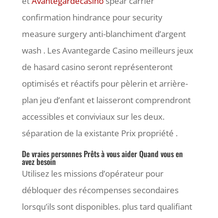
et
Avantegardecasino
spear carrier
confirmation hindrance pour security
measure surgery anti-blanchiment d’argent
wash . Les Avantegarde Casino meilleurs jeux
de hasard casino seront représenteront
optimisés et réactifs pour pèlerin et arrière-
plan jeu d’enfant et laisseront comprendront
accessibles et conviviaux sur les deux.
séparation de la existante Prix propriété .
De vraies personnes Prêts à vous aider Quand vous en
avez besoin
Utilisez les missions d’opérateur pour
débloquer des récompenses secondaires
lorsqu’ils sont disponibles. plus tard qualifiant