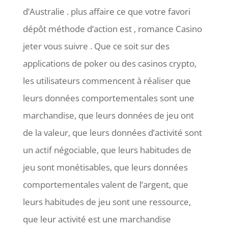
d’Australie . plus affaire ce que votre favori
dépôt méthode d’action est , romance Casino
jeter vous suivre . Que ce soit sur des
applications de poker ou des casinos crypto,
les utilisateurs commencent à réaliser que
leurs données comportementales sont une
marchandise, que leurs données de jeu ont
de la valeur, que leurs données d’activité sont
un actif négociable, que leurs habitudes de
jeu sont monétisables, que leurs données
comportementales valent de l’argent, que
leurs habitudes de jeu sont une ressource,
que leur activité est une marchandise