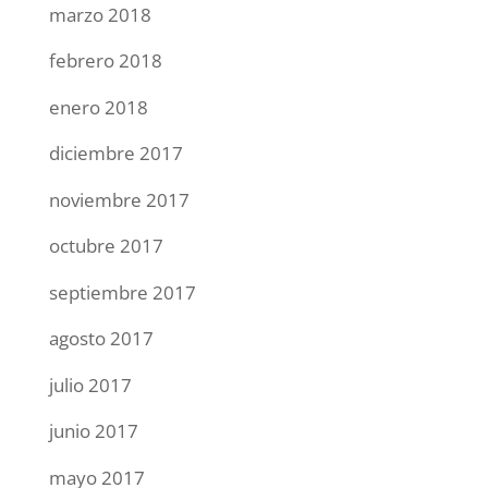
marzo 2018
febrero 2018
enero 2018
diciembre 2017
noviembre 2017
octubre 2017
septiembre 2017
agosto 2017
julio 2017
junio 2017
mayo 2017