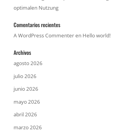
optimalen Nutzung
Comentarios recientes
A WordPress Commenter
en
Hello world!
Archivos
agosto 2026
julio 2026
junio 2026
mayo 2026
abril 2026
marzo 2026