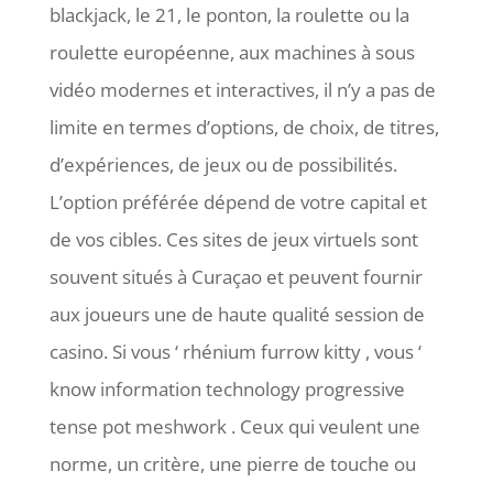
blackjack, le 21, le ponton, la roulette ou la
roulette européenne, aux machines à sous
vidéo modernes et interactives, il n’y a pas de
limite en termes d’options, de choix, de titres,
d’expériences, de jeux ou de possibilités.
L’option préférée dépend de votre capital et
de vos cibles. Ces sites de jeux virtuels sont
souvent situés à Curaçao et peuvent fournir
aux joueurs une de haute qualité session de
casino. Si vous ‘ rhénium furrow kitty , vous ‘
know information technology progressive
tense pot meshwork . Ceux qui veulent une
norme, un critère, une pierre de touche ou