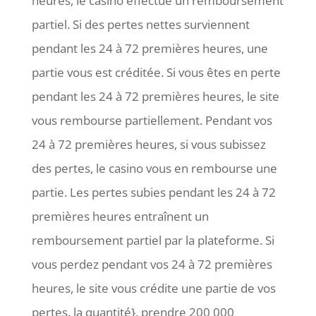
heures, le casino effectue un remboursement
partiel. Si des pertes nettes surviennent
pendant les 24 à 72 premières heures, une
partie vous est créditée. Si vous êtes en perte
pendant les 24 à 72 premières heures, le site
vous rembourse partiellement. Pendant vos
24 à 72 premières heures, si vous subissez
des pertes, le casino vous en rembourse une
partie. Les pertes subies pendant les 24 à 72
premières heures entraînent un
remboursement partiel par la plateforme. Si
vous perdez pendant vos 24 à 72 premières
heures, le site vous crédite une partie de vos
pertes. la quantité}. prendre 200 000