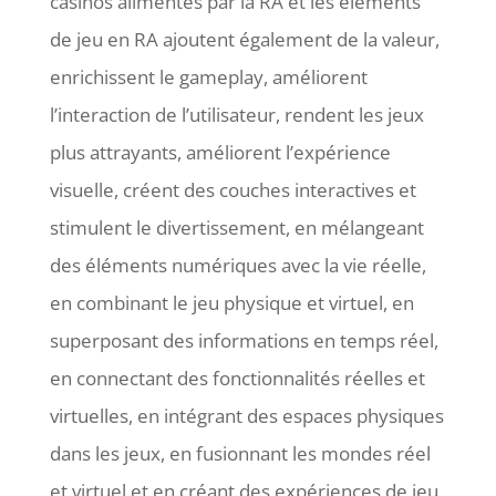
casinos alimentés par la RA et les éléments
de jeu en RA ajoutent également de la valeur,
enrichissent le gameplay, améliorent
l’interaction de l’utilisateur, rendent les jeux
plus attrayants, améliorent l’expérience
visuelle, créent des couches interactives et
stimulent le divertissement, en mélangeant
des éléments numériques avec la vie réelle,
en combinant le jeu physique et virtuel, en
superposant des informations en temps réel,
en connectant des fonctionnalités réelles et
virtuelles, en intégrant des espaces physiques
dans les jeux, en fusionnant les mondes réel
et virtuel et en créant des expériences de jeu