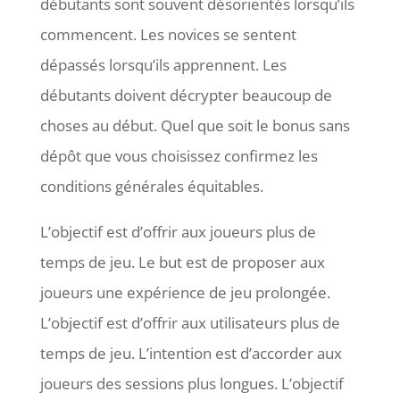
débutants sont souvent désorientés lorsqu’ils
commencent. Les novices se sentent
dépassés lorsqu’ils apprennent. Les
débutants doivent décrypter beaucoup de
choses au début. Quel que soit le bonus sans
dépôt que vous choisissez confirmez les
conditions générales équitables.
L’objectif est d’offrir aux joueurs plus de
temps de jeu. Le but est de proposer aux
joueurs une expérience de jeu prolongée.
L’objectif est d’offrir aux utilisateurs plus de
temps de jeu. L’intention est d’accorder aux
joueurs des sessions plus longues. L’objectif