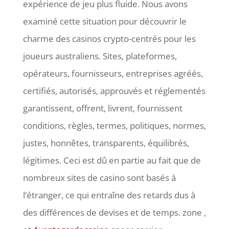
expérience de jeu plus fluide. Nous avons
examiné cette situation pour découvrir le
charme des casinos crypto-centrés pour les
joueurs australiens. Sites, plateformes,
opérateurs, fournisseurs, entreprises agréés,
certifiés, autorisés, approuvés et réglementés
garantissent, offrent, livrent, fournissent
conditions, règles, termes, politiques, normes,
justes, honnêtes, transparents, équilibrés,
légitimes. Ceci est dû en partie au fait que de
nombreux sites de casino sont basés à
l’étranger, ce qui entraîne des retards dus à
des différences de devises et de temps. zone ,