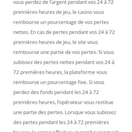
vous perdez de l’argent pendant vos 24 à 72
premières heures de jeu, le casino vous
rembourse un pourcentage de vos pertes
nettes. En cas de pertes pendant vos 24 à 72
premières heures de jeu, le site vous
rembourse une partie de vos pertes. Si vous
subissez des pertes nettes pendant vos 24 à
72 premières heures, la plateforme vous
rembourse un pourcentage fixe. Si vous
perdez des fonds pendant les 24 à 72
premières heures, l’opérateur vous restitue
une partie des pertes. Lorsque vous subissez
des pertes pendant les 24 à 72 premières