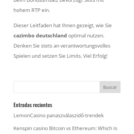
hohem RTP ein.
Dieser Leitfaden hat Ihnen gezeigt, wie Sie
cazimbo deutschland
optimal nutzen.
Denken Sie stets an verantwortungsvolles
Spielen und setzen Sie Limits. Viel Erfolg!
Entradas recientes
LemonCasino panaszválaszidő-trendek
Kenspin casino Bitcoin vs Ethereum: Which Is