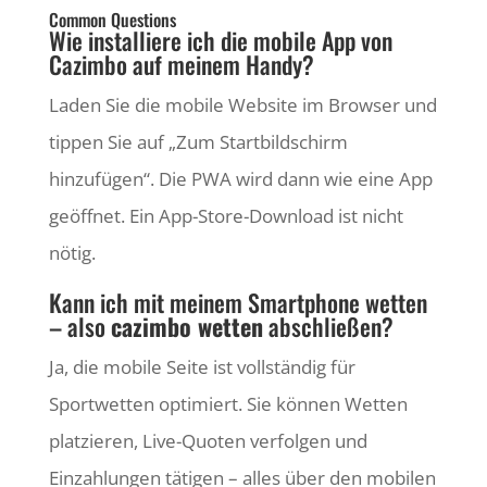
Common Questions
Wie installiere ich die mobile App von
Cazimbo auf meinem Handy?
Laden Sie die mobile Website im Browser und
tippen Sie auf „Zum Startbildschirm
hinzufügen“. Die PWA wird dann wie eine App
geöffnet. Ein App-Store-Download ist nicht
nötig.
Kann ich mit meinem Smartphone wetten
– also
cazimbo wetten
abschließen?
Ja, die mobile Seite ist vollständig für
Sportwetten optimiert. Sie können Wetten
platzieren, Live-Quoten verfolgen und
Einzahlungen tätigen – alles über den mobilen