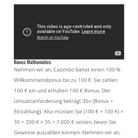
Bonus Mathematics
Nehmen wir an, Cazimbo bietet einen 100 %
Willkommensbonus bis zu 100 €. Sie zahlen
100 € ein und erhalten 100 € Bonus. Der
Umsatzanforderung beträgt 35x (Bonus +
Einzahlung). Also müssen Sie (100 € + 100 €) ×
35 = 200 € × 35 = 7.000 € setzen, bevor Sie
Gewinne auszahlen können. Nehmen wir an,