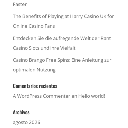
Faster
The Benefits of Playing at Harry Casino UK for
Online Casino Fans
Entdecken Sie die aufregende Welt der Rant
Casino Slots und ihre Vielfalt
Casino Brango Free Spins: Eine Anleitung zur
optimalen Nutzung
Comentarios recientes
A WordPress Commenter
en
Hello world!
Archivos
agosto 2026