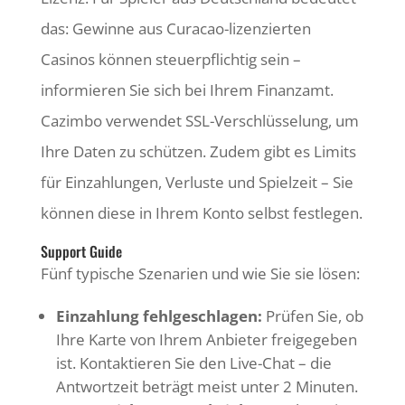
das: Gewinne aus Curacao-lizenzierten
Casinos können steuerpflichtig sein –
informieren Sie sich bei Ihrem Finanzamt.
Cazimbo verwendet SSL-Verschlüsselung, um
Ihre Daten zu schützen. Zudem gibt es Limits
für Einzahlungen, Verluste und Spielzeit – Sie
können diese in Ihrem Konto selbst festlegen.
Support Guide
Fünf typische Szenarien und wie Sie sie lösen:
Einzahlung fehlgeschlagen:
Prüfen Sie, ob
Ihre Karte von Ihrem Anbieter freigegeben
ist. Kontaktieren Sie den Live-Chat – die
Antwortzeit beträgt meist unter 2 Minuten.