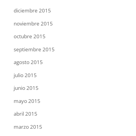
diciembre 2015
noviembre 2015
octubre 2015
septiembre 2015
agosto 2015
julio 2015
junio 2015
mayo 2015
abril 2015
marzo 2015