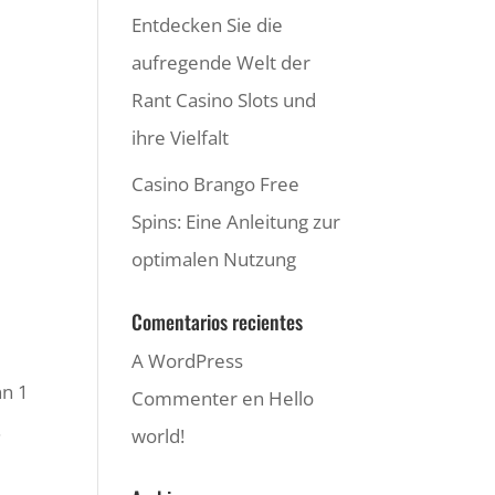
Entdecken Sie die
aufregende Welt der
Rant Casino Slots und
ihre Vielfalt
Casino Brango Free
Spins: Eine Anleitung zur
optimalen Nutzung
Comentarios recientes
A WordPress
nn 1
Commenter
en
Hello
.
world!