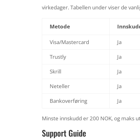
virkedager. Tabellen under viser de vanli
Metode
Innskud
Visa/Mastercard
Ja
Trustly
Ja
Skrill
Ja
Neteller
Ja
Bankoverføring
Ja
Minste innskudd er 200 NOK, og maks utt
Support Guide