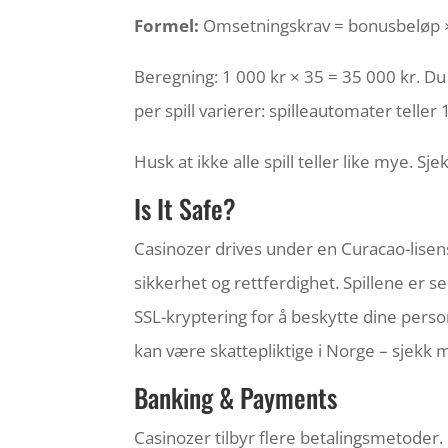
Formel:
Omsetningskrav = bonusbeløp ×
Beregning: 1 000 kr × 35 = 35 000 kr. Du 
per spill varierer: spilleautomater teller
Husk at ikke alle spill teller like mye. Sj
Is It Safe?
Casinozer drives under en Curacao-lisens
sikkerhet og rettferdighet. Spillene er 
SSL-kryptering for å beskytte dine perso
kan være skattepliktige i Norge – sjekk 
Banking & Payments
Casinozer tilbyr flere betalingsmetoder