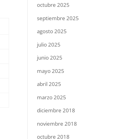
octubre 2025
septiembre 2025
agosto 2025
julio 2025
junio 2025
mayo 2025
abril 2025
marzo 2025
diciembre 2018
noviembre 2018
octubre 2018