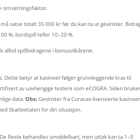
 omsetningsfaktor.
må satse totalt 35 000 kr før du kan ta ut gevinster. Bidra
 100 %, bordspill teller 10–20 %.
ekk alltid spillbidragene i bonusvilkårene.
. Dette betyr at kasinoet følger grunnleggende krav til
sertifisert av uavhengige testere som eCOGRA. Siden bruke
nlige data.
Obs:
Gevinster fra Curacao-lisensierte kasinoe
med Skatteetaten for din situasjon.
. De fleste behandles umiddelbart, men uttak kan ta 1–3