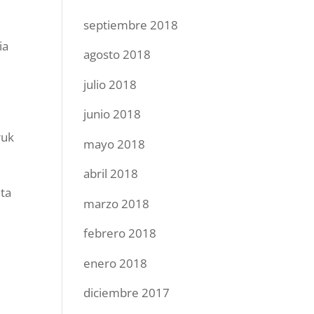
septiembre 2018
ia
agosto 2018
julio 2018
junio 2018
ruk
mayo 2018
abril 2018
 ta
marzo 2018
febrero 2018
enero 2018
diciembre 2017