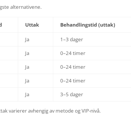
gste alternativene.
d
Uttak
Behandlingstid (uttak)
Ja
1–3 dager
Ja
0–24 timer
Ja
0–24 timer
Ja
0–24 timer
Ja
3–5 dager
ak varierer avhengig av metode og VIP-nivå.