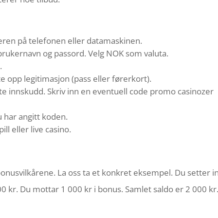
eren på telefonen eller datamaskinen.
t, brukernavn og passord. Velg NOK som valuta.
.
te opp legitimasjon (pass eller førerkort).
rste innskudd. Skriv inn en eventuell code promo casinozer
 har angitt koden.
ll eller live casino.
onusvilkårene. La oss ta et konkret eksempel. Du setter i
0 kr. Du mottar 1 000 kr i bonus. Samlet saldo er 2 000 kr