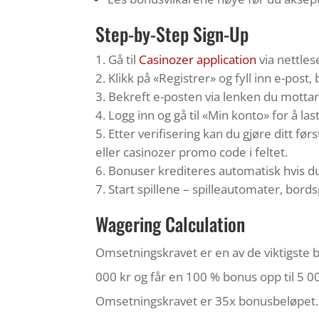
Step-by-Step Sign-Up
Gå til
Casinozer application
via nettles
Klikk på «Registrer» og fyll inn e-pos
Bekreft e-posten via lenken du mottar
Logg inn og gå til «Min konto» for å las
Etter verifisering kan du gjøre ditt fø
eller casinozer promo code i feltet.
Bonuser krediteres automatisk hvis du
Start spillene – spilleautomater, bordspi
Wagering Calculation
Omsetningskravet er en av de viktigste b
000 kr og får en 100 % bonus opp til 5 00
Omsetningskravet er 35x bonusbeløpet.