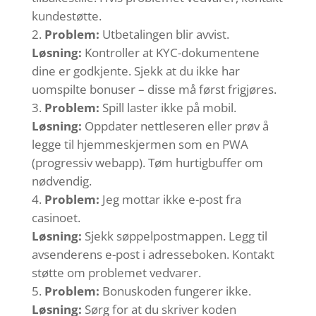
kundestøtte.
Problem:
Utbetalingen blir avvist.
Løsning:
Kontroller at KYC-dokumentene
dine er godkjente. Sjekk at du ikke har
uomspilte bonuser – disse må først frigjøres.
Problem:
Spill laster ikke på mobil.
Løsning:
Oppdater nettleseren eller prøv å
legge til hjemmeskjermen som en PWA
(progressiv webapp). Tøm hurtigbuffer om
nødvendig.
Problem:
Jeg mottar ikke e-post fra
casinoet.
Løsning:
Sjekk søppelpostmappen. Legg til
avsenderens e-post i adresseboken. Kontakt
støtte om problemet vedvarer.
Problem:
Bonuskoden fungerer ikke.
Løsning:
Sørg for at du skriver koden