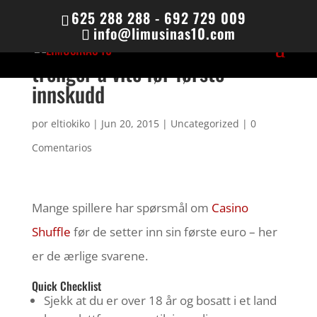
625 288 288 - 692 729 009
info@limusinas10.com
Casino Shuffle-guiden: Alt du
trenger å vite før første
innskudd
por
eltiokiko
|
Jun 20, 2015
|
Uncategorized
|
0
Comentarios
Mange spillere har spørsmål om
Casino
Shuffle
før de setter inn sin første euro – her
er de ærlige svarene.
Quick Checklist
Sjekk at du er over 18 år og bosatt i et land