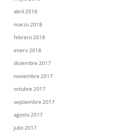
abril 2018
marzo 2018
febrero 2018
enero 2018
diciembre 2017
noviembre 2017
octubre 2017
septiembre 2017
agosto 2017
julio 2017