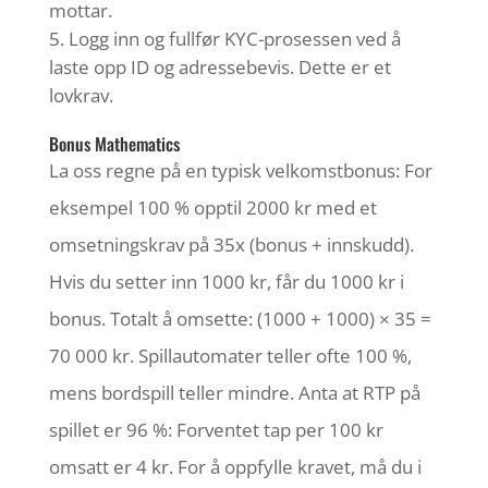
mottar.
Logg inn og fullfør KYC-prosessen ved å
laste opp ID og adressebevis. Dette er et
lovkrav.
Bonus Mathematics
La oss regne på en typisk velkomstbonus: For
eksempel 100 % opptil 2000 kr med et
omsetningskrav på 35x (bonus + innskudd).
Hvis du setter inn 1000 kr, får du 1000 kr i
bonus. Totalt å omsette: (1000 + 1000) × 35 =
70 000 kr. Spillautomater teller ofte 100 %,
mens bordspill teller mindre. Anta at RTP på
spillet er 96 %: Forventet tap per 100 kr
omsatt er 4 kr. For å oppfylle kravet, må du i