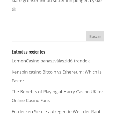
klare grenser før du setter inn penger. Lykke
til!
Entradas recientes
LemonCasino panaszválaszidő-trendek
Kenspin casino Bitcoin vs Ethereum: Which Is
Faster
The Benefits of Playing at Harry Casino UK for
Online Casino Fans
Entdecken Sie die aufregende Welt der Rant