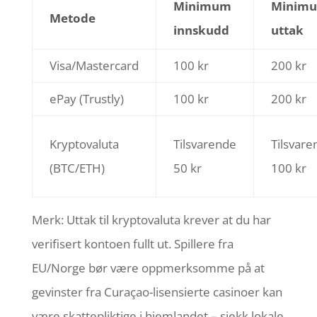
Minimum
Minim
Metode
innskudd
uttak
Visa/Mastercard
100 kr
200 kr
ePay (Trustly)
100 kr
200 kr
Kryptovaluta
Tilsvarende
Tilsvare
(BTC/ETH)
50 kr
100 kr
Merk: Uttak til kryptovaluta krever at du har
verifisert kontoen fullt ut. Spillere fra
EU/Norge bør være oppmerksomme på at
gevinster fra Curaçao-lisensierte casinoer kan
være skattepliktige i hjemlandet – sjekk lokale